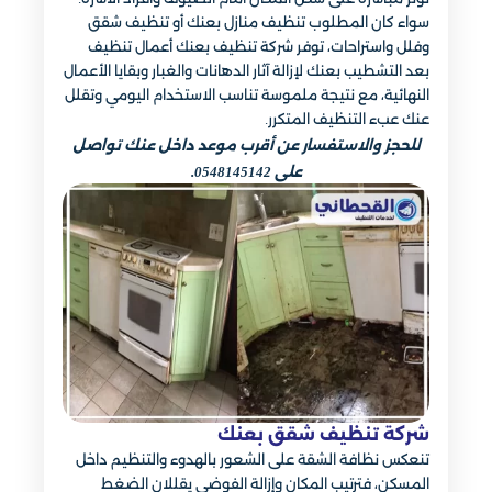
سواء كان المطلوب تنظيف منازل بعنك أو تنظيف شقق
وفلل واستراحات، توفر شركة تنظيف بعنك أعمال تنظيف
بعد التشطيب بعنك لإزالة آثار الدهانات والغبار وبقايا الأعمال
النهائية، مع نتيجة ملموسة تناسب الاستخدام اليومي وتقلل
عنك عبء التنظيف المتكرر.
للحجز والاستفسار عن أقرب موعد داخل عنك تواصل
على 0548145142.
شركة تنظيف شقق بعنك
تنعكس نظافة الشقة على الشعور بالهدوء والتنظيم داخل
المسكن، فترتيب المكان وإزالة الفوضى يقللان الضغط