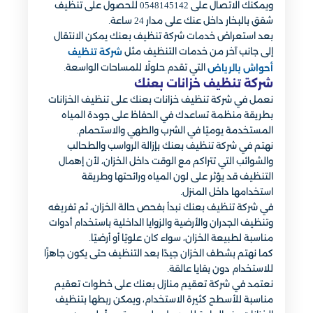
ويمكنك الاتصال على 0548145142 للحصول على تنظيف
شقق بالبخار داخل عنك على مدار 24 ساعة.
بعد استعراض خدمات شركة تنظيف بعنك يمكن الانتقال
إلى جانب آخر من خدمات التنظيف مثل
شركة تنظيف
التي تقدم حلولًا للمساحات الواسعة.
أحواش بالرياض
شركة تنظيف خزانات بعنك​
نعمل في شركة تنظيف خزانات بعنك على تنظيف الخزانات
بطريقة منظمة تساعدك في الحفاظ على جودة المياه
المستخدمة يوميًا في الشرب والطهي والاستحمام.
نهتم في شركة تنظيف بعنك بإزالة الرواسب والطحالب
والشوائب التي تتراكم مع الوقت داخل الخزان، لأن إهمال
التنظيف قد يؤثر على لون المياه ورائحتها وطريقة
استخدامها داخل المنزل.
في شركة تنظيف بعنك نبدأ بفحص حالة الخزان، ثم تفريغه
وتنظيف الجدران والأرضية والزوايا الداخلية باستخدام أدوات
مناسبة لطبيعة الخزان، سواء كان علويًا أو أرضيًا.
كما نهتم بشطف الخزان جيدًا بعد التنظيف حتى يكون جاهزًا
للاستخدام دون بقايا عالقة.
نعتمد في شركة تعقيم منازل بعنك على خطوات تعقيم
مناسبة للأسطح كثيرة الاستخدام، ويمكن ربطها بتنظيف