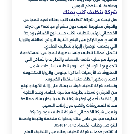
وصافية للاستخدام اليومي.
شركة تنظيف كنب بعنك
هل تبحث عن
تعيد للمجالس
شركة تنظيف كنب بعنك
والفرش مظهرها المرتب دون حشو أو مبالغة؟ في شركة
القحطاني نهتم بتنظيف الكنب حسب نوع القماش ودرجة
الاتساخ، مع التركيز على البقع، الأتربة، الروائح العالقة، والزوايا
التي يصعب الوصول إليها بالتنظيف العادي.
تشمل أعمالنا تنظيف جلسات عربية للمجالس المستخدمة
يوميًا، مع عناية خاصة بالمساند والأطراف والأماكن التي
تتجمع بها الأوساخ. كما نوفر تنظيف إستراحات يشمل
المفروشات، الأرضيات، أماكن الجلوس، والزوايا المكشوفة
لضمان مظهر أنظف عند استقبال الضيوف.
وتساعد شركة تنظيف فرشات بعنك على إزالة الأتربة والبقع
من الفرش والسجاد بطريقة مناسبة للخامة. وعند الحاجة
إلى تنظيف أعمق، توفر شركة تنظيف بالبخار بعنك معالجة
فعالة للمفروشات والكنب دون إتلاف النسيج.
وتعمل شركة القحطاني كـ شركة تنظيف بيوت وشركة
تنظيف مجالس داخل عنك بخطوات منظمة ونتيجة واضحة.
للتواصل وطلب الخدمة: 0548145142.
لا تقتصر خدمات شركة تنظيف بعنك على التنظيف العام