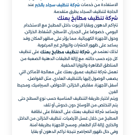
الاستفادة من خدمات
عند
شركة تنظيف سجاد بالخبر
الحاجة لتنظيف السجاد بطرق متقدمة.
شركة تنظيف مطابخ بعنك
تتراكم الدهون وبقايا الزيوت داخل المطبخ مع الاستخدام
اليومي، خصوصًا على الجدران، الأسطح، الشفاط، الخزائن،
وحول الأجهزة الكهربائية، مما يؤثر على مظهر المكان وقد
يساعد على ظهور الحشرات والروائح غير المرغوبة.
لذلك نعتمد في
على تنظيف
شركة تنظيف مطابخ بعنك
كل جزء حسب حالته، مع إزالة الطبقات الدهنية الصعبة من
المناطق الظاهرة والزوايا المخفية.
تعمل شركة تنظيف عميق بعنك على معالجة الأماكن التي
يصعب الوصول إليها بالتنظيف العادي، مثل الفواصل،
أسفل الأجهزة، مقابض الخزائن، الأحواض، السيراميك، ومحيط
الفرن.
ويتم اختيار طريقة التنظيف المناسبة حسب نوع السطح حتى
يتم التخلص من الأوساخ دون خدوش أو تلف.
وتساعد شركة تنظيف بعنك على الحفاظ على نظافة
المطبخ من خلال غسل الأرضيات، تنظيف الخزائن من الداخل
والخارج، إزالة آثار الطعام، ومسح الأجهزة بطريقة آمنة.
وفي حال ظهور الصراصير نتيجة تراكم الدهون أو بقايا