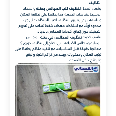
التنظيف.
يشمل العمل
والسجاد
تنظيف كنب المجالس بعنك
المحيط عند طلب الخدمة، بما يحافظ على نظافة المكان
وتناسقه. يراعي فريق التنظيف اختبار المنظف على جزء
محدود أولًا، مع استخدام معدات شفط تساعد على تسريع
التجفيف دون إغراق أقمشة المجلس بالمياه.
تناسب خدمة
المجالس
تنظيف المجالس في عنك
المنزلية ومجالس الضيافة التي تحتاج إلى تنظيف دوري أو
معالجة دقيقة قبل المناسبات، مع تنفيذ منظم يحافظ على
ترتيب المكان ومحتوياته، ويحد من تراكم الغبار والبقع
والروائح داخل الأنسجة.