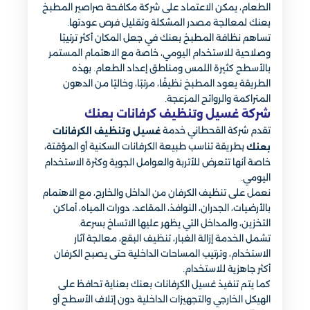
الطعام، يمكن الاعتماد على شركة مكافحة صراصير المطبخ
بعنك لمعالجة مصدر المشكلة وتقليل فرص عودتها.
تساهم نظافة المطبخ بعنك في جعل المكان أكثر ترتيبًا
وصلاحية للاستخدام اليومي، خاصة مع الاهتمام المستمر
بالأسطح كثيرة اللمس ومناطق إعداد الطعام. بهذه
الطريقة يعود المطبخ نظيفًا، مرتبًا، وخاليًا من الدهون
المتراكمة والروائح المزعجة.
شركة غسيل وتنظيف كرفانات بعنك
تقدم شركة القحطاني خدمة
غسيل وتنظيف الكرفانات
بطريقة تناسب طبيعة الكرفانات السكنية أو المؤقتة،
بعنك
خاصة أنها تتعرض للأتربة والعوامل الجوية وكثرة الاستخدام
اليومي.
نعمل على تنظيف الكرفان من الداخل والخارج، مع الاهتمام
بالأرضيات، الجدران، النوافذ، المقاعد، دورات المياه، أماكن
التخزين، والمداخل التي يظهر عليها الاتساخ بسرعة.
تشمل الخدمة إزالة الغبار، تنظيف البقع، معالجة آثار
الاستخدام، وترتيب المساحات الداخلية حتى يصبح الكرفان
أكثر جاهزية للاستخدام.
كما يتم تنفيذ غسيل الكرفانات بعنك بعناية تحافظ على
الهيكل الخارجي والتجهيزات الداخلية دون إتلاف الأسطح أو