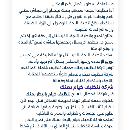
واستعادة المظهر الأصلي قدر الإمكان.
أما تنظيف النجف المذهب بعنك فيحتاج إلى قماش قطني
ناعم وتجنب الفرك القوي حتى لا تتأثر طبقة الطلاء، مع
استخدام بخاخ تنظيف النجف للوصول إلى الزوايا الضيقة
وإزالة التراكمات الخفيفة.
يحتاج تلميع وتنظيف النجف الكريستال إلى دقة أكبر، إذ يتم
مسح كل قطعة كريستال وتجفيفها مباشرة لمنع آثار المياه
والبقع الباهتة.
يساعد تنظيف النجف الكريستال بهذه الطريقة على تحسين
توزيع الإضاءة وإظهار المجلس بشكل أكثر ترتيبًا وأناقة.
توفر شركة تنظيف بعنك خدمات تنظيف شاملة، كما تقدم
حلولًا متخصصة للعناية
شركة تنظيف نجف بالدمام
بالنجف باستخدام تقنيات آمنة وفعالة.
شركة تنظيف خيام بعنك
في شركة القحطاني نعالج
تنظيف خيام بالبخار بعنك
باعتباره خدمة تحتاج فهمًا لطبيعة القماش قبل البدء، لأن
الخيام تتأثر بالغبار، آثار التخزين، الرطوبة، وبقع الضيافة التي
تظهر على الجلسات والأطراف والممرات الداخلية.
تعتمد شركة تنظيف خيام بالبخار بعنك على تمرير البخار
بدرجة مناسبة لتفكيك الاتساخ العالق بين الألياف، ثم شفط