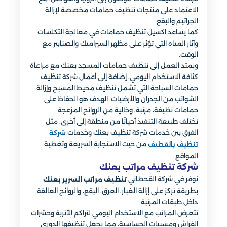
الاعتماد على منتجات تنظيف حمامات مخصصة لإزالة
الجراثيم والبقع.
كما يساعد اكسيل تنظيف حمامات في معالجة التكلسات
وآثار المياه التي تؤثر على مظهر السيراميك والصنابير مع
الوقت.
ويمتد العمل إلى تنظيف حمامات المسجد بعنك مع مراعاة
كثافة الاستخدام اليومي، إضافة إلى أعمال شركة تنظيف
حمامات السباحة التي تشمل تنظيف محيط المسبح وإزالة
الشوائب من الجدران والأرضيات. الهدف هو الحفاظ على
حمامات نظيفة، مرتبة، وخالية من الروائح المزعجة.
تختلف طبيعة التنفيذ أحيانًا من منطقة إلى أخرى، مثل
الفرق بين خدمات شركة تنظيف بعنك وخدمات
شركة
من حيث الاستجابة السريعة وتغطية
تنظيف بالقطيف
المواقع.
شركة تنظيف مراتب بعنك
نوفر في شركة القحطاني
تنظيف مراتب السرير بعنك
بطريقة تركز على إزالة الغبار، العرق، البقع، والروائح العالقة
داخل طبقات المرتبة.
تتعرض المراتب مع الاستخدام اليومي لتراكم الأتربة وحشرات
الفراش ومسببات الحساسية، مما يجعل تنظيفها الدوري