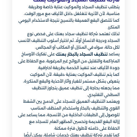
يتطلب تنظيف السجاد والموكيت عناية خاصة وطريقة
مناسبة، لأن الأتربة تتغلغل داخل الألياف مع مرور الوقت،
كما تلتصق البقع العميقة بالنسيج نتيجة الاستخدام اليومي
المتكرر.
لذلك تعتمد شركة تنظيف سجاد بعنك على فحص نوع
السجاد ودرجة الاتساخ أولًا، ثم اختيار أسلوب التنظيف الأنسب
لكل حالة، سواء في المنازل أو المكاتب أو المجالس.
يساعد
على تفكيك الأوساخ
تنظيف السجاد بالبخار بعنك
المتراكمة والتقليل من الروائح غير المرغوبة، مع الحفاظ على
جودة الألياف عند تنفيذ الخدمة بطريقة احترافية.
كما يتم تنظيف الموكيت بعناية دقيقة، لأن الموكيت
يتعرض بشكل مستمر للغبار وآثار الأحذية والبقع المتكررة،
مما يجعله بحاجة إلى تنظيف عميق يتجاوز التنظيف
السطحي التقليدي.
ويعتمد التنظيف العميق للسجاد على الدمج بين الشفط
القوي والتنظيف بالبخار واستخدام المنظف المناسب
للوصول إلى الطبقات الداخلية من الأنسجة، مما يساعد على
إزالة البقع القديمة وتحسين المظهر العام للسجاد مع
الحفاظ على خامته لأطول فترة ممكنة.
كما تقدم شركة تنظيف بعنك خدمات شاملة، يمكن أيضًا