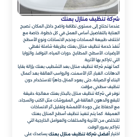
شركة تنظيف منازل بعنك
عندما تحتاج إلى مستوى نظافة واضح داخل المكان، تصبح
العناية بالتفاصيل أساس العمل في كل خطوة، خاصة مع
اختلاف طبيعة المساحات وحجم الاتساخات ونوع الأسطح.
تُنفذ خدمة تنظيف منازل بعنك بطريقة شاملة تغطي
الأرضيات، الأسطح، المطابخ، دورات المياه، النوافذ، والزوايا
التي تتراكم بها الأتربة.
كما تهتم شركة تنظيف منازل بعد التشطيب بعنك بإزالة بقايا
الدهانات، الغبار، آثار الأسمنت، والرواسب العالقة بعد أعمال
البناء أو الصيانة، حتى يعود المنزل جاهزًا للاستخدام دون
تنظيف سطحي مؤقت.
نوفر في شركة تنظيف منازل بالبخار بعنك معالجة دقيقة
للبقع والدهون العالقة في المفروشات مثل الكنب والسجاد،
مع الحفاظ على جودة الأقمشة وتقليل أثر الاتساخات
العميقة. كما يتم تنفيذ تنظيف أسطح المنازل بعنك
للتخلص من الأتربة والمخلفات والعوامل الخارجية التي
تتراكم بمرور الوقت.
اختيار
يساعدك على
أفضل شركة تنظيف منازل بعنك