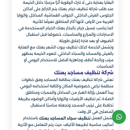
البقايا بعناية حتى لا تترك الرطوبة أثرًا مزعجًا داخل الخيمة.
عند طلب شركة تنظيف خيام بعنك يتم التركيز على أماكن
الجلوس، الفرش الداخلي، الجوانب القماشية، المداخل، والزوايا
القريبة من الأرض، لأنها أكثر المناطق تعرضًا للأتربة.
كما يناسب غسيل خيام بالبخار بعنك الخيام المستخدمة في
الاستراحات والمزارع والمناسبات، خصوصًا قبل استقبال
الضيوف أو بعد فترة إغلاق طويلة.
وتشمل الخدمة كذلك تنظيف بيوت الشعر بعنك مع العناية
بالفرش والمساند والسجاد الداخلي، لتعود الخيمة بمظهر
مرتب ورائحة أنظف وجاهزية أفضل للاستخدام اليومي أو
المناسبات.
شركة تنظيف مساجد بعنك
تعتني شركة تنظيف بعنك بنظافة المساجد وفق خطوات
منظمة تراعي خصوصية المكان وكثافة استخدامه اليومي.
يبدأ العمل بإزالة الغبار من المداخل والممرات ومناطق
الصلاة، ثم تنظيف الأرضيات والزوايا وأماكن الوضوء بطريقة
تحافظ على ترتيب المسجد وتجعله مناسبًا لاستقبال
المصلين في كل وقت.
يشمل العمل
باستخدام
تنظيف سجاد المساجد بعنك
أساليب مناسبة لطبيعة الألياف، حيث يتم التعامل مع الأتربة