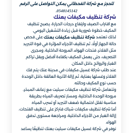
للحجز مع شركة القحطاني يمكن التواصل على الرقم
0548145142.
شركة تنظيف مكيفات بعنك
مع اقتراب الصيف وارتفاع درجات الحرارة، يصبح تنظيف
المكيف خطوة ضرورية قبل زيادة التشغيل اليومي.
لذلك تعتمد
على فحص
شركة تنظيف مكيفات بعنك
حالة الجهاز أولًا، ثم تنظيف الأجزاء المؤثرة في قوة التبريد
مثل الفلاتر، فتحات الهواء، المروحة الداخلية، ومجرى
التصريف، حتى يعمل المكيف بكفاءة أفضل ويقل تراكم
الغبار والروائح داخل المكان.
عند طلب شركة غسيل مكيفات في مدينة عنك يتم فك
الفلاتر وغسلها بعناية، ثم إزالة الأتربة العالقة داخل الوحدة
حسب نوع المكيف وحالته.
وتتعامل شركة تنظيف مكيفات سبليت مع زعانف المبخر،
مروحة الوحدة الداخلية، ومسار تصريف المياه بطريقة
مناسبة تقلل احتمالية ضعف التبريد أو تسرب المياه.
أما شركة تنظيف مكيفات شباك فتركز على تنظيف الفتحات،
إزالة الغبار من الأجزاء الداخلية، ومراجعة مستوى تدفق
الهواء.
نوفر في شركة غسيل مكيفات سبليت بعنك تنظيفًا يساعد