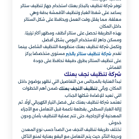
توفر شركة تنظيف بالبخار بعنك استخدام جهاز تنظيف ستائر
يساعد على شفط الغبار وتنظيف الأقمشة بدقة وهي
معلقة، مما يقلل وقت العمل ويحافظ على شكل الستائر
داخل المكان.
بهذه الطريقة تحصل على ستائر أنظف، ومظهر أكثر ترتيبًا،
ومسكن جاهز للاستخدام اليومي بشكل أفضل.
وتكمل شركة تنظيف بعنك منظومة التنظيف الشامل، بينما
تقدم
مستوى متخصصًا يركز
شركة تنظيف ستائر بالخبر
على تنظيف الستائر بطرق دقيقة تحافظ على جودة
القماش.
شركة تنظيف نجف بعنك
تبدأ العناية بالمجالس من التفاصيل التي تظهر بوضوح داخل
المكان، ويأتي
ضمن أهم الخطوات
تنظيف النجف بعنك
التي تعيد للإضاءة شكلها الجذاب.
تعتمد شركة تنظيف بعنك على فصل التيار الكهربائي أولًا، ثم
إزالة الغبار السطحي بقطعة ناعمة قبل التعامل مع الأجزاء
المعدنية أو الزجاجية، حتى تتم عملية التنظيف بأمان ودون
خدوش.
تختلف طريقة تنظيف النجف من الصدأ حسب نوع المعدن
ودرجة التأثر، حيث يتم التعامل مع البقع بعناية لمنع التآكل