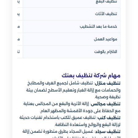
تنظيف البقع
يتم التعامل
تنظيف الأثاث
يشمل الكنب 
خدمة ما بعد التشطيب
متوفرة لإزالة 
مواعيد العمل
مرنة ويتم ت
الالتزام بالوقت
تنفيذ الخدم
مهام شركة تنظيف بعنك
: تنظيف شامل لجميع الغرف والمطابخ
تنظيف منازل
والحمامات مع إزالة الغبار وتعقيم الأسطح لضمان بيئة
نظيفة وصحية.
: إزالة الأتربة والبقع من المجالس بعناية
تنظيف مجالس
مع الحفاظ على جودة الأقمشة والمظهر العام.
: تنظيف عميق للكنب باستخدام تقنيات حديثة
تنظيف كنب
لإزالة البقع والروائح واستعادة النظافة.
: غسيل السجاد بطرق متطورة تضمن إزالة
تنظيف سجاد