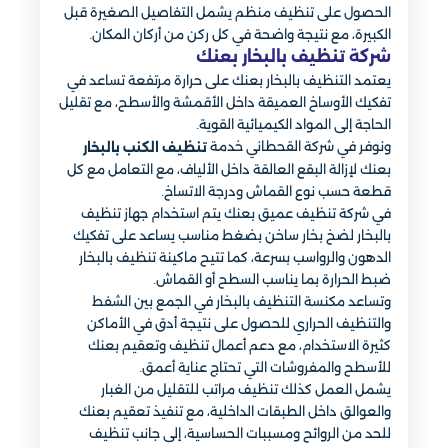
الحصول على تنظيف منظم يشمل التفاصيل الصغيرة قبل
الكبيرة، مع نتيجة واضحة في كل ركن من أركان المكان.
شركة تنظيف بالبخار بعنك​
يعتمد التنظيف بالبخار بعنك على حرارة مرتفعة تساعد في
تفكيك الأوساخ العميقة داخل الأقمشة والأسطح، مع تقليل
الحاجة إلى المواد الكيميائية القوية.
ونوفر في شركة القحطاني خدمة
تنظيف الكنب بالبخار
بعنك لإزالة البقع العالقة داخل الألياف، مع التعامل مع كل
قطعة حسب نوع القماش ودرجة الاتساخ.
في شركة تنظيف عميق بعنك يتم استخدام جهاز تنظيف
بالبخار لضخ بخار ساخن بضغط مناسب يساعد على تفكيك
الدهون والرواسب بسرعة، كما تتيح ماكينة تنظيف بالبخار
ضبط الحرارة بما يناسب السطح أو القماش.
وتساعد مكنسة التنظيف بالبخار في الجمع بين الشفط
والتنظيف الحراري للحصول على نتيجة أدق في الأماكن
كثيرة الاستخدام، مع دعم أعمال تنظيف وتعقيم بعنك
للأسطح والمفروشات التي تحتاج عناية أعمق.
يشمل العمل كذلك تنظيف مراتب للتقليل من الغبار
والعوالق داخل الطبقات الداخلية، مع تنفيذ تعقيم بعنك
للحد من الروائح ومسببات الحساسية، إلى جانب تنظيف