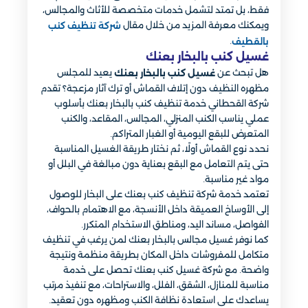
فقط، بل تمتد لتشمل خدمات متخصصة للأثاث والمجالس،
ويمكنك معرفة المزيد من خلال مقال
شركة تنظيف كنب
.
بالقطيف
غسيل كنب بالبخار بعنك
هل تبحث عن
يعيد للمجلس
غسيل كنب بالبخار بعنك
مظهره النظيف دون إتلاف القماش أو ترك آثار مزعجة؟ تقدم
شركة القحطاني خدمة تنظيف كنب بالبخار بعنك بأسلوب
عملي يناسب الكنب المنزلي، المجالس، المقاعد، والكنب
المتعرض للبقع اليومية أو الغبار المتراكم.
نحدد نوع القماش أولًا، ثم نختار طريقة الغسيل المناسبة
حتى يتم التعامل مع البقع بعناية دون مبالغة في البلل أو
مواد غير مناسبة.
تعتمد خدمة شركة تنظيف كنب بعنك على البخار للوصول
إلى الأوساخ العميقة داخل الأنسجة، مع الاهتمام بالحواف،
الفواصل، مساند اليد، ومناطق الاستخدام المتكرر.
كما نوفر غسيل مجالس بالبخار بعنك لمن يرغب في تنظيف
متكامل للمفروشات داخل المكان بطريقة منظمة ونتيجة
واضحة. مع شركة غسيل كنب بعنك تحصل على خدمة
مناسبة للمنازل، الشقق، الفلل، والاستراحات، مع تنفيذ مرتب
يساعدك على استعادة نظافة الكنب ومظهره دون تعقيد.