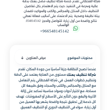
شركة القحطاني تقدم خدمة شركة تنظيف شامل بعنك بدقة
عالية وسرعة في التنفيذ، حيث يتم الاهتمام بكل تفاصيل
التنظيف داخل المنازل والمجالس والكنب والموكيت لضمان
بيئة نظيفة وصحية. يتم الاعتماد على أساليب فعالة تعطي
نتائج واضحة من أول زيارة. للتواصل والحجز: 0548145142.
الواتساب
+966548145142
عرض العناوين
محتويات الموضوع
عندما تصبح النظافة جزءًا أساسيًا من جودة المكان، تقدم
مستوى من العناية يعتمد على الدقة
شركة تنظيف بعنك
وتنظيم خطوات العمل. في شركة القحطاني يتم التعامل
مع المنازل والمجالس والكنب والسجاد وفق طبيعة كل
مساحة، مع اختيار أدوات ومواد مناسبة تساعد على إزالة
الأتربة والبقع دون التأثير على الأسطح أو المفروشات. تهدف
كل خدمة إلى تحقيق نتيجة واضحة يشعر بها العميل من
أول زيارة، سواء في التنظيف الدوري أو التنظيف العميق.