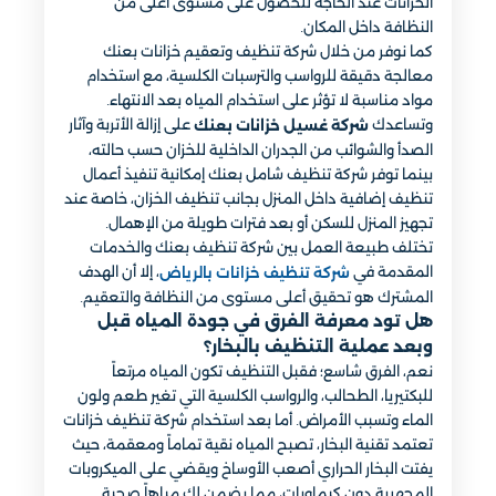
الخزانات عند الحاجة للحصول على مستوى أعلى من
النظافة داخل المكان.
كما نوفر من خلال شركة تنظيف وتعقيم خزانات بعنك
معالجة دقيقة للرواسب والترسبات الكلسية، مع استخدام
مواد مناسبة لا تؤثر على استخدام المياه بعد الانتهاء.
وتساعدك
على إزالة الأتربة وآثار
شركة غسيل خزانات بعنك
الصدأ والشوائب من الجدران الداخلية للخزان حسب حالته،
بينما توفر شركة تنظيف شامل بعنك إمكانية تنفيذ أعمال
تنظيف إضافية داخل المنزل بجانب تنظيف الخزان، خاصة عند
تجهيز المنزل للسكن أو بعد فترات طويلة من الإهمال.
تختلف طبيعة العمل بين شركة تنظيف بعنك والخدمات
المقدمة في
، إلا أن الهدف
شركة تنظيف خزانات بالرياض
المشترك هو تحقيق أعلى مستوى من النظافة والتعقيم.
هل تود معرفة الفرق في جودة المياه قبل
وبعد عملية التنظيف بالبخار؟
نعم، الفرق شاسع؛ فقبل التنظيف تكون المياه مرتعاً
للبكتيريا، الطحالب، والرواسب الكلسية التي تغير طعم ولون
الماء وتسبب الأمراض. أما بعد استخدام شركة تنظيف خزانات
تعتمد تقنية البخار، تصبح المياه نقية تماماً ومعقمة، حيث
يفتت البخار الحراري أصعب الأوساخ ويقضي على الميكروبات
المجهرية دون كيماويات، مما يضمن لك مياهاً صحية