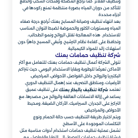
وتنظيف الفلاتر. كما تُراجع المضخة وفتحات السحب والدفع
للتأكد من دوران المياه بصورة منتظمة تمنع ركودها في
أجزاء محددة.
بعد انتهاء تنظيف وصيانة المسابح بعنك تُراجع درجة صفاء
المياه ومستويات الكلور والحموضة لضبط التوازن المناسب
للاستخدام. هذه المعالجة تقلل الروائح ونمو الطحالب،
وتحافظ على كفاءة نظام الترشيح، وتُبقي المسبح جاهزًا دون
استهلاك زائد للمواد الكيميائية.
شركة تنظيف حمامات بعنك
تتولى الشركة أعمال تنظيف حمامات بعنك للتعامل مع أكثر
الأماكن تعرضًا للرطوبة وبقايا الاستخدام اليومي، حيث تتراكم
البكتيريا والروائح داخل الفواصل، الأحواض، المراحيض،
الأرضيات، ومناطق التصريف عند إهمال التنظيف الدوري.
تعتمد
على تنظيف عميق
شركة تنظيف بالبخار بعنك
يساعد في إزالة الاتساخات العالقة والروائح من مصدرها، مع
التركيز على الجدران، السيراميك، الأركان الضيقة، ومحيط
الأحواض والمراحيض.
ويتم اختيار طريقة التنظيف حسب حالة الحمام ونوع
التكلسات الموجودة على الأسطح.
تشمل عملية تنظيف حمامات استخدام أدوات مناسبة مثل
فرشاة تنظيف حمامات للوصول إلى الزوايا والفواصل، مع