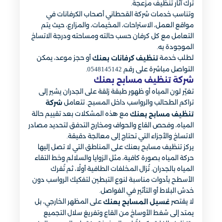
ترك آثار تنظيف مزعجة.
وتناسب خدمات شركة القحطاني أصحاب الكرفانات في
مواقع العمل، الاستراحات، المخيمات، والمزارع، حيث يتم
التعامل مع كل كرفان حسب حالته ومساحته ودرجة الاتساخ
الموجودة به.
لطلب خدمة
أو حجز موعد، يمكن
تنظيف كرفانات بعنك
التواصل مباشرة على رقم 0548145142.
شركة تنظيف مسابح بعنك
تغيّر لون المياه أو ظهور طبقة زلقة على الجدران يشير إلى
تراكم الطحالب والرواسب داخل المسبح. تتعامل
شركة
مع هذه المشكلات بعد تقييم حالة
تنظيف مسابح بعنك
المياه، وفحص القاع والحواف ومخارج التدفق لتحديد مصادر
الاتساخ والأجزاء التي تحتاج إلى معالجة دقيقة.
يركز تنظيف مسابح بعنك على المناطق التي لا تصل إليها
حركة المياه بصورة كافية، مثل الزوايا والسلالم وخط التقاء
المياه بالجدران. تُزال المخلفات الطافية أولًا، ثم تُفرك
الأسطح بأدوات مناسبة لنوع التبطين لتفكيك الرواسب دون
خدش البلاط أو التأثير في الفواصل.
لا يقتصر
على المظهر الخارجي، بل
غسيل المسابح بعنك
يمتد إلى شفط الأوساخ من القاع وتفريغ سلال التجميع