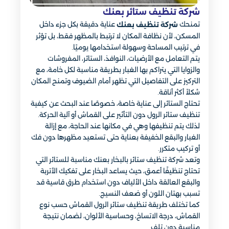
شركة تنظيف ستائر بعنك
تمنحك
عناية دقيقة بكل جزء داخل
شركة تنظيف بعنك
المسكن، لأن نظافة المكان لا ترتبط بالمظهر فقط، بل تؤثر
في ترتيب المساحة وسهولة استخدامها يوميًا.
يتم التعامل مع الأرضيات، النوافذ، الستائر، المفروشات
والزوايا التي يتراكم بها الغبار بطريقة مناسبة لكل خامة، مع
التركيز على التفاصيل التي تظهر أمام الضيوف وتمنح المكان
شكلاً أكثر أناقة.
تحتاج الستائر إلى عناية خاصة، خصوصًا عند البحث عن كيفية
تنظيف ستائر الرول دون التأثير على القماش أو آلية الحركة.
لذلك يتم تنظيفها وهي في مكانها عند الحاجة، مع إزالة
الغبار والبقع الخفيفة بعناية حتى تستعيد مظهرها دون فك
أو تركيب متكرر.
وتعد شركة تنظيف ستائر بالبخار بعنك مناسبة للستائر التي
تحتاج تنظيفًا أعمق، حيث يساعد البخار على تفكيك الأتربة
والبقع العالقة داخل الألياف دون استخدام طرق قاسية قد
تسبب بهتان اللون أو ضعف النسيج.
كما تختلف طريقة تنظيف ستائر الرول القماش حسب نوع
القماش، درجة الاتساخ، وحساسية الألوان، لضمان نتيجة
مناسبة دون تلف.