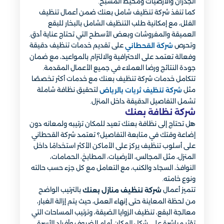
الجدران والأرضيات ومحيط المسبح.
كما تنفذ شركة تنظيف شامل بعنك ضمن أعمال تنظيف
الفلل، مع إمكانية طلب التنظيف الشامل بالبخار للبقع
العميقة والمفروشات وبعض الأسطح التي تحتاج عناية أدق.
وتحرص
على تقديم خدمات تنظيف دقيقة
شركة القحطاني
وفعالة تعتمد على الاحترافية والالتزام بالمواعيد، مع ضمان
جودة النتائج ورضا العملاء في جميع الأعمال المقدمة.
تتكامل خدمات شركة تنظيف بعنك مع خدمات أكثر تخصصًا
مثل
لتحقيق نظافة شاملة
شركة تنظيف ثريات بالرياض
تشمل التفاصيل الدقيقة داخل المنزل.
شركة نظافة بعنك
هل تحتاج إلى نظافة بعنك تعيد للمكان ترتيبه ولمعانه دون
إضاعة وقتك في متابعة التفاصيل؟ تعتمد شركة القحطاني
على أسلوب تنظيف يركز على الأماكن الأكثر استخدامًا داخل
المنزل، مثل المجالس، الأرضيات، المطابخ، الحمامات،
النوافذ، السجاد والكنب، مع التعامل مع كل جزء حسب حالته
ونوع خامته.
تتميز أعمال
بالترتيب الواضح
شركة تنظيف منازل بعنك
من لحظة المعاينة حتى إنهاء العمل، حيث يتم إزالة الغبار،
معالجة البقع، تنظيف الزوايا الضيقة، وترتيب المساحات التي
تؤثر مباشرة على شكل المكان أمام الضيوف وأفراد الأسرة.