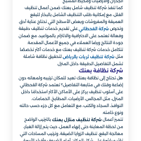
الجدران والأرضيات ومحيط المسبح.
كما تنفذ شركة تنظيف شامل بعنك ضمن أعمال تنظيف
الفلل، مع إمكانية طلب التنظيف الشامل بالبخار للبقع
العميقة والمفروشات وبعض الأسطح التي تحتاج عناية أدق.
وتحرص
على تقديم خدمات تنظيف دقيقة
شركة القحطاني
وفعالة تعتمد على الاحترافية والالتزام بالمواعيد، مع ضمان
جودة النتائج ورضا العملاء في جميع الأعمال المقدمة.
تتكامل خدمات شركة تنظيف بعنك مع خدمات أكثر تخصصًا
مثل
لتحقيق نظافة شاملة
شركة تنظيف ثريات بالرياض
تشمل التفاصيل الدقيقة داخل المنزل.
شركة نظافة بعنك
هل تحتاج إلى نظافة بعنك تعيد للمكان ترتيبه ولمعانه دون
إضاعة وقتك في متابعة التفاصيل؟ تعتمد شركة القحطاني
على أسلوب تنظيف يركز على الأماكن الأكثر استخدامًا داخل
المنزل، مثل المجالس، الأرضيات، المطابخ، الحمامات،
النوافذ، السجاد والكنب، مع التعامل مع كل جزء حسب حالته
ونوع خامته.
تتميز أعمال
بالترتيب الواضح
شركة تنظيف منازل بعنك
من لحظة المعاينة حتى إنهاء العمل، حيث يتم إزالة الغبار،
معالجة البقع، تنظيف الزوايا الضيقة، وترتيب المساحات التي
تؤثر مباشرة على شكل المكان أمام الضيوف وأفراد الأسرة.