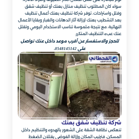
سواء كان المطلوب تنظيف منازل بعنك أو تنظيف شقق
وفلل واستراحات، توفر شركة تنظيف بعنك أعمال تنظيف
بعد التشطيب بعنك لإزالة آثار الدهانات والغبار وبقايا الأعمال
النهائية، مع نتيجة ملموسة تناسب الاستخدام اليومي وتقلل
عنك عبء التنظيف المتكرر.
للحجز والاستفسار عن أقرب موعد داخل عنك تواصل
على 0548145142.
شركة تنظيف شقق بعنك
تنعكس نظافة الشقة على الشعور بالهدوء والتنظيم داخل
المسكن، فترتيب المكان وإزالة الفوضى يقللان الضغط