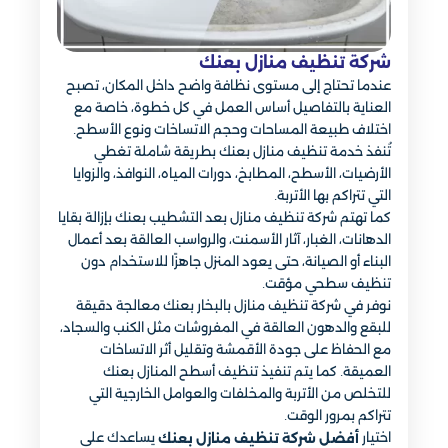
شركة تنظيف منازل بعنك
عندما تحتاج إلى مستوى نظافة واضح داخل المكان، تصبح
العناية بالتفاصيل أساس العمل في كل خطوة، خاصة مع
اختلاف طبيعة المساحات وحجم الاتساخات ونوع الأسطح.
تُنفذ خدمة تنظيف منازل بعنك بطريقة شاملة تغطي
الأرضيات، الأسطح، المطابخ، دورات المياه، النوافذ، والزوايا
التي تتراكم بها الأتربة.
كما تهتم شركة تنظيف منازل بعد التشطيب بعنك بإزالة بقايا
الدهانات، الغبار، آثار الأسمنت، والرواسب العالقة بعد أعمال
البناء أو الصيانة، حتى يعود المنزل جاهزًا للاستخدام دون
تنظيف سطحي مؤقت.
نوفر في شركة تنظيف منازل بالبخار بعنك معالجة دقيقة
للبقع والدهون العالقة في المفروشات مثل الكنب والسجاد،
مع الحفاظ على جودة الأقمشة وتقليل أثر الاتساخات
العميقة. كما يتم تنفيذ تنظيف أسطح المنازل بعنك
للتخلص من الأتربة والمخلفات والعوامل الخارجية التي
تتراكم بمرور الوقت.
اختيار
يساعدك على
أفضل شركة تنظيف منازل بعنك