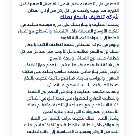
الحصول على تنظيف منظم يشمل التفاصيل الصغيرة قبل
الكبيرة، مع نتيجة واضحة في كل ركن من أركان المكان.
شركة تنظيف بالبخار بعنك​
يعتمد التنظيف بالبخار بعنك على حرارة مرتفعة تساعد في
تفكيك الأوساخ العميقة داخل الأقمشة والأسطح، مع تقليل
الحاجة إلى المواد الكيميائية القوية.
ونوفر في شركة القحطاني خدمة
تنظيف الكنب بالبخار
بعنك لإزالة البقع العالقة داخل الألياف، مع التعامل مع كل
قطعة حسب نوع القماش ودرجة الاتساخ.
في شركة تنظيف عميق بعنك يتم استخدام جهاز تنظيف
بالبخار لضخ بخار ساخن بضغط مناسب يساعد على تفكيك
الدهون والرواسب بسرعة، كما تتيح ماكينة تنظيف بالبخار
ضبط الحرارة بما يناسب السطح أو القماش.
وتساعد مكنسة التنظيف بالبخار في الجمع بين الشفط
والتنظيف الحراري للحصول على نتيجة أدق في الأماكن
كثيرة الاستخدام، مع دعم أعمال تنظيف وتعقيم بعنك
للأسطح والمفروشات التي تحتاج عناية أعمق.
يشمل العمل كذلك تنظيف مراتب للتقليل من الغبار
والعوالق داخل الطبقات الداخلية، مع تنفيذ تعقيم بعنك
للحد من الروائح ومسببات الحساسية، إلى جانب تنظيف