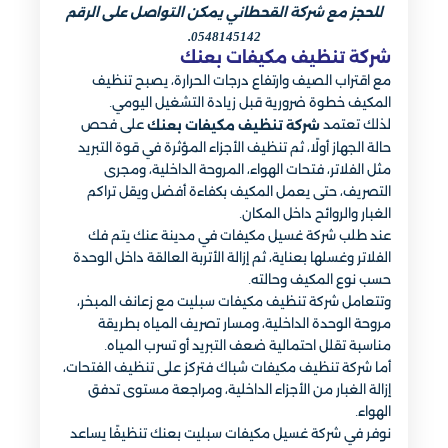
للحجز مع شركة القحطاني يمكن التواصل على الرقم
0548145142.
شركة تنظيف مكيفات بعنك
مع اقتراب الصيف وارتفاع درجات الحرارة، يصبح تنظيف
المكيف خطوة ضرورية قبل زيادة التشغيل اليومي.
لذلك تعتمد
على فحص
شركة تنظيف مكيفات بعنك
حالة الجهاز أولًا، ثم تنظيف الأجزاء المؤثرة في قوة التبريد
مثل الفلاتر، فتحات الهواء، المروحة الداخلية، ومجرى
التصريف، حتى يعمل المكيف بكفاءة أفضل ويقل تراكم
الغبار والروائح داخل المكان.
عند طلب شركة غسيل مكيفات في مدينة عنك يتم فك
الفلاتر وغسلها بعناية، ثم إزالة الأتربة العالقة داخل الوحدة
حسب نوع المكيف وحالته.
وتتعامل شركة تنظيف مكيفات سبليت مع زعانف المبخر،
مروحة الوحدة الداخلية، ومسار تصريف المياه بطريقة
مناسبة تقلل احتمالية ضعف التبريد أو تسرب المياه.
أما شركة تنظيف مكيفات شباك فتركز على تنظيف الفتحات،
إزالة الغبار من الأجزاء الداخلية، ومراجعة مستوى تدفق
الهواء.
نوفر في شركة غسيل مكيفات سبليت بعنك تنظيفًا يساعد