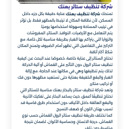
شركة تنظيف ستائر بعنك
تمنحك
عناية دقيقة بكل جزء داخل
شركة تنظيف بعنك
المسكن، لأن نظافة المكان لا ترتبط بالمظهر فقط، بل تؤثر
في ترتيب المساحة وسهولة استخدامها يوميًا.
يتم التعامل مع الأرضيات، النوافذ، الستائر، المفروشات
والزوايا التي يتراكم بها الغبار بطريقة مناسبة لكل خامة، مع
التركيز على التفاصيل التي تظهر أمام الضيوف وتمنح المكان
شكلاً أكثر أناقة.
تحتاج الستائر إلى عناية خاصة، خصوصًا عند البحث عن كيفية
تنظيف ستائر الرول دون التأثير على القماش أو آلية الحركة.
لذلك يتم تنظيفها وهي في مكانها عند الحاجة، مع إزالة
الغبار والبقع الخفيفة بعناية حتى تستعيد مظهرها دون فك
أو تركيب متكرر.
وتعد شركة تنظيف ستائر بالبخار بعنك مناسبة للستائر التي
تحتاج تنظيفًا أعمق، حيث يساعد البخار على تفكيك الأتربة
والبقع العالقة داخل الألياف دون استخدام طرق قاسية قد
تسبب بهتان اللون أو ضعف النسيج.
كما تختلف طريقة تنظيف ستائر الرول القماش حسب نوع
القماش، درجة الاتساخ، وحساسية الألوان، لضمان نتيجة
مناسبة دون تلف.