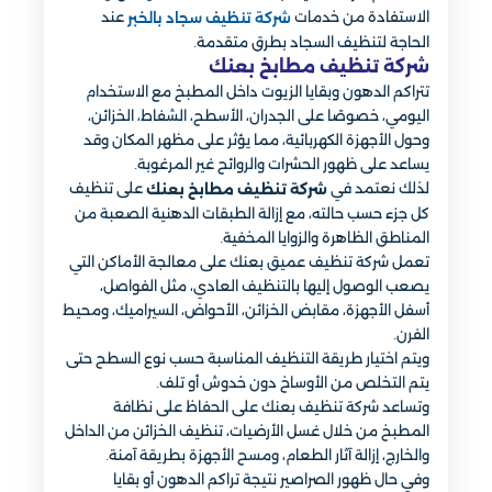
الاستفادة من خدمات
عند
شركة تنظيف سجاد بالخبر
الحاجة لتنظيف السجاد بطرق متقدمة.
شركة تنظيف مطابخ بعنك
تتراكم الدهون وبقايا الزيوت داخل المطبخ مع الاستخدام
اليومي، خصوصًا على الجدران، الأسطح، الشفاط، الخزائن،
وحول الأجهزة الكهربائية، مما يؤثر على مظهر المكان وقد
يساعد على ظهور الحشرات والروائح غير المرغوبة.
لذلك نعتمد في
على تنظيف
شركة تنظيف مطابخ بعنك
كل جزء حسب حالته، مع إزالة الطبقات الدهنية الصعبة من
المناطق الظاهرة والزوايا المخفية.
تعمل شركة تنظيف عميق بعنك على معالجة الأماكن التي
يصعب الوصول إليها بالتنظيف العادي، مثل الفواصل،
أسفل الأجهزة، مقابض الخزائن، الأحواض، السيراميك، ومحيط
الفرن.
ويتم اختيار طريقة التنظيف المناسبة حسب نوع السطح حتى
يتم التخلص من الأوساخ دون خدوش أو تلف.
وتساعد شركة تنظيف بعنك على الحفاظ على نظافة
المطبخ من خلال غسل الأرضيات، تنظيف الخزائن من الداخل
والخارج، إزالة آثار الطعام، ومسح الأجهزة بطريقة آمنة.
وفي حال ظهور الصراصير نتيجة تراكم الدهون أو بقايا