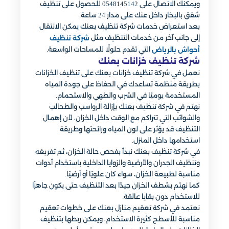
ويمكنك الاتصال على 0548145142 للحصول على تنظيف
شقق بالبخار داخل عنك على مدار 24 ساعة.
بعد استعراض خدمات شركة تنظيف بعنك يمكن الانتقال
إلى جانب آخر من خدمات التنظيف مثل
شركة تنظيف
التي تقدم حلولًا للمساحات الواسعة.
أحواش بالرياض
شركة تنظيف خزانات بعنك​
نعمل في شركة تنظيف خزانات بعنك على تنظيف الخزانات
بطريقة منظمة تساعدك في الحفاظ على جودة المياه
المستخدمة يوميًا في الشرب والطهي والاستحمام.
نهتم في شركة تنظيف بعنك بإزالة الرواسب والطحالب
والشوائب التي تتراكم مع الوقت داخل الخزان، لأن إهمال
التنظيف قد يؤثر على لون المياه ورائحتها وطريقة
استخدامها داخل المنزل.
في شركة تنظيف بعنك نبدأ بفحص حالة الخزان، ثم تفريغه
وتنظيف الجدران والأرضية والزوايا الداخلية باستخدام أدوات
مناسبة لطبيعة الخزان، سواء كان علويًا أو أرضيًا.
كما نهتم بشطف الخزان جيدًا بعد التنظيف حتى يكون جاهزًا
للاستخدام دون بقايا عالقة.
نعتمد في شركة تعقيم منازل بعنك على خطوات تعقيم
مناسبة للأسطح كثيرة الاستخدام، ويمكن ربطها بتنظيف