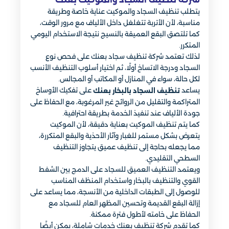
يتطلب تنظيف السجاد والموكيت عناية خاصة وطريقة
مناسبة، لأن الأتربة تتغلغل داخل الألياف مع مرور الوقت،
كما تلتصق البقع العميقة بالنسيج نتيجة الاستخدام اليومي
المتكرر.
لذلك تعتمد شركة تنظيف سجاد بعنك على فحص نوع
السجاد ودرجة الاتساخ أولًا، ثم اختيار أسلوب التنظيف الأنسب
لكل حالة، سواء في المنازل أو المكاتب أو المجالس.
يساعد
على تفكيك الأوساخ
تنظيف السجاد بالبخار بعنك
المتراكمة والتقليل من الروائح غير المرغوبة، مع الحفاظ على
جودة الألياف عند تنفيذ الخدمة بطريقة احترافية.
كما يتم تنظيف الموكيت بعناية دقيقة، لأن الموكيت
يتعرض بشكل مستمر للغبار وآثار الأحذية والبقع المتكررة،
مما يجعله بحاجة إلى تنظيف عميق يتجاوز التنظيف
السطحي التقليدي.
ويعتمد التنظيف العميق للسجاد على الدمج بين الشفط
القوي والتنظيف بالبخار واستخدام المنظف المناسب
للوصول إلى الطبقات الداخلية من الأنسجة، مما يساعد على
إزالة البقع القديمة وتحسين المظهر العام للسجاد مع
الحفاظ على خامته لأطول فترة ممكنة.
كما تقدم شركة تنظيف بعنك خدمات شاملة، يمكن أيضًا