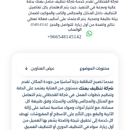
شركة القحطاني تقدم خدمة شركة تنظيف شامل بعنك بدقة
عالية وسرعة في التنفيذ، حيث يتم الاهتمام بكل تفاصيل
التنظيف داخل المنازل والمجالس والكنب والموكيت لضمان
بيئة نظيفة وصحية. يتم الاعتماد على أساليب فعالة تعطي
نتائج واضحة من أول زيارة. للتواصل والحجز: 0548145142.
الواتساب
+966548145142
عرض العناوين
محتويات الموضوع
عندما تصبح النظافة جزءًا أساسيًا من جودة المكان، تقدم
مستوى من العناية يعتمد على الدقة
شركة تنظيف بعنك
وتنظيم خطوات العمل. في شركة القحطاني يتم التعامل
مع المنازل والمجالس والكنب والسجاد وفق طبيعة كل
مساحة، مع اختيار أدوات ومواد مناسبة تساعد على إزالة
الأتربة والبقع دون التأثير على الأسطح أو المفروشات. تهدف
كل خدمة إلى تحقيق نتيجة واضحة يشعر بها العميل من
أول زيارة، سواء في التنظيف الدوري أو التنظيف العميق.