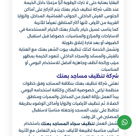
البقايا بعناية حتى لا تترك الرطوبة أثرًا مزعجًا داخل الخيمة.
عند طلب شركة تنظيف خيام بعنك يتم التركيز على أماكن
الجلوس، الفرش الداخلي، الجوانب القماشية، المداخل، والزوايا
القريبة من الأرض، لأنها أكثر المناطق تعرضًا للأتربة.
كما يناسب غسيل خيام بالبخار بعنك الخيام المستخدمة في
الاستراحات والمزارع والمناسبات، خصوصًا قبل استقبال
الضيوف أو بعد فترة إغلاق طويلة.
وتشمل الخدمة كذلك تنظيف بيوت الشعر بعنك مع العناية
بالفرش والمساند والسجاد الداخلي، لتعود الخيمة بمظهر
مرتب ورائحة أنظف وجاهزية أفضل للاستخدام اليومي أو
المناسبات.
شركة تنظيف مساجد بعنك
تعتني شركة تنظيف بعنك بنظافة المساجد وفق خطوات
منظمة تراعي خصوصية المكان وكثافة استخدامه اليومي.
يبدأ العمل بإزالة الغبار من المداخل والممرات ومناطق
الصلاة، ثم تنظيف الأرضيات والزوايا وأماكن الوضوء بطريقة
تحافظ على ترتيب المسجد وتجعله مناسبًا لاستقبال
المصلين في كل وقت.
يشمل العمل
باستخدام
تنظيف سجاد المساجد بعنك
أساليب مناسبة لطبيعة الألياف، حيث يتم التعامل مع الأتربة