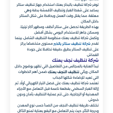
توفر شركة تنظيف بالبخار بعنك استخدام جهاز تنظيف ستائر
يساعد على شفط الغبار وتنظيف الأقمشة بدقة وهي
معلقة، مما يقلل وقت العمل ويحافظ على شكل الستائر
داخل المكان.
بهذه الطريقة تحصل على ستائر أنظف، ومظهر أكثر ترتيبًا،
ومسكن جاهز للاستخدام اليومي بشكل أفضل.
وتكمل شركة تنظيف بعنك منظومة التنظيف الشامل، بينما
تقدم
مستوى متخصصًا يركز
شركة تنظيف ستائر بالخبر
على تنظيف الستائر بطرق دقيقة تحافظ على جودة
القماش.
شركة تنظيف نجف بعنك
تبدأ العناية بالمجالس من التفاصيل التي تظهر بوضوح داخل
المكان، ويأتي
ضمن أهم الخطوات
تنظيف النجف بعنك
التي تعيد للإضاءة شكلها الجذاب.
تعتمد شركة تنظيف بعنك على فصل التيار الكهربائي أولًا، ثم
إزالة الغبار السطحي بقطعة ناعمة قبل التعامل مع الأجزاء
المعدنية أو الزجاجية، حتى تتم عملية التنظيف بأمان ودون
خدوش.
تختلف طريقة تنظيف النجف من الصدأ حسب نوع المعدن
ودرجة التأثر، حيث يتم التعامل مع البقع بعناية لمنع التآكل