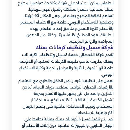
الطعام، يمكن الاعتماد على شركة مكافحة صراصير المطبخ
بعنك لمعالجة مصدر المشكلة وتقليل فرص عودتها.
تساهم نظافة المطبخ بعنك في جعل المكان أكثر ترتيبًا
وصلاحية للاستخدام اليومي، خاصة مع الاهتمام المستمر
بالأسطح كثيرة اللمس ومناطق إعداد الطعام. بهذه
الطريقة يعود المطبخ نظيفًا، مرتبًا، وخاليًا من الدهون
المتراكمة والروائح المزعجة.
شركة غسيل وتنظيف كرفانات بعنك
تقدم شركة القحطاني خدمة
غسيل وتنظيف الكرفانات
بطريقة تناسب طبيعة الكرفانات السكنية أو المؤقتة،
بعنك
خاصة أنها تتعرض للأتربة والعوامل الجوية وكثرة الاستخدام
اليومي.
نعمل على تنظيف الكرفان من الداخل والخارج، مع الاهتمام
بالأرضيات، الجدران، النوافذ، المقاعد، دورات المياه، أماكن
التخزين، والمداخل التي يظهر عليها الاتساخ بسرعة.
تشمل الخدمة إزالة الغبار، تنظيف البقع، معالجة آثار
الاستخدام، وترتيب المساحات الداخلية حتى يصبح الكرفان
أكثر جاهزية للاستخدام.
كما يتم تنفيذ غسيل الكرفانات بعنك بعناية تحافظ على
الهيكل الخارجي والتجهيزات الداخلية دون إتلاف الأسطح أو