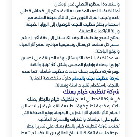
واستعادة المظهر الأصلي قدر الإمكان.
أما تنظيف النجف المذهب بعنك فيحتاج إلى قماش قطني
ناعم وتجنب الفرك القوي حتى لا تتأثر طبقة الطلاء، مع
استخدام بخاخ تنظيف النجف للوصول إلى الزوايا الضيقة
وإزالة التراكمات الخفيفة.
يحتاج تلميع وتنظيف النجف الكريستال إلى دقة أكبر، إذ يتم
مسح كل قطعة كريستال وتجفيفها مباشرة لمنع آثار المياه
والبقع الباهتة.
يساعد تنظيف النجف الكريستال بهذه الطريقة على تحسين
توزيع الإضاءة وإظهار المجلس بشكل أكثر ترتيبًا وأناقة.
توفر شركة تنظيف بعنك خدمات تنظيف شاملة، كما تقدم
حلولًا متخصصة للعناية
شركة تنظيف نجف بالدمام
بالنجف باستخدام تقنيات آمنة وفعالة.
شركة تنظيف خيام بعنك
في شركة القحطاني نعالج
تنظيف خيام بالبخار بعنك
باعتباره خدمة تحتاج فهمًا لطبيعة القماش قبل البدء، لأن
الخيام تتأثر بالغبار، آثار التخزين، الرطوبة، وبقع الضيافة التي
تظهر على الجلسات والأطراف والممرات الداخلية.
تعتمد شركة تنظيف خيام بالبخار بعنك على تمرير البخار
بدرجة مناسبة لتفكيك الاتساخ العالق بين الألياف، ثم شفط