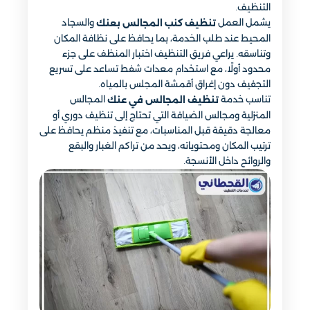
التنظيف.
يشمل العمل
والسجاد
تنظيف كنب المجالس بعنك
المحيط عند طلب الخدمة، بما يحافظ على نظافة المكان
وتناسقه. يراعي فريق التنظيف اختبار المنظف على جزء
محدود أولًا، مع استخدام معدات شفط تساعد على تسريع
التجفيف دون إغراق أقمشة المجلس بالمياه.
تناسب خدمة
المجالس
تنظيف المجالس في عنك
المنزلية ومجالس الضيافة التي تحتاج إلى تنظيف دوري أو
معالجة دقيقة قبل المناسبات، مع تنفيذ منظم يحافظ على
ترتيب المكان ومحتوياته، ويحد من تراكم الغبار والبقع
والروائح داخل الأنسجة.