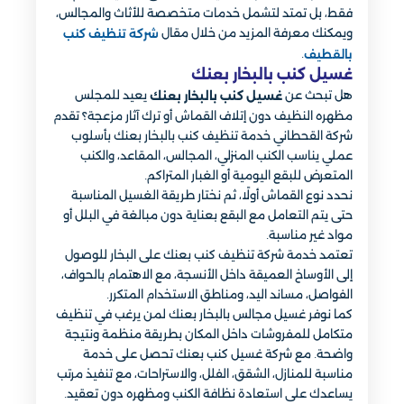
فقط، بل تمتد لتشمل خدمات متخصصة للأثاث والمجالس،
ويمكنك معرفة المزيد من خلال مقال
شركة تنظيف كنب
.
بالقطيف
غسيل كنب بالبخار بعنك
هل تبحث عن
يعيد للمجلس
غسيل كنب بالبخار بعنك
مظهره النظيف دون إتلاف القماش أو ترك آثار مزعجة؟ تقدم
شركة القحطاني خدمة تنظيف كنب بالبخار بعنك بأسلوب
عملي يناسب الكنب المنزلي، المجالس، المقاعد، والكنب
المتعرض للبقع اليومية أو الغبار المتراكم.
نحدد نوع القماش أولًا، ثم نختار طريقة الغسيل المناسبة
حتى يتم التعامل مع البقع بعناية دون مبالغة في البلل أو
مواد غير مناسبة.
تعتمد خدمة شركة تنظيف كنب بعنك على البخار للوصول
إلى الأوساخ العميقة داخل الأنسجة، مع الاهتمام بالحواف،
الفواصل، مساند اليد، ومناطق الاستخدام المتكرر.
كما نوفر غسيل مجالس بالبخار بعنك لمن يرغب في تنظيف
متكامل للمفروشات داخل المكان بطريقة منظمة ونتيجة
واضحة. مع شركة غسيل كنب بعنك تحصل على خدمة
مناسبة للمنازل، الشقق، الفلل، والاستراحات، مع تنفيذ مرتب
يساعدك على استعادة نظافة الكنب ومظهره دون تعقيد.