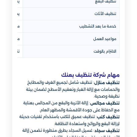
تنظيف البقع
يتم التعامل
تنظيف الأثاث
يشمل الكنب 
خدمة ما بعد التشطيب
متوفرة لإزالة 
مواعيد العمل
مرنة ويتم ت
الالتزام بالوقت
تنفيذ الخدم
مهام شركة تنظيف بعنك
: تنظيف شامل لجميع الغرف والمطابخ
تنظيف منازل
والحمامات مع إزالة الغبار وتعقيم الأسطح لضمان بيئة
نظيفة وصحية.
: إزالة الأتربة والبقع من المجالس بعناية
تنظيف مجالس
مع الحفاظ على جودة الأقمشة والمظهر العام.
: تنظيف عميق للكنب باستخدام تقنيات حديثة
تنظيف كنب
لإزالة البقع والروائح واستعادة النظافة.
: غسيل السجاد بطرق متطورة تضمن إزالة
تنظيف سجاد