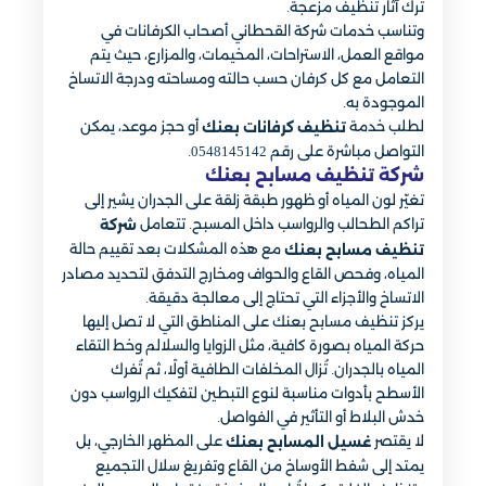
ترك آثار تنظيف مزعجة.
وتناسب خدمات شركة القحطاني أصحاب الكرفانات في
مواقع العمل، الاستراحات، المخيمات، والمزارع، حيث يتم
التعامل مع كل كرفان حسب حالته ومساحته ودرجة الاتساخ
الموجودة به.
لطلب خدمة
أو حجز موعد، يمكن
تنظيف كرفانات بعنك
التواصل مباشرة على رقم 0548145142.
شركة تنظيف مسابح بعنك
تغيّر لون المياه أو ظهور طبقة زلقة على الجدران يشير إلى
تراكم الطحالب والرواسب داخل المسبح. تتعامل
شركة
مع هذه المشكلات بعد تقييم حالة
تنظيف مسابح بعنك
المياه، وفحص القاع والحواف ومخارج التدفق لتحديد مصادر
الاتساخ والأجزاء التي تحتاج إلى معالجة دقيقة.
يركز تنظيف مسابح بعنك على المناطق التي لا تصل إليها
حركة المياه بصورة كافية، مثل الزوايا والسلالم وخط التقاء
المياه بالجدران. تُزال المخلفات الطافية أولًا، ثم تُفرك
الأسطح بأدوات مناسبة لنوع التبطين لتفكيك الرواسب دون
خدش البلاط أو التأثير في الفواصل.
لا يقتصر
على المظهر الخارجي، بل
غسيل المسابح بعنك
يمتد إلى شفط الأوساخ من القاع وتفريغ سلال التجميع