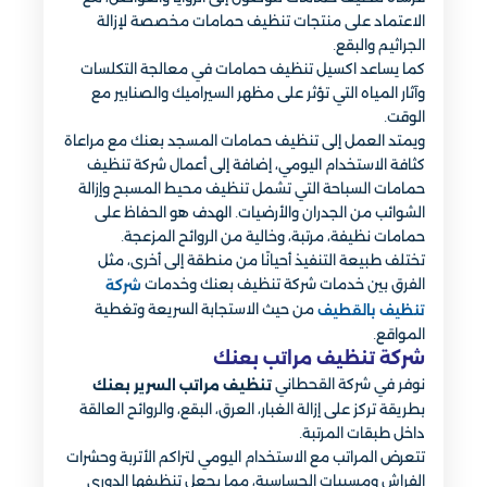
الاعتماد على منتجات تنظيف حمامات مخصصة لإزالة
الجراثيم والبقع.
كما يساعد اكسيل تنظيف حمامات في معالجة التكلسات
وآثار المياه التي تؤثر على مظهر السيراميك والصنابير مع
الوقت.
ويمتد العمل إلى تنظيف حمامات المسجد بعنك مع مراعاة
كثافة الاستخدام اليومي، إضافة إلى أعمال شركة تنظيف
حمامات السباحة التي تشمل تنظيف محيط المسبح وإزالة
الشوائب من الجدران والأرضيات. الهدف هو الحفاظ على
حمامات نظيفة، مرتبة، وخالية من الروائح المزعجة.
تختلف طبيعة التنفيذ أحيانًا من منطقة إلى أخرى، مثل
الفرق بين خدمات شركة تنظيف بعنك وخدمات
شركة
من حيث الاستجابة السريعة وتغطية
تنظيف بالقطيف
المواقع.
شركة تنظيف مراتب بعنك
نوفر في شركة القحطاني
تنظيف مراتب السرير بعنك
بطريقة تركز على إزالة الغبار، العرق، البقع، والروائح العالقة
داخل طبقات المرتبة.
تتعرض المراتب مع الاستخدام اليومي لتراكم الأتربة وحشرات
الفراش ومسببات الحساسية، مما يجعل تنظيفها الدوري