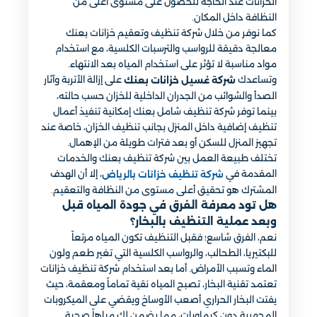
الخزانات عند الحاجة للحصول على مستوى أعلى من
النظافة داخل المكان.
كما نوفر من خلال شركة تنظيف وتعقيم خزانات بعنك
معالجة دقيقة للرواسب والترسبات الكلسية، مع استخدام
مواد مناسبة لا تؤثر على استخدام المياه بعد الانتهاء.
وتساعدك
على إزالة الأتربة وآثار
شركة غسيل خزانات بعنك
الصدأ والشوائب من الجدران الداخلية للخزان حسب حالته،
بينما توفر شركة تنظيف شامل بعنك إمكانية تنفيذ أعمال
تنظيف إضافية داخل المنزل بجانب تنظيف الخزان، خاصة عند
تجهيز المنزل للسكن أو بعد فترات طويلة من الإهمال.
تختلف طبيعة العمل بين شركة تنظيف بعنك والخدمات
المقدمة في
، إلا أن الهدف
شركة تنظيف خزانات بالرياض
المشترك هو تحقيق أعلى مستوى من النظافة والتعقيم.
هل تود معرفة الفرق في جودة المياه قبل
وبعد عملية التنظيف بالبخار؟
نعم، الفرق شاسع؛ فقبل التنظيف تكون المياه مرتعاً
للبكتيريا، الطحالب، والرواسب الكلسية التي تغير طعم ولون
الماء وتسبب الأمراض. أما بعد استخدام شركة تنظيف خزانات
تعتمد تقنية البخار، تصبح المياه نقية تماماً ومعقمة، حيث
يفتت البخار الحراري أصعب الأوساخ ويقضي على الميكروبات
المجهرية دون كيماويات، مما يضمن لك مياهاً صحية