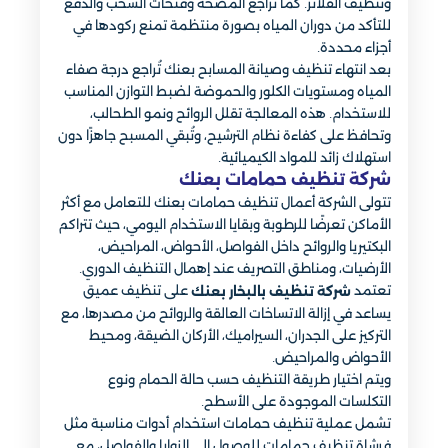
وتنظيف الفلاتر. كما تُراجع المضخة وفتحات السحب والدفع
للتأكد من دوران المياه بصورة منتظمة تمنع ركودها في
أجزاء محددة.
بعد انتهاء تنظيف وصيانة المسابح بعنك تُراجع درجة صفاء
المياه ومستويات الكلور والحموضة لضبط التوازن المناسب
للاستخدام. هذه المعالجة تقلل الروائح ونمو الطحالب،
وتحافظ على كفاءة نظام الترشيح، وتُبقي المسبح جاهزًا دون
استهلاك زائد للمواد الكيميائية.
شركة تنظيف حمامات بعنك
تتولى الشركة أعمال تنظيف حمامات بعنك للتعامل مع أكثر
الأماكن تعرضًا للرطوبة وبقايا الاستخدام اليومي، حيث تتراكم
البكتيريا والروائح داخل الفواصل، الأحواض، المراحيض،
الأرضيات، ومناطق التصريف عند إهمال التنظيف الدوري.
تعتمد
على تنظيف عميق
شركة تنظيف بالبخار بعنك
يساعد في إزالة الاتساخات العالقة والروائح من مصدرها، مع
التركيز على الجدران، السيراميك، الأركان الضيقة، ومحيط
الأحواض والمراحيض.
ويتم اختيار طريقة التنظيف حسب حالة الحمام ونوع
التكلسات الموجودة على الأسطح.
تشمل عملية تنظيف حمامات استخدام أدوات مناسبة مثل
فرشاة تنظيف حمامات للوصول إلى الزوايا والفواصل، مع