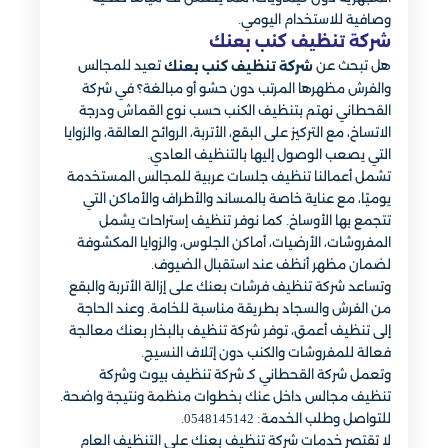
وصافية للاستخدام اليومي.
شركة تنظيف كنب بعنك
هل تبحث عن
تعيد للمجالس
شركة تنظيف كنب بعنك
والفرش مظهرها المرتب دون حشو أو مبالغة؟ في شركة
القحطاني نهتم بتنظيف الكنب حسب نوع القماش ودرجة
الاتساخ، مع التركيز على البقع، الأتربة، الروائح العالقة، والزوايا
التي يصعب الوصول إليها بالتنظيف العادي.
تشمل أعمالنا تنظيف جلسات عربية للمجالس المستخدمة
يوميًا، مع عناية خاصة بالمساند والأطراف والأماكن التي
تتجمع بها الأوساخ. كما نوفر تنظيف إستراحات يشمل
المفروشات، الأرضيات، أماكن الجلوس، والزوايا المكشوفة
لضمان مظهر أنظف عند استقبال الضيوف.
وتساعد شركة تنظيف فرشات بعنك على إزالة الأتربة والبقع
من الفرش والسجاد بطريقة مناسبة للخامة. وعند الحاجة
إلى تنظيف أعمق، توفر شركة تنظيف بالبخار بعنك معالجة
فعالة للمفروشات والكنب دون إتلاف النسيج.
وتعمل شركة القحطاني كـ شركة تنظيف بيوت وشركة
تنظيف مجالس داخل عنك بخطوات منظمة ونتيجة واضحة.
للتواصل وطلب الخدمة: 0548145142.
لا تقتصر خدمات شركة تنظيف بعنك على التنظيف العام