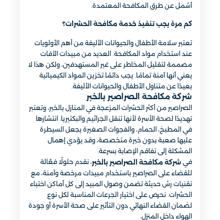
أشمل عن طرق المكافحة المعتمدة.
كم مرة يجب تنفيذ خدمة مكافحة الحشرات؟
تعتبر سلامة الأطفال والحيوانات الأليفة من أهم الأولويات
عند استخدام مواد المكافحة. العديد من مبيدات الآفات
مصممة لتقليل المخاطر على غير المستهدفين، ولكن هذا لا
يعني أنها آمنة تمامًا. يجب دائمًا تخزين المواد الكيميائية
بعيدًا عن متناول الأطفال والحيوانات الأليفة.
شركة مكافحة الصراصير بالخبر
الصراصير من أكثر الحشرات المزعجة في المنازل بالخبر، وتعتبر
تهديدًا لصحة الأسرة لأنها تنقل الجراثيم والبكتيريا. انتشارها
في المطبخ، الحمام، والفجوات الصغيرة يجعل السيطرة
عليها صعبة بدون خبرة متخصصة، وقد يؤدي إهمال
المشكلة إلى تفاقم الإصابة بسرعة.
في
، نقدم حلولًا فعّالة
شركة مكافحة الصراصير بالخبر
للقضاء على الصراصير باستخدام مبيدات مرخصة وآمنة، مع
تقنيات رش حديثة تضمن وصول المبيد إلى كل أماكن اختباء
الحشرات. نحرص على اختيار الجرعات المناسبة لكل نوع
لضمان القضاء النهائي دون التأثير على صحة الأسرة أو جودة
الهواء داخل المنزل.