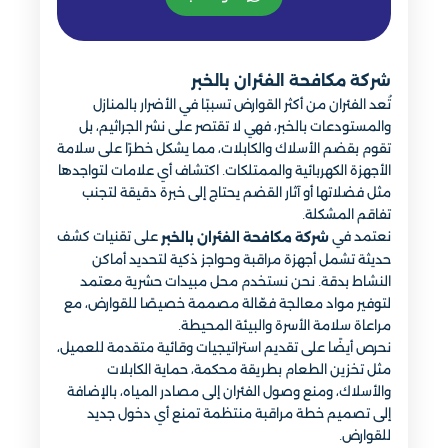
شركة مكافحة الفئران بالخبر
تُعد الفئران من أكثر القوارض تسببًا في الأضرار بالمنازل
والمستودعات بالخبر، فهي لا تقتصر على نشر الجراثيم، بل
تقوم بقضم الأسلاك والكابلات، مما يشكل خطرًا على سلامة
الأجهزة الكهربائية والممتلكات. اكتشاف أي علامات لتواجدها
مثل فضلاتها أو آثار القضم يحتاج إلى خبرة دقيقة لتجنب
تفاقم المشكلة.
نعتمد في
على تقنيات كشف
شركة مكافحة الفئران بالخبر
حديثة تشمل أجهزة مراقبة وحواجز ذكية لتحديد أماكن
النشاط بدقة. نحن نستخدم محل مبيدات حشرية معتمد
لتوفير مواد معالجة فعّالة مصممة خصيصًا للقوارض، مع
مراعاة سلامة الأسرة والبيئة المحيطة.
نحرص أيضًا على تقديم استراتيجيات وقائية متقدمة للعميل،
مثل تخزين الطعام بطريقة محكمة، حماية الكابلات
والأسلاك، ومنع وصول الفئران إلى مصادر المياه، بالإضافة
إلى تصميم خطة مراقبة منتظمة تمنع أي دخول جديد
للقوارض.