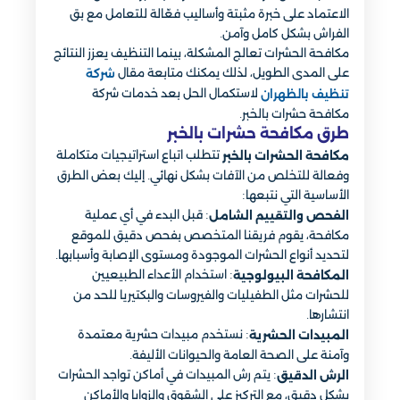
الاعتماد على خبرة مثبتة وأساليب فعّالة للتعامل مع بق
الفراش بشكل كامل وآمن.
مكافحة الحشرات تعالج المشكلة، بينما التنظيف يعزز النتائج
على المدى الطويل، لذلك يمكنك متابعة مقال
شركة
لاستكمال الحل بعد خدمات شركة
تنظيف بالظهران
مكافحة حشرات بالخبر.
طرق مكافحة حشرات بالخبر​
تتطلب اتباع استراتيجيات متكاملة
مكافحة الحشرات بالخبر
وفعالة للتخلص من الآفات بشكل نهائي. إليك بعض الطرق
الأساسية التي نتبعها:
: قبل البدء في أي عملية
الفحص والتقييم الشامل
مكافحة، يقوم فريقنا المتخصص بفحص دقيق للموقع
لتحديد أنواع الحشرات الموجودة ومستوى الإصابة وأسبابها.
: استخدام الأعداء الطبيعيين
المكافحة البيولوجية
للحشرات مثل الطفيليات والفيروسات والبكتيريا للحد من
انتشارها.
: نستخدم مبيدات حشرية معتمدة
المبيدات الحشرية
وآمنة على الصحة العامة والحيوانات الأليفة.
: يتم رش المبيدات في أماكن تواجد الحشرات
الرش الدقيق
بشكل دقيق، مع التركيز على الشقوق والزوايا والأماكن