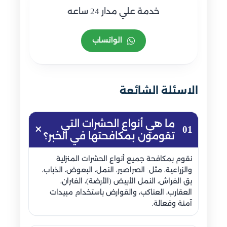
خدمة علي مدار 24 ساعه
الواتساب
الاسئلة الشائعة
ما هي أنواع الحشرات التي
01
تقومون بمكافحتها في الخبر؟
نقوم بمكافحة جميع أنواع الحشرات المنزلية
والزراعية، مثل: الصراصير، النمل، البعوض، الذباب،
بق الفراش، النمل الأبيض (الأرضة)، الفئران،
العقارب، العناكب، والقوارض باستخدام مبيدات
آمنة وفعالة.