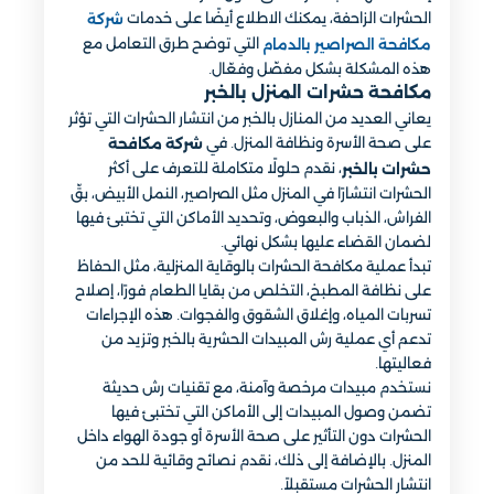
الحشرات الزاحفة، يمكنك الاطلاع أيضًا على خدمات
شركة
التي توضح طرق التعامل مع
مكافحة الصراصير بالدمام
هذه المشكلة بشكل مفصّل وفعّال.
مكافحة حشرات المنزل بالخبر
يعاني العديد من المنازل بالخبر من انتشار الحشرات التي تؤثر
على صحة الأسرة ونظافة المنزل. في
شركة مكافحة
، نقدم حلولًا متكاملة للتعرف على أكثر
حشرات بالخبر
الحشرات انتشارًا في المنزل مثل الصراصير، النمل الأبيض، بقّ
الفراش، الذباب والبعوض، وتحديد الأماكن التي تختبئ فيها
لضمان القضاء عليها بشكل نهائي.
تبدأ عملية مكافحة الحشرات بالوقاية المنزلية، مثل الحفاظ
على نظافة المطبخ، التخلص من بقايا الطعام فورًا، إصلاح
تسربات المياه، وإغلاق الشقوق والفجوات. هذه الإجراءات
تدعم أي عملية رش المبيدات الحشرية بالخبر وتزيد من
فعاليتها.
نستخدم مبيدات مرخصة وآمنة، مع تقنيات رش حديثة
تضمن وصول المبيدات إلى الأماكن التي تختبئ فيها
الحشرات دون التأثير على صحة الأسرة أو جودة الهواء داخل
المنزل. بالإضافة إلى ذلك، نقدم نصائح وقائية للحد من
انتشار الحشرات مستقبلاً.