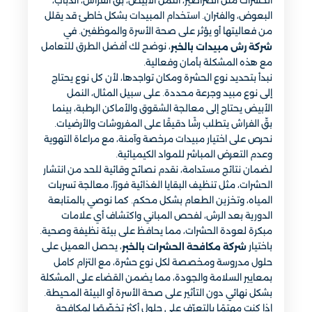
الحشرات مثل الصراصير، النمل الأبيض، بقّ الفراش، الذباب،
البعوض، والفئران. استخدام المبيدات بشكل خاطئ قد يقلل
من فعاليتها أو يؤثر على صحة الأسرة والموظفين. في
، نوضح لك أفضل الطرق للتعامل
شركة رش مبيدات بالخبر
مع هذه المشكلة بأمان وفعالية.
نبدأ بتحديد نوع الحشرة ومكان تواجدها، لأن كل نوع يحتاج
إلى نوع مبيد وجرعة محددة. على سبيل المثال، النمل
الأبيض يحتاج إلى معالجة الشقوق والأماكن الرطبة، بينما
بقّ الفراش يتطلب رشًا دقيقًا على المفروشات والأرضيات.
نحرص على اختيار مبيدات مرخصة وآمنة، مع مراعاة التهوية
وعدم التعرض المباشر للمواد الكيميائية.
لضمان نتائج مستدامة، نقدم نصائح وقائية للحد من انتشار
الحشرات، مثل تنظيف البقايا الغذائية فورًا، معالجة تسربات
المياه، وتخزين الطعام بشكل محكم. كما نوصي بالمتابعة
الدورية بعد الرش، لفحص المباني واكتشاف أي علامات
مبكرة لعودة الحشرات، مما يحافظ على بيئة نظيفة وصحية.
باختيار
، يحصل العميل على
شركة مكافحة الحشرات بالخبر
حلول مدروسة ومخصصة لكل نوع حشرة، مع التزام كامل
بمعايير السلامة والجودة، مما يضمن القضاء على المشكلة
بشكل نهائي دون التأثير على صحة الأسرة أو البيئة المحيطة.
إذا كنت مهتمًا بالتعرّف على حلول أكثر تخصّصًا لمكافحة