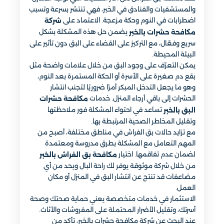
والمستشفيات والفنادق في الخبر، فهي تنتشر بسرعة وتسبب
اضطرابات في النوم وحكة مزعجة. الاعتماد على
شركة
يضمن حل هذه المشكلة بشكل
مكافحة حشرات بالخبر
سريع وفعّال، مع التركيز على القضاء على البق دون تأثير على
البيئة المحيطة.
يمكن التعرّف على وجود البق من خلال علامات واضحة مثل
بقع دم صغيرة على الأسرة أو الحكة المستمرة بعد النوم،
وهو ما يجعل التدخل المبكر أمرًا ضروريًا لتجنب انتشار
الحشرات إلى باقي أرجاء المنزل. خدمات
مكافحة حشرات
تساعد في احتواء المشكلة فور ملاحظتها
البق بالخبر
وتقليل المخاطر الصحية المرتبطة بها.
مع تزايد حالات بق الفراش في مناطق مختلفة، أصبح من
المهم التعامل مع المشكلة بطرق مدروسة ومعتمدة
لضمان عدم تفاقمها. اختيار
مكافحة بق الفراش بالخبر
من خلال شركة موثوقة يوفر لك راحة البال ويحد من أي
مضاعفات قد تنتج عن انتشار البق في المنزل أو مكان
العمل.
الاستثمار في خدمات متخصصة يعني حماية صحتك وصحة
أسرتك، وتقليل الأضرار المحتملة على المفروشات والأثاث.
عند البحث عن شركة مكافحة حشرات بالخبر، تأكد من