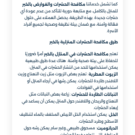
كما تشمل خدماتنا
مكافحة الحشرات والقوارض بالخبر
للمنزل بالكامل، مع متابعة دورية للتأكد من عدم عودة أي
حشرات جديدة. بهذه الطريقة، يحصل العملاء على حلول
فعّالة وآمنة، مع ضمان بيئة نظيفة وصحية لجميع أفراد
الأسرة.
طرق مكافحة الحشرات المنزلية​ بالخبر
تعتبر
أمرًا ضروريًا
مكافحة الحشرات في المنازل بالخبر
للحفاظ على بيئة صحية وآمنة. هناك عدة طرق طبيعية
يمكن استخدامها للحد من انتشار الحشرات في المنزل:
: تعتبر بعض الزيوت مثل زيت النعناع وزيت
الزيوت العطرية
اللافندر طاردة للحشرات. يمكن رشها في أرجاء المنزل أو
استخدامها في الفواحات.
: زراعة بعض النباتات مثل
النباتات الطاردة للحشرات
النعناع والريحان واللافندر حول المنزل يمكن أن يساعد في
إبعاد الحشرات.
: يمكن استخدام الخل الأبيض المخفف بالماء لتنظيف
الخل
الأسطح وطرد الحشرات.
: مسحوق طبيعي وغير سام يمكن رشه حول
الدياتوميت
المناطق التي تتواجد فيها الحشرات.