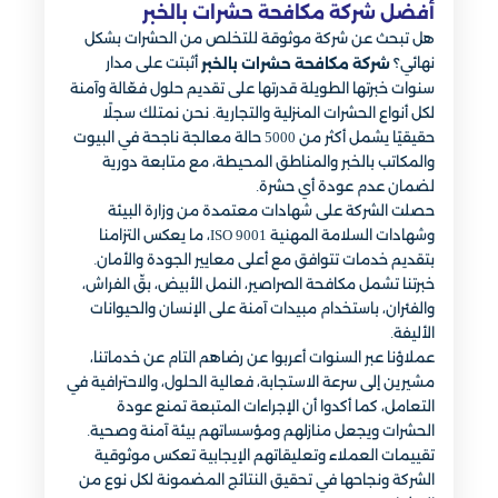
أفضل شركة مكافحة حشرات بالخبر​
هل تبحث عن شركة موثوقة للتخلص من الحشرات بشكل
نهائي؟
أثبتت على مدار
شركة مكافحة حشرات بالخبر
سنوات خبرتها الطويلة قدرتها على تقديم حلول فعّالة وآمنة
لكل أنواع الحشرات المنزلية والتجارية. نحن نمتلك سجلًا
حقيقيًا يشمل أكثر من 5000 حالة معالجة ناجحة في البيوت
والمكاتب بالخبر والمناطق المحيطة، مع متابعة دورية
لضمان عدم عودة أي حشرة.
حصلت الشركة على شهادات معتمدة من وزارة البيئة
وشهادات السلامة المهنية ISO 9001، ما يعكس التزامنا
بتقديم خدمات تتوافق مع أعلى معايير الجودة والأمان.
خبرتنا تشمل مكافحة الصراصير، النمل الأبيض، بقّ الفراش،
والفئران، باستخدام مبيدات آمنة على الإنسان والحيوانات
الأليفة.
عملاؤنا عبر السنوات أعربوا عن رضاهم التام عن خدماتنا،
مشيرين إلى سرعة الاستجابة، فعالية الحلول، والاحترافية في
التعامل، كما أكدوا أن الإجراءات المتبعة تمنع عودة
الحشرات ويجعل منازلهم ومؤسساتهم بيئة آمنة وصحية.
تقييمات العملاء وتعليقاتهم الإيجابية تعكس موثوقية
الشركة ونجاحها في تحقيق النتائج المضمونة لكل نوع من