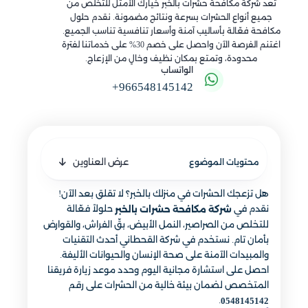
تُعد شركة مكافحة حشرات بالخبر خيارك الأمثل للتخلص من
جميع أنواع الحشرات بسرعة ونتائج مضمونة. نقدم حلول
مكافحة فعّالة بأساليب آمنة وأسعار تنافسية تناسب الجميع.
اغتنم الفرصة الآن واحصل على خصم 30% على خدماتنا لفترة
محدودة، وتمتع بمكان نظيف وخالٍ من الإزعاج.
الواتساب
+966548145142
عرض العناوين
محتويات الموضوع
هل تزعجك الحشرات في منزلك بالخبر؟ لا تقلق بعد الآن!
نقدم في
حلولاً فعّالة
شركة مكافحة حشرات بالخبر
للتخلص من الصراصير، النمل الأبيض، بقّ الفراش، والقوارض
بأمان تام. نستخدم في شركة القحطاني أحدث التقنيات
والمبيدات الآمنة على صحة الإنسان والحيوانات الأليفة.
احصل على استشارة مجانية اليوم وحدد موعد زيارة فريقنا
المتخصص لضمان بيئة خالية من الحشرات على رقم
.
0548145142