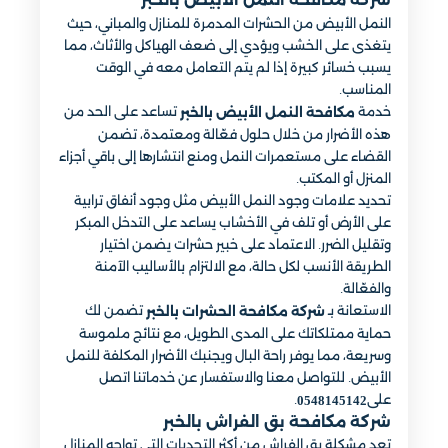
شركة مكافحة النمل الابيض بالخبر
النمل الأبيض من الحشرات المدمرة للمنازل والمباني، حيث
يتغذى على الخشب ويؤدي إلى ضعف الهياكل والأثاث، مما
يسبب خسائر كبيرة إذا لم يتم التعامل معه في الوقت
المناسب.
خدمة
تساعد على الحد من
مكافحة النمل الأبيض بالخبر
هذه الأضرار من خلال حلول فعّالة ومعتمدة، تضمن
القضاء على مستعمرات النمل ومنع انتشارها إلى باقي أجزاء
المنزل أو المكتب.
تحديد علامات وجود النمل الأبيض مثل وجود أنفاق ترابية
على الأرض أو تلف في الأخشاب يساعد على التدخل المبكر
وتقليل الضرر. الاعتماد على خبير حشرات يضمن اختيار
الطريقة الأنسب لكل حالة، مع الالتزام بالأساليب الآمنة
والفعّالة.
الاستعانة بـ
تضمن لك
شركة مكافحة الحشرات بالخبر
حماية ممتلكاتك على المدى الطويل، مع نتائج ملموسة
وسريعة، مما يوفر راحة البال ويجنبك الأضرار المكلفة للنمل
الأبيض. للتواصل معنا والاستفسار عن خدماتنا اتصل
على
.
0548145142
شركة مكافحة بق الفراش بالخبر
تعد مشكلة بق الفراش من أكثر التحديات التي تواجه المنازل