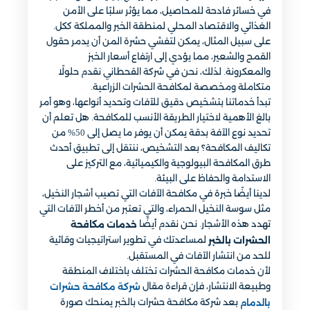
في خسائر فادحة للمحاصيل، مما يؤثر سلبًا على الأمن
الغذائي والاقتصاد المحلي لمنطقة الخبر والمملكة ككل.
على سبيل المثال، يمكن لتفشي حشرة المن أن يدمر حقول
القمح والشعير، مما يؤدي إلى ارتفاع أسعار الخبز
والمعكرونة. لذلك، نحن في شركة القحطاني نقدم حلولًا
متكاملة ومخصصة لمكافحة الحشرات الزراعية.
تبدأ خدماتنا بتشخيص دقيق للآفات وتحديد أنواعها، وهو أمر
بالغ الأهمية لاختيار الطريقة الأنسب للمكافحة. هل تعلم أن
تحديد نوع الآفة بدقة يمكن أن يوفر ما يصل إلى 50% من
تكاليف المكافحة؟ بعد التشخيص، ننتقل إلى تطبيق أحدث
طرق المكافحة البيولوجية والكيميائية، مع التركيز على
الاستدامة والحفاظ على البيئة.
لدينا أيضًا خبرة في مكافحة الآفات التي تصيب أشجار النخيل،
مثل سوسة النخيل الحمراء، والتي تعتبر من أخطر الآفات التي
تهدد هذه الأشجار. نحن نقدم أيضًا
خدمات مكافحة
لمساعدتك في تطوير استراتيجيات وقائية
الحشرات بالخبر
للحد من انتشار الآفات في المستقبل.
لأن خدمات مكافحة الحشرات تختلف باختلاف المنطقة
وطبيعة الانتشار، فإن قراءة مقال
شركة مكافحة حشرات
بعد شركة مكافحة حشرات بالخبر يمنحك صورة
بالدمام