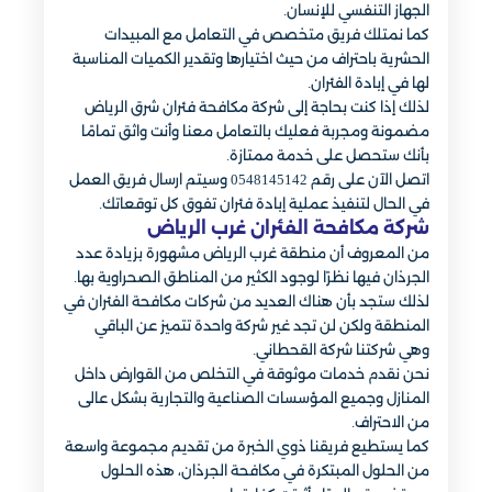
الجهاز التنفسي للإنسان.
كما نمتلك فريق متخصص في التعامل مع المبيدات
الحشرية باحتراف من حيث اختيارها وتقدير الكميات المناسبة
لها في إبادة الفئران.
لذلك إذا كنت بحاجة إلى شركة مكافحة فئران شرق الرياض
مضمونة ومجربة فعليك بالتعامل معنا وأنت واثق تمامًا
بأنك ستحصل على خدمة ممتازة.
اتصل الآن على رقم 0548145142 وسيتم ارسال فريق العمل
في الحال لتنفيذ عملية إبادة فئران تفوق كل توقعاتك.
شركة مكافحة الفئران غرب الرياض
من المعروف أن منطقة غرب الرياض مشهورة بزيادة عدد
الجرذان فيها نظرًا لوجود الكثير من المناطق الصحراوية بها.
لذلك ستجد بأن هناك العديد من شركات مكافحة الفئران في
المنطقة ولكن لن تجد غير شركة واحدة تتميز عن الباقي
وهي شركتنا شركة القحطاني.
نحن نقدم خدمات موثوقة في التخلص من القوارض داخل
المنازل وجميع المؤسسات الصناعية والتجارية بشكل عالى
من الاحتراف.
كما يستطيع فريقنا ذوي الخبرة من تقديم مجموعة واسعة
من الحلول المبتكرة في مكافحة الجرذان، هذه الحلول