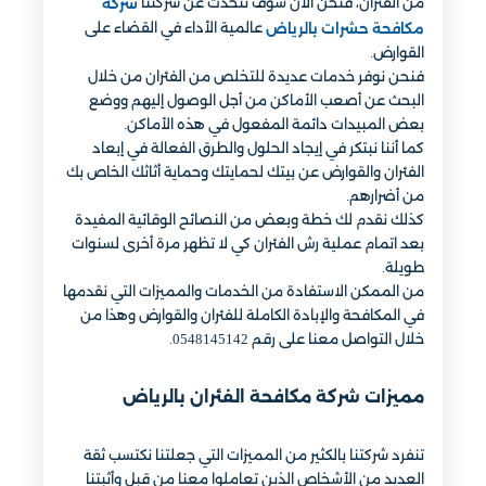
من الفئران، فنحن الآن سوف نتحدث عن شركتنا
شركة
عالمية الأداء في القضاء على
مكافحة حشرات بالرياض
القوارض.
فنحن نوفر خدمات عديدة للتخلص من الفئران من خلال
البحث عن أصعب الأماكن من أجل الوصول إليهم ووضع
بعض المبيدات دائمة المفعول في هذه الأماكن.
كما أننا نبتكر في إيجاد الحلول والطرق الفعالة في إبعاد
الفئران والقوارض عن بيتك لحمايتك وحماية أثاثك الخاص بك
من أضرارهم.
كذلك نقدم لك خطة وبعض من النصائح الوقائية المفيدة
بعد اتمام عملية رش الفئران كي لا تظهر مرة أخرى لسنوات
طويلة.
من الممكن الاستفادة من الخدمات والمميزات التي نقدمها
في المكافحة والإبادة الكاملة للفئران والقوارض وهذا من
خلال التواصل معنا على رقم 0548145142.
مميزات شركة مكافحة الفئران بالرياض
تنفرد شركتنا بالكثير من المميزات التي جعلتنا نكتسب ثقة
العديد من الأشخاص الذين تعاملوا معنا من قبل وأثبتنا