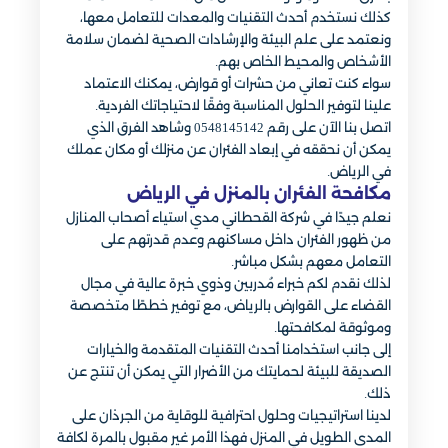
كذلك نستخدم أحدث التقنيات والمعدات للتعامل معها،
ونعتمد على علم البيئة والإرشادات الصحية لضمان سلامة
الأشخاص والمحيط الخاص بهم.
سواء كنت تعاني من حشرات أو قوارض، يمكنك الاعتماد
علينا لتوفير الحلول المناسبة وفقًا لاحتياجاتك الفردية.
اتصل بنا الآن على رقم 0548145142 وشاهد الفرق الذي
يمكن أن نحققه في إبعاد الفئران عن منزلك أو مكان عملك
في الرياض.
مكافحة الفئران بالمنزل في الرياض
نعلم جيدًا في شركة القحطاني مدي استياء أصحاب المنازل
من ظهور الفئران داخل مساكنهم وعدم قدرتهم على
التعامل معهم بشكل مباشر.
لذلك نقدم لكم خبراء مُدربين وذوي خبرة عالية في مجال
القضاء على القوارض بالرياض، مع توفير خططًا متخصصة
وموثوقة لمكافحتها.
إلى جانب استخدامنا أحدث التقنيات المتقدمة والخيارات
الصديقة للبيئة لحمايتك من الأضرار التي يمكن أن تنتج عن
ذلك.
لدينا استراتيجيات وحلول احترافية للوقاية من الجرذان على
المدى الطويل في المنزل فهذا الأمر غير مقبول بالمرة لكافة