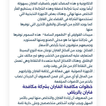
الالكترونية و هذه المصائد تقوم باصطياد الفئران بسهولة.
أيضًا يوجد لدينا شرائط لاصقة وهذه الشرائط لا يستطيع الفأر
التخلص منها نهائي. وهناك بعض الأجهزة التذبذبية التي
تستخدمها الشركة في القضاء على الفئران.
كما يوجد الكثير من الوسائل والطرق الأخرى التي نوفرها
منها:
مبيدات القوارض أو *الطعوم السامة*: هذه السموم نوفرها
في شركتنا منها ما هو محلي الصنع ومنها المستورد.
وجميعهم متوفرون لدينا بأرخص الأسعار.
الفخاخ: يوجد من أفخاخ الفئران نوعان منه النوع البسيط
المتعارف عليه المصنوع من الخشب وهو غير مكلف على
الإطلاق. وهناك الأفخاخ الحية متعددة الالتقاط وهي تعمل
على التقاط أكثر من فأر في وقت واحد.
الأجهزة الصوتية: فهي فعالة في إخافة الفئران وإخراجهم
من المنزل أو أي مبني آخر. فمن المعروف أن الجرذان تصاب
بالذعر من الأصوات المرتفعة.
خطوات مكافحة الفئران بشركة مكافحة
فئران بالرياض
من المعروف أن إبادة الفئران والتخلص منها ليس بالأمر
السهل ويجب تواجد أشخاص متخصصين وعلى دارية تامة