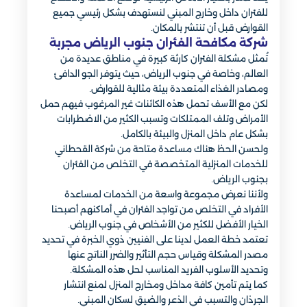
للفئران داخل وخارج المبني لنستهدف بشكل رئيسي جميع
القوارض قبل أن تنتشر بالمكان.
شركة مكافحة الفئران جنوب الرياض مجربة
تُمثل مشكلة الفئران كارثة كبيرة في مناطق عديدة من
العالم، وخاصة في جنوب الرياض، حيث يتوفر الجو الدافئ
ومصادر الغذاء المتعددة بيئة مثالية للقوارض.
لكن مع الأسف تحمل هذه الكائنات غير المرغوب فيهم حمل
الأمراض وتلف الممتلكات وتسبب الكثير من الاضطرابات
بشكل عام داخل المنزل والبيئة بالكامل.
ولحسن الحظ هناك مساعدة متاحة من شركة القحطاني
للخدمات المنزلية المتخصصة في التخلص من الفئران
بجنوب الرياض.
ولأننا نعرض مجموعة واسعة من الخدمات لمساعدة
الأفراد في التخلص من تواجد الفئران في أماكنهم أصبحنا
الخيار الأفضل للكثير من الأشخاص في جنوب الرياض.
تعتمد خطة العمل لدينا على الفنيين ذوي الخبرة في تحديد
مصدر المشكلة وقياس حجم التأثير والضرر الناتج عنها
وتحديد الأسلوب الفريد المناسب لحل هذه المشكلة.
كما يتم تأمين كافة مداخل ومخارج المنزل لمنع انتشار
الجرذان والتسبب في الذعر والضيق لسكان المبني.