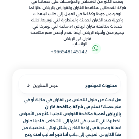
يعتمد الكثير من الأشخاص والمؤسسات على خدماتنا في
شركة القحطاني لمكافحة الفئران والقوارض بالرياض نظرًا لما
نوفره من جودة وكفاءة في العمل، إلى جانب المعدات
وأجهزة صيد الفئران الحديثة والمتطورة التي نوفرها، كذلك
خدمات مكافحة فئران الرياض 24 ساعة التي نوفرها في
جميع مدن وأحياء الرياض، أيضًا نقدم أرخص سعر مكافحة
فئران في الرياض
الواتساب
+966548145142
عرض العناوين
محتويات الموضوع
هل تبحث عن حلول للتخلص من الفئران في منزلك أو في
مقر عملك؟ نعلم في
شركة مكافحة فئران
أهمية مكافحة القوارض لتجنب الكثير من الأمراض
بالرياض
الخطيرة التي تتسبب في نقلها إلى الأشخاص. فلدينا حلول
فعالة ومجربة في إبادة الفئران بشكل نهائي لتخلصيك من
هذا الكابوس المزعج. إلى جانب أننا نتبع أساليب آمنة وغير