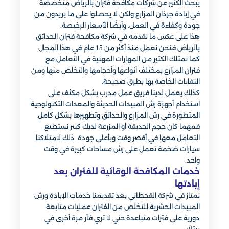
يبحث الكثير عن شركات مكافحة فئران بالرياض متخصصة
في إبادة جرذان المزارع ولكن لا يحصلوا على ما يريدون من
جودة وكفاءة في العمل. وأيضًا الأسعار الرخيصة.
هذا على عكس ما نقدمه في شركة مكافحة فئران الحدائق
بالرياض فنحن نعمل منذ أكثر من 15 عام في هذا المجال.
كما نمتلك الكثير من المهارات المهنية في التعامل مع
فئران المزارع بمختلف أنواعها وأحجامها والتخلص منها ومن
النفايات الخاصة بها بطرق صحيحة.
كذلك يعمل لدينا فريق عمل مدرب بشكل مكثف على
استخدام أجهزة رش المبيدات الحديثة والمعدات التكنولوجية
المتطورة في رش المزارع والحدائق وتطهيرها بشكل كامل.
فمهما كان حجم الحديقة أو المزرعة لديك كبير نستطيع
التعامل معها في أقصر وقت وبأعلى جودة. ذلك لامتلاكنا
سيارات ضخمة تعمل على رش مساحات كبيرة في وقت
واحد.
خدمات المكافحة الوقائية للفئران بعد
إبادتها
نمتاز في شركة القحطاني بعد تقديمنا خدمات الإبادة ورش
المبيدات الحشرية للتخلص من الفئران عمليات متابعة
دورية على فترات متباعدة حتي لا تري فأر مرة أخرى في