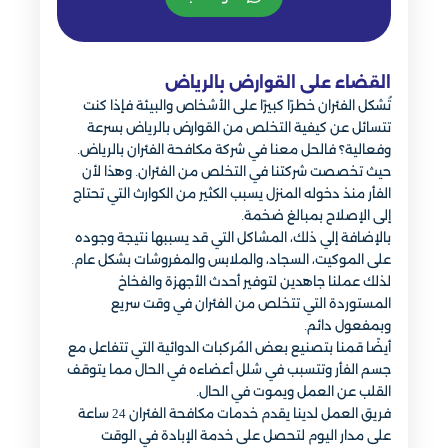
القضاء على القوارض بالرياض
تُشكل الفئران خطرًا كبيرًا على الأشخاص والبيئة فإذا كنت
تتسائل عن كيفية التخلص من القوارض بالرياض بسرعة
وفعالية؟ فالحل معنا في شركة مكافحة الفئران بالرياض.
حيث تخصصت شركتنا في التخلص من الفئران. وهذا لأن
الفأر منذ دخوله المنزل يسبب الكثير من الكوارث التي تحتاج
إلى الإصلاح بمبالغ ضخمة.
بالإضافة إلي ذلك، المشاكل التي قد يسببها نتيجة وجوده
على الموكيت، السجاد، والملابس والمفروشات بشكل عام.
لذلك عملنا جاهدين لتوفير أحدث الأجهزة والفخاخ
المستوردة التي تتخلص من الفئران في وقت سريع
وبمفعول دائم.
أيضًا قمنا بتصنيع بعض المُركبات الدوائية التي تتفاعل مع
جسم الفأر وتتسبب في شلل أعضاءه في الحال مما يتوقف
القلب عن العمل ويموت في الحال.
فريق العمل لدينا يقدم خدمات مكافحة الفئران 24 ساعة
على مدار اليوم لتحصل على خدمة الإبادة في الوقت