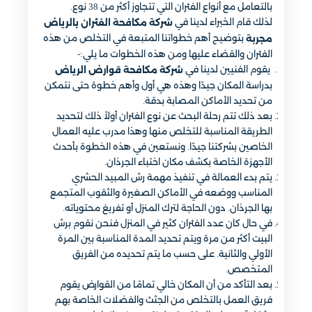
بالتعامل مع أنواع الفئران التي تتجاوز أكثر من 38 نوع.
لذلك قام الخبراء لدينا في
شركة مكافحة الفئران بالرياض
بتوضيح أهم خطواتنا المتبعة في التخلص من هذه
مجربة
الفئران والقضاء عليها ومن هذه الخطوات ما يلي:-
يقوم الفنيين لدينا في
شركة مكافحة قوارض الرياض
بدراسة المكان جيدًا وهذه هي أول وأهم خطوة حتى نتمكن
من تحديد الأماكن المصابة بدقة.
بعد ذلك تتم رحلة البحث عن نوع الفئران أولاً ذلك لتحديد
الطريقة المناسبة للتخلص منها وهذا مدرب عليه العمال
الخاصين بشركتنا جيدًا. ونستعين في هذه الخطوة بأحدث
الأجهزة الخاصة بكشف مكان اختباء الجرذان.
يتم بدء العمالة في تنفيذ مهمة رش المبيد الحشري
المناسب ووضعه في الأماكن الصغيرة والثقوب المتجمع
بها الجرذان. دون الحاجة لترك المنزل أو تفريغ محتوياته.
في حال كان عدد الفئران كثير في المنزل فنحن نقوم برش
البيت أكثر من مرة ويتم تحديد المدة المناسبة بين المرة
الأولي والثانية. على حسب ما يتم تحديده من الفريق
المتخصص.
بعد التأكد من أن المكان خالي تمامًا من القوارض يقوم
فريق العمل بالتخلص من الجثث والفضلات الخاصة بهم