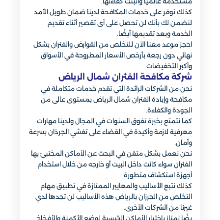
مستخدمة عالميًا وأثبتت كفاءتها.
كذلك نوفر على خدمات المكافحة لدينا ضمان طويل الأمد
لنضمن لك بأنك لن تحصل على أى تقصير أثناء تقديم
الخدمة وبعد تقديمها أيضًا.
احجز موعد معنا الآن للتخلص من القوارض والفئران بشكل
نهائي دون رجعة بأرخص الأسعار المطروحة في الأسواق
وأكبر التخفيضات.
شركة مكافحة الفئران شمال الرياض
نحن من الشركات الرائدة التي تقدم خدمات متكاملة في
مكافحة وإبادة الفئران شمال الرياض بمستوى عالى من
الجودة والكفاءة.
كما نتمتع بخبرة تفوق السنوات في المجال ولدينا مهارات
معرفية لازمة وأكيدة في القضاء على تفشي الجرذان بسرعة
وأمان.
نحن نعمل بشكل متقن في البحث عن الأماكن المختبئ بها
الفئران سواء كانت داخل البيت أو خارجه من خلال استخدام
أجهزة استكشاف متطورة.
كذلك نتبع الأساليب والمعايير الممتازة في تطبيق مهام
التخلص من الجرزان بالرياض هذه الأساليب لن تجدها لدي
غيرنا من الشركات الأخرى.
يضًا نمتاز باختيار الأماكن الرئيسية لوضع الأكمنة والأفخاخ