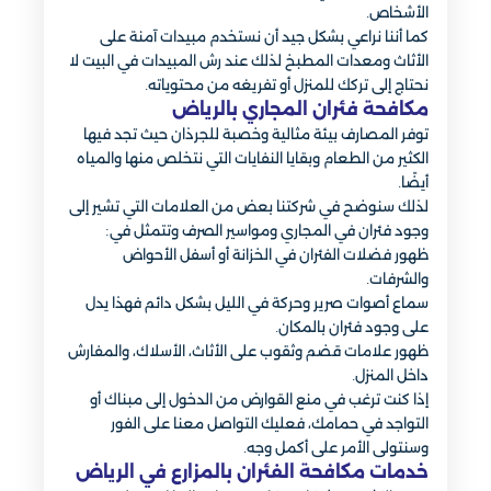
الأشخاص.
كما أننا نراعي بشكل جيد أن نستخدم مبيدات آمنة على
الأثاث ومعدات المطبخ لذلك عند رش المبيدات في البيت لا
نحتاج إلى تركك للمنزل أو تفريغه من محتوياته.
مكافحة فئران المجاري بالرياض
توفر المصارف بيئة مثالية وخصبة للجرذان حيث تجد فيها
الكثير من الطعام وبقايا النفايات التي نتخلص منها والمياه
أيضًا.
لذلك سنوضح في شركتنا بعض من العلامات التي تشير إلى
وجود فئران في المجاري ومواسير الصرف وتتمثل في:
ظهور فضلات الفئران في الخزانة أو أسفل الأحواض
والشرفات.
سماع أصوات صرير وحركة في الليل بشكل دائم فهذا يدل
على وجود فئران بالمكان.
ظهور علامات قضم وثقوب على الأثاث، الأسلاك، والمفارش
داخل المنزل.
إذا كنت ترغب في منع القوارض من الدخول إلى مبناك أو
التواجد في حمامك، فعليك التواصل معنا على الفور
وسنتولى الأمر على أكمل وجه.
خدمات مكافحة الفئران بالمزارع في الرياض