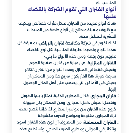
المناسب لك.
أنواع الفئران التي تقوم الشركة بالقضاء
عليها
هناك أنواع عديدة من الفئران، فلكل فأر له خصائص ويتكيف
مع ظروف معينة ويحتاج إلى أنواع خاصة من المبيدات
الحشرية لتتفاعل معه.
لذلك نقوم في
، بمعرفة كل
شركة مكافحة فئران بالرياض
هذه الأنواع وتحديد الطريقة المناسبة لكل نوع للقضاء
عليهم دون رجعة. ومن هذه الأنواع ما يلي:-
هي عبارة عن فئران صغيرة الحجم
الفئران المنزلية:
وتعيش فقط في المنازل وهذه الأنواع من الفئران تتكاثر
بسرعة كبيرة. هذا الفأر يكون سريع جدًا ومن الممكن أن
يعيش في الأماكن التي يصعب على أهل المنزل الوصول
إليها.
فئران المجاري الذكية، تمتاز بزيلها الطويل
فئران المجاري:
وتفضل العيش داخل المجاري. ومن الممكن بكل سهولة
خروج هذه الفئران من مواسير المجاري لذا فإننا ننصح بعدم
ترك المجاري مفتوحة ومواسير الصرف مكشوفة.
من المعروف أن لون هذه الفئران أسود
الفئران المتسلقة:
وتتكاثر في الموانئ ومجاري الصرف الصحي. وتستطيع هذه