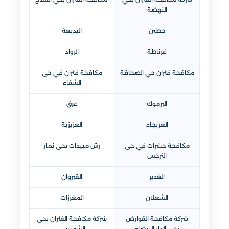
النهضة
حطين
البديعة
غرناطة
الرواد
مكافحة فئران حي الصحافة
مكافحة فئران في حي
الشفاء
اليرموك
عرق
العريجاء
العزيزية
مكافحة حشرات في حي
رش مبيدات بحي نمار
النرجس
الغدير
القيروان
الشعلان
المغرزات
شركة مكافحة القوارض
شركة مكافحة الفئران بحي
بحي الدار البيضاء
الشميسي