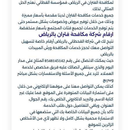
لمكافحة الفئران في الرياض، فمؤسسة القطاني نعتبر الحل
المثالي لذلك.
جميع خدمات مكافحة الفئران لدينا مقدمة بأسعار مميزة
وذلك من خلال توفير عروض وخصومات بشكل مستمر حتى
يتم توفير الخدمات لجميع فئات المجتمع بأسعار منخفضة.
ارقام شركة مكافحة فئران بالرياض
نتيح لك في شركة القحطاني بالرياض أرقام خاصة لتسهيل
التواصل معك لحجز خدمات المكافحة ورش المبيدات
بالرياض.
حيث يمكنك الاتصال على رقم
المتاح على مدار
0548145142
اليوم والذي سيتلقي اتصالك عليه فريق مخصص لخدمة
العملاء. للرد على جميع الأسئلة والاستفسارات بشكل مباشر
وسريع.
كذلك يمكن التواصل معنا على موقعنا الإلكتروني من خلال
ملئ استمارة البيانات المتوفرة على الموقع. فما عليك غير
كتابة الاسم، والبريد الالكتروني الخاص بك، رقم الجوال،
العنوان، وباقي التفاصيل حول طلب الخدمة.
تأكد بأن جميع البيانات الخاصة بك التي ستضعها في
الاستمارة محمية بشكل كامل ولا تظهر لأي من الأشخاص
الزائرين للموقع.