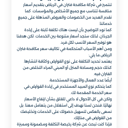
تنتميز في شركة مكافحة فئران في الرياض بتقديم أسعار
منافسة تتناسب مع جميع الأشخاص والمؤسسات. كما
نقدم العديد من الخصومات والعروض المذهلة على جميع
خدماتنا.
كما نود التوضيح بأن ليست هناك تكلفة ثابتة على إبادة
الجرذان، لذلك ستجد أسعار متنوعة بين الخدمات. لكن هدفنا
هو توفير السعر الأنسب لكل فرد.
ومن أهم الأسباب المتحكمة في تكاليف سعر مكافحة فئران
الرياض ما يلي:
يعتمد تحديد التكلفة على نوع القوارض وكثافة انتشارها.
كذلك حجم ومساحة المنزل أو المبني المراد التخلص من
الفئران فيه.
أيضًا عدد العمال والأجهزة المستخدمة.
كما يتحكم نوع المبيد المستخدم في إبادة القوارض في
سعر الخدمة المقدمة لك.
ولكن في كل الأحوال لا داعي للقلق بشأن ارتفاع الأسعار
نهائيًا، فنحن لسنا نهدف إلى استغلال من يتعامل معنا. بل
نسعى بالعكس لتسهيل حصولك على الخدمات وتخليصك
من القوارض في منازلك.
فإذا كنت تبحث عن شركة رخيصة التكلفة ومضمونة ومميزة