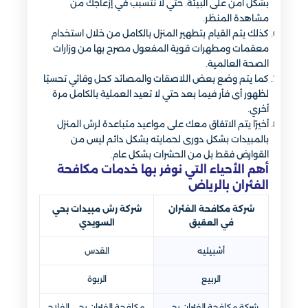
بشكل آمن على البيئة. حتي لا نتسبب في إزعاجك من
مشاهدة المنظر.
كذلك يتم القيام بتطهير المنزل بالكامل من خلال استخدام
معقمات ومطهرات قوية المفعول مصرح بها من وزارات
الصحة العالمية.
كما يتم وضع بعض اللاصقات والمصائد كحل وقائي تحسبًا
لظهور أى فأر فيما بعد حتي لا تعيد العملية بالكامل مرة
أخري.
أخيرًا يتم الاتفاق معك على مواعيد متباعدة لرش المنزل
بالمبيدات بشكل دورى لحمايته بشكل دائم ليس من
القوارض فقط بل من الحشرات بشكل عام.
أهم الأحياء التي نوفر بها خدمات مكافحة
الفئران بالرياض
شركة مكافحة الفئران
شركة رش مبيدات بحي
في العقيق
السويدي
أشبيليه
القدس
الربيع
الربوة
شركة مكافحة الفئران بحي
مكافحة الفئران بحي الفلاح