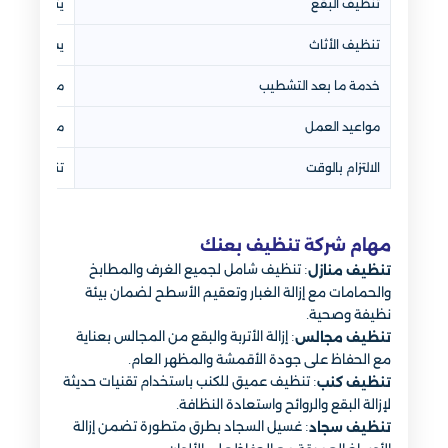
تنظيف البقع
يتم التعامل
تنظيف الأثاث
يشمل الكنب 
خدمة ما بعد التشطيب
متوفرة لإزالة 
مواعيد العمل
مرنة ويتم ت
الالتزام بالوقت
تنفيذ الخدم
مهام شركة تنظيف بعنك
: تنظيف شامل لجميع الغرف والمطابخ
تنظيف منازل
والحمامات مع إزالة الغبار وتعقيم الأسطح لضمان بيئة
نظيفة وصحية.
: إزالة الأتربة والبقع من المجالس بعناية
تنظيف مجالس
مع الحفاظ على جودة الأقمشة والمظهر العام.
: تنظيف عميق للكنب باستخدام تقنيات حديثة
تنظيف كنب
لإزالة البقع والروائح واستعادة النظافة.
: غسيل السجاد بطرق متطورة تضمن إزالة
تنظيف سجاد