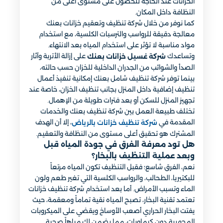
الخزانات عند الحاجة للحصول على مستوى أعلى من
النظافة داخل المكان.
كما نوفر من خلال شركة تنظيف وتعقيم خزانات بعنك
معالجة دقيقة للرواسب والترسبات الكلسية، مع استخدام
مواد مناسبة لا تؤثر على استخدام المياه بعد الانتهاء.
وتساعدك
على إزالة الأتربة وآثار
شركة غسيل خزانات بعنك
الصدأ والشوائب من الجدران الداخلية للخزان حسب حالته،
بينما توفر شركة تنظيف شامل بعنك إمكانية تنفيذ أعمال
تنظيف إضافية داخل المنزل بجانب تنظيف الخزان، خاصة عند
تجهيز المنزل للسكن أو بعد فترات طويلة من الإهمال.
تختلف طبيعة العمل بين شركة تنظيف بعنك والخدمات
المقدمة في
، إلا أن الهدف
شركة تنظيف خزانات بالرياض
المشترك هو تحقيق أعلى مستوى من النظافة والتعقيم.
هل تود معرفة الفرق في جودة المياه قبل
وبعد عملية التنظيف بالبخار؟
نعم، الفرق شاسع؛ فقبل التنظيف تكون المياه مرتعاً
للبكتيريا، الطحالب، والرواسب الكلسية التي تغير طعم ولون
الماء وتسبب الأمراض. أما بعد استخدام شركة تنظيف خزانات
تعتمد تقنية البخار، تصبح المياه نقية تماماً ومعقمة، حيث
يفتت البخار الحراري أصعب الأوساخ ويقضي على الميكروبات
المجهرية دون كيماويات، مما يضمن لك مياهاً صحية