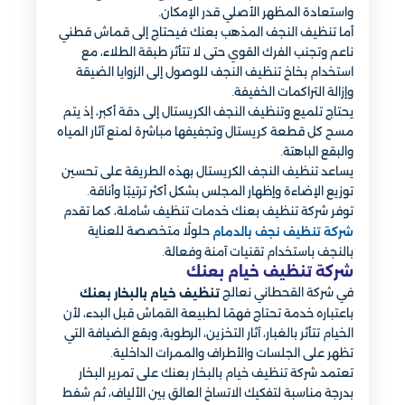
واستعادة المظهر الأصلي قدر الإمكان.
أما تنظيف النجف المذهب بعنك فيحتاج إلى قماش قطني
ناعم وتجنب الفرك القوي حتى لا تتأثر طبقة الطلاء، مع
استخدام بخاخ تنظيف النجف للوصول إلى الزوايا الضيقة
وإزالة التراكمات الخفيفة.
يحتاج تلميع وتنظيف النجف الكريستال إلى دقة أكبر، إذ يتم
مسح كل قطعة كريستال وتجفيفها مباشرة لمنع آثار المياه
والبقع الباهتة.
يساعد تنظيف النجف الكريستال بهذه الطريقة على تحسين
توزيع الإضاءة وإظهار المجلس بشكل أكثر ترتيبًا وأناقة.
توفر شركة تنظيف بعنك خدمات تنظيف شاملة، كما تقدم
حلولًا متخصصة للعناية
شركة تنظيف نجف بالدمام
بالنجف باستخدام تقنيات آمنة وفعالة.
شركة تنظيف خيام بعنك
في شركة القحطاني نعالج
تنظيف خيام بالبخار بعنك
باعتباره خدمة تحتاج فهمًا لطبيعة القماش قبل البدء، لأن
الخيام تتأثر بالغبار، آثار التخزين، الرطوبة، وبقع الضيافة التي
تظهر على الجلسات والأطراف والممرات الداخلية.
تعتمد شركة تنظيف خيام بالبخار بعنك على تمرير البخار
بدرجة مناسبة لتفكيك الاتساخ العالق بين الألياف، ثم شفط