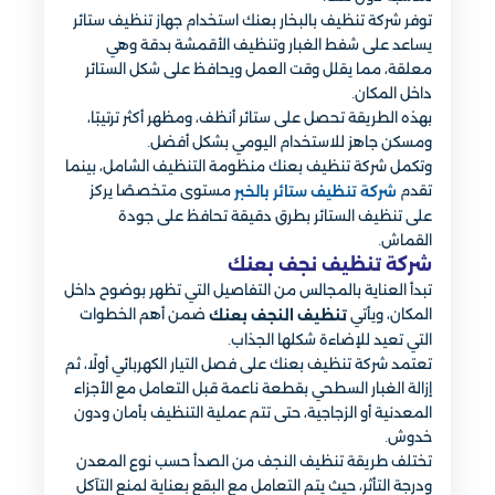
توفر شركة تنظيف بالبخار بعنك استخدام جهاز تنظيف ستائر
يساعد على شفط الغبار وتنظيف الأقمشة بدقة وهي
معلقة، مما يقلل وقت العمل ويحافظ على شكل الستائر
داخل المكان.
بهذه الطريقة تحصل على ستائر أنظف، ومظهر أكثر ترتيبًا،
ومسكن جاهز للاستخدام اليومي بشكل أفضل.
وتكمل شركة تنظيف بعنك منظومة التنظيف الشامل، بينما
تقدم
مستوى متخصصًا يركز
شركة تنظيف ستائر بالخبر
على تنظيف الستائر بطرق دقيقة تحافظ على جودة
القماش.
شركة تنظيف نجف بعنك
تبدأ العناية بالمجالس من التفاصيل التي تظهر بوضوح داخل
المكان، ويأتي
ضمن أهم الخطوات
تنظيف النجف بعنك
التي تعيد للإضاءة شكلها الجذاب.
تعتمد شركة تنظيف بعنك على فصل التيار الكهربائي أولًا، ثم
إزالة الغبار السطحي بقطعة ناعمة قبل التعامل مع الأجزاء
المعدنية أو الزجاجية، حتى تتم عملية التنظيف بأمان ودون
خدوش.
تختلف طريقة تنظيف النجف من الصدأ حسب نوع المعدن
ودرجة التأثر، حيث يتم التعامل مع البقع بعناية لمنع التآكل