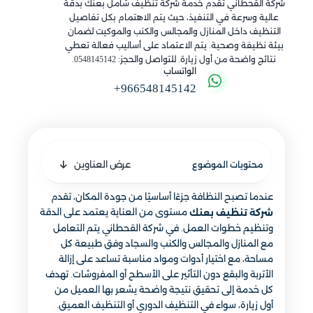
شركة القحطاني تقدم خدمة شركة تنظيف شامل بعنك بدقة
عالية وسرعة في التنفيذ، حيث يتم الاهتمام بكل تفاصيل
التنظيف داخل المنازل والمجالس والكنب والموكيت لضمان
بيئة نظيفة وصحية. يتم الاعتماد على أساليب فعالة تعطي
نتائج واضحة من أول زيارة. للتواصل والحجز: 0548145142.
الواتساب
+966548145142
عرض العناوين
محتويات الموضوع
عندما تصبح النظافة جزءًا أساسيًا من جودة المكان، تقدم
مستوى من العناية يعتمد على الدقة
شركة تنظيف بعنك
وتنظيم خطوات العمل. في شركة القحطاني يتم التعامل
مع المنازل والمجالس والكنب والسجاد وفق طبيعة كل
مساحة، مع اختيار أدوات ومواد مناسبة تساعد على إزالة
الأتربة والبقع دون التأثير على الأسطح أو المفروشات. تهدف
كل خدمة إلى تحقيق نتيجة واضحة يشعر بها العميل من
أول زيارة، سواء في التنظيف الدوري أو التنظيف العميق.