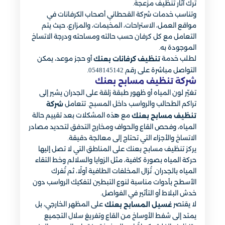
ترك آثار تنظيف مزعجة.
وتناسب خدمات شركة القحطاني أصحاب الكرفانات في
مواقع العمل، الاستراحات، المخيمات، والمزارع، حيث يتم
التعامل مع كل كرفان حسب حالته ومساحته ودرجة الاتساخ
الموجودة به.
لطلب خدمة
أو حجز موعد، يمكن
تنظيف كرفانات بعنك
التواصل مباشرة على رقم 0548145142.
شركة تنظيف مسابح بعنك
تغيّر لون المياه أو ظهور طبقة زلقة على الجدران يشير إلى
تراكم الطحالب والرواسب داخل المسبح. تتعامل
شركة
مع هذه المشكلات بعد تقييم حالة
تنظيف مسابح بعنك
المياه، وفحص القاع والحواف ومخارج التدفق لتحديد مصادر
الاتساخ والأجزاء التي تحتاج إلى معالجة دقيقة.
يركز تنظيف مسابح بعنك على المناطق التي لا تصل إليها
حركة المياه بصورة كافية، مثل الزوايا والسلالم وخط التقاء
المياه بالجدران. تُزال المخلفات الطافية أولًا، ثم تُفرك
الأسطح بأدوات مناسبة لنوع التبطين لتفكيك الرواسب دون
خدش البلاط أو التأثير في الفواصل.
لا يقتصر
على المظهر الخارجي، بل
غسيل المسابح بعنك
يمتد إلى شفط الأوساخ من القاع وتفريغ سلال التجميع