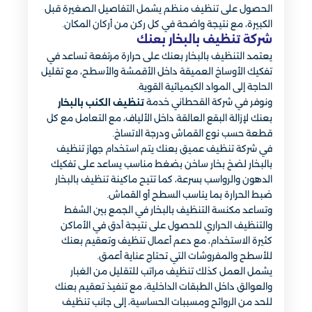
الحصول على تنظيف منظم يشمل التفاصيل الصغيرة قبل
الكبيرة، مع نتيجة واضحة في كل ركن من أركان المكان.
شركة تنظيف بالبخار بعنك​
يعتمد التنظيف بالبخار بعنك على حرارة مرتفعة تساعد في
تفكيك الأوساخ العميقة داخل الأقمشة والأسطح، مع تقليل
الحاجة إلى المواد الكيميائية القوية.
ونوفر في شركة القحطاني خدمة
تنظيف الكنب بالبخار
بعنك لإزالة البقع العالقة داخل الألياف، مع التعامل مع كل
قطعة حسب نوع القماش ودرجة الاتساخ.
في شركة تنظيف عميق بعنك يتم استخدام جهاز تنظيف
بالبخار لضخ بخار ساخن بضغط مناسب يساعد على تفكيك
الدهون والرواسب بسرعة، كما تتيح ماكينة تنظيف بالبخار
ضبط الحرارة بما يناسب السطح أو القماش.
وتساعد مكنسة التنظيف بالبخار في الجمع بين الشفط
والتنظيف الحراري للحصول على نتيجة أدق في الأماكن
كثيرة الاستخدام، مع دعم أعمال تنظيف وتعقيم بعنك
للأسطح والمفروشات التي تحتاج عناية أعمق.
يشمل العمل كذلك تنظيف مراتب للتقليل من الغبار
والعوالق داخل الطبقات الداخلية، مع تنفيذ تعقيم بعنك
للحد من الروائح ومسببات الحساسية، إلى جانب تنظيف