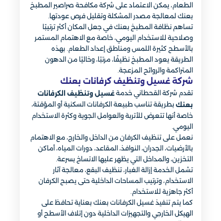
الطعام، يمكن الاعتماد على شركة مكافحة صراصير المطبخ
بعنك لمعالجة مصدر المشكلة وتقليل فرص عودتها.
تساهم نظافة المطبخ بعنك في جعل المكان أكثر ترتيبًا
وصلاحية للاستخدام اليومي، خاصة مع الاهتمام المستمر
بالأسطح كثيرة اللمس ومناطق إعداد الطعام. بهذه
الطريقة يعود المطبخ نظيفًا، مرتبًا، وخاليًا من الدهون
المتراكمة والروائح المزعجة.
شركة غسيل وتنظيف كرفانات بعنك
تقدم شركة القحطاني خدمة
غسيل وتنظيف الكرفانات
بطريقة تناسب طبيعة الكرفانات السكنية أو المؤقتة،
بعنك
خاصة أنها تتعرض للأتربة والعوامل الجوية وكثرة الاستخدام
اليومي.
نعمل على تنظيف الكرفان من الداخل والخارج، مع الاهتمام
بالأرضيات، الجدران، النوافذ، المقاعد، دورات المياه، أماكن
التخزين، والمداخل التي يظهر عليها الاتساخ بسرعة.
تشمل الخدمة إزالة الغبار، تنظيف البقع، معالجة آثار
الاستخدام، وترتيب المساحات الداخلية حتى يصبح الكرفان
أكثر جاهزية للاستخدام.
كما يتم تنفيذ غسيل الكرفانات بعنك بعناية تحافظ على
الهيكل الخارجي والتجهيزات الداخلية دون إتلاف الأسطح أو