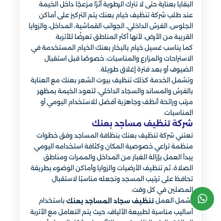
البقايا بعناية حتى لا تترك الرطوبة أثرًا مزعجًا داخل الخيمة.
عند طلب شركة تنظيف خيام بعنك يتم التركيز على أماكن
الجلوس، الفرش الداخلي، الجوانب القماشية، المداخل، والزوايا
القريبة من الأرض، لأنها أكثر المناطق تعرضًا للأتربة.
كما يناسب غسيل خيام بالبخار بعنك الخيام المستخدمة في
الاستراحات والمزارع والمناسبات، خصوصًا قبل استقبال
الضيوف أو بعد فترة إغلاق طويلة.
وتشمل الخدمة كذلك تنظيف بيوت الشعر بعنك مع العناية
بالفرش والمساند والسجاد الداخلي، لتعود الخيمة بمظهر
مرتب ورائحة أنظف وجاهزية أفضل للاستخدام اليومي أو
المناسبات.
شركة تنظيف مساجد بعنك
تعتني شركة تنظيف بعنك بنظافة المساجد وفق خطوات
منظمة تراعي خصوصية المكان وكثافة استخدامه اليومي.
يبدأ العمل بإزالة الغبار من المداخل والممرات ومناطق
الصلاة، ثم تنظيف الأرضيات والزوايا وأماكن الوضوء بطريقة
تحافظ على ترتيب المسجد وتجعله مناسبًا لاستقبال
المصلين في كل وقت.
يشمل العمل
باستخدام
تنظيف سجاد المساجد بعنك
أساليب مناسبة لطبيعة الألياف، حيث يتم التعامل مع الأتربة