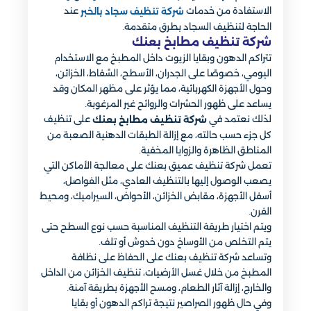
الاستفادة من خدمات
عند
شركة تنظيف سجاد بالخبر
الحاجة لتنظيف السجاد بطرق متقدمة.
شركة تنظيف مطابخ بعنك
تتراكم الدهون وبقايا الزيوت داخل المطبخ مع الاستخدام
اليومي، خصوصًا على الجدران، الأسطح، الشفاط، الخزائن،
وحول الأجهزة الكهربائية، مما يؤثر على مظهر المكان وقد
يساعد على ظهور الحشرات والروائح غير المرغوبة.
لذلك نعتمد في
على تنظيف
شركة تنظيف مطابخ بعنك
كل جزء حسب حالته، مع إزالة الطبقات الدهنية الصعبة من
المناطق الظاهرة والزوايا المخفية.
تعمل شركة تنظيف عميق بعنك على معالجة الأماكن التي
يصعب الوصول إليها بالتنظيف العادي، مثل الفواصل،
أسفل الأجهزة، مقابض الخزائن، الأحواض، السيراميك، ومحيط
الفرن.
ويتم اختيار طريقة التنظيف المناسبة حسب نوع السطح حتى
يتم التخلص من الأوساخ دون خدوش أو تلف.
وتساعد شركة تنظيف بعنك على الحفاظ على نظافة
المطبخ من خلال غسل الأرضيات، تنظيف الخزائن من الداخل
والخارج، إزالة آثار الطعام، ومسح الأجهزة بطريقة آمنة.
وفي حال ظهور الصراصير نتيجة تراكم الدهون أو بقايا