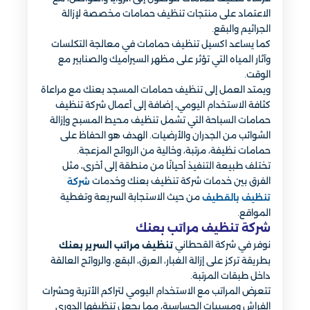
الاعتماد على منتجات تنظيف حمامات مخصصة لإزالة
الجراثيم والبقع.
كما يساعد اكسيل تنظيف حمامات في معالجة التكلسات
وآثار المياه التي تؤثر على مظهر السيراميك والصنابير مع
الوقت.
ويمتد العمل إلى تنظيف حمامات المسجد بعنك مع مراعاة
كثافة الاستخدام اليومي، إضافة إلى أعمال شركة تنظيف
حمامات السباحة التي تشمل تنظيف محيط المسبح وإزالة
الشوائب من الجدران والأرضيات. الهدف هو الحفاظ على
حمامات نظيفة، مرتبة، وخالية من الروائح المزعجة.
تختلف طبيعة التنفيذ أحيانًا من منطقة إلى أخرى، مثل
الفرق بين خدمات شركة تنظيف بعنك وخدمات
شركة
من حيث الاستجابة السريعة وتغطية
تنظيف بالقطيف
المواقع.
شركة تنظيف مراتب بعنك
نوفر في شركة القحطاني
تنظيف مراتب السرير بعنك
بطريقة تركز على إزالة الغبار، العرق، البقع، والروائح العالقة
داخل طبقات المرتبة.
تتعرض المراتب مع الاستخدام اليومي لتراكم الأتربة وحشرات
الفراش ومسببات الحساسية، مما يجعل تنظيفها الدوري