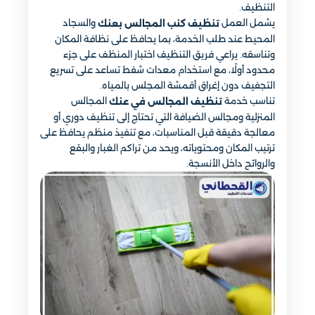
التنظيف.
يشمل العمل
والسجاد
تنظيف كنب المجالس بعنك
المحيط عند طلب الخدمة، بما يحافظ على نظافة المكان
وتناسقه. يراعي فريق التنظيف اختبار المنظف على جزء
محدود أولًا، مع استخدام معدات شفط تساعد على تسريع
التجفيف دون إغراق أقمشة المجلس بالمياه.
تناسب خدمة
المجالس
تنظيف المجالس في عنك
المنزلية ومجالس الضيافة التي تحتاج إلى تنظيف دوري أو
معالجة دقيقة قبل المناسبات، مع تنفيذ منظم يحافظ على
ترتيب المكان ومحتوياته، ويحد من تراكم الغبار والبقع
والروائح داخل الأنسجة.