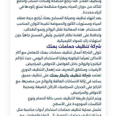
وتنظيف الفلاتر. كما تُراجع المضخة وفتحات السحب والدفع
للتأكد من دوران المياه بصورة منتظمة تمنع ركودها في
أجزاء محددة.
بعد انتهاء تنظيف وصيانة المسابح بعنك تُراجع درجة صفاء
المياه ومستويات الكلور والحموضة لضبط التوازن المناسب
للاستخدام. هذه المعالجة تقلل الروائح ونمو الطحالب،
وتحافظ على كفاءة نظام الترشيح، وتُبقي المسبح جاهزًا دون
استهلاك زائد للمواد الكيميائية.
شركة تنظيف حمامات بعنك
تتولى الشركة أعمال تنظيف حمامات بعنك للتعامل مع أكثر
الأماكن تعرضًا للرطوبة وبقايا الاستخدام اليومي، حيث تتراكم
البكتيريا والروائح داخل الفواصل، الأحواض، المراحيض،
الأرضيات، ومناطق التصريف عند إهمال التنظيف الدوري.
تعتمد
على تنظيف عميق
شركة تنظيف بالبخار بعنك
يساعد في إزالة الاتساخات العالقة والروائح من مصدرها، مع
التركيز على الجدران، السيراميك، الأركان الضيقة، ومحيط
الأحواض والمراحيض.
ويتم اختيار طريقة التنظيف حسب حالة الحمام ونوع
التكلسات الموجودة على الأسطح.
تشمل عملية تنظيف حمامات استخدام أدوات مناسبة مثل
فرشاة تنظيف حمامات للوصول إلى الزوايا والفواصل، مع