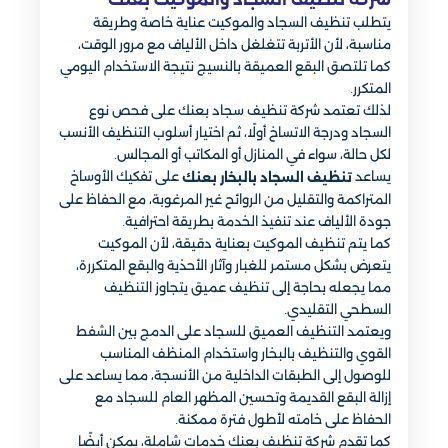
يتطلب تنظيف السجاد والموكيت عناية خاصة وطريقة
مناسبة، لأن الأتربة تتغلغل داخل الألياف مع مرور الوقت،
كما تلتصق البقع العميقة بالنسيج نتيجة الاستخدام اليومي
المتكرر.
لذلك تعتمد شركة تنظيف سجاد بعنك على فحص نوع
السجاد ودرجة الاتساخ أولًا، ثم اختيار أسلوب التنظيف الأنسب
لكل حالة، سواء في المنازل أو المكاتب أو المجالس.
يساعد
على تفكيك الأوساخ
تنظيف السجاد بالبخار بعنك
المتراكمة والتقليل من الروائح غير المرغوبة، مع الحفاظ على
جودة الألياف عند تنفيذ الخدمة بطريقة احترافية.
كما يتم تنظيف الموكيت بعناية دقيقة، لأن الموكيت
يتعرض بشكل مستمر للغبار وآثار الأحذية والبقع المتكررة،
مما يجعله بحاجة إلى تنظيف عميق يتجاوز التنظيف
السطحي التقليدي.
ويعتمد التنظيف العميق للسجاد على الدمج بين الشفط
القوي والتنظيف بالبخار واستخدام المنظف المناسب
للوصول إلى الطبقات الداخلية من الأنسجة، مما يساعد على
إزالة البقع القديمة وتحسين المظهر العام للسجاد مع
الحفاظ على خامته لأطول فترة ممكنة.
كما تقدم شركة تنظيف بعنك خدمات شاملة، يمكن أيضًا