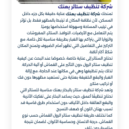
شركة تنظيف ستائر بعنك
تمنحك
عناية دقيقة بكل جزء داخل
شركة تنظيف بعنك
المسكن، لأن نظافة المكان لا ترتبط بالمظهر فقط، بل تؤثر
في ترتيب المساحة وسهولة استخدامها يوميًا.
يتم التعامل مع الأرضيات، النوافذ، الستائر، المفروشات
والزوايا التي يتراكم بها الغبار بطريقة مناسبة لكل خامة، مع
التركيز على التفاصيل التي تظهر أمام الضيوف وتمنح المكان
شكلاً أكثر أناقة.
تحتاج الستائر إلى عناية خاصة، خصوصًا عند البحث عن كيفية
تنظيف ستائر الرول دون التأثير على القماش أو آلية الحركة.
لذلك يتم تنظيفها وهي في مكانها عند الحاجة، مع إزالة
الغبار والبقع الخفيفة بعناية حتى تستعيد مظهرها دون فك
أو تركيب متكرر.
وتعد شركة تنظيف ستائر بالبخار بعنك مناسبة للستائر التي
تحتاج تنظيفًا أعمق، حيث يساعد البخار على تفكيك الأتربة
والبقع العالقة داخل الألياف دون استخدام طرق قاسية قد
تسبب بهتان اللون أو ضعف النسيج.
كما تختلف طريقة تنظيف ستائر الرول القماش حسب نوع
القماش، درجة الاتساخ، وحساسية الألوان، لضمان نتيجة
مناسبة دون تلف.