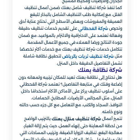
الجدران والأرضيات ومحيط المسبح.
كما تنفذ شركة تنظيف شامل بعنك ضمن أعمال تنظيف
الفلل، مع إمكانية طلب التنظيف الشامل بالبخار للبقع
العميقة والمفروشات وبعض الأسطح التي تحتاج عناية أدق.
وتحرص
على تقديم خدمات تنظيف دقيقة
شركة القحطاني
وفعالة تعتمد على الاحترافية والالتزام بالمواعيد، مع ضمان
جودة النتائج ورضا العملاء في جميع الأعمال المقدمة.
تتكامل خدمات شركة تنظيف بعنك مع خدمات أكثر تخصصًا
مثل
لتحقيق نظافة شاملة
شركة تنظيف ثريات بالرياض
تشمل التفاصيل الدقيقة داخل المنزل.
شركة نظافة بعنك
هل تحتاج إلى نظافة بعنك تعيد للمكان ترتيبه ولمعانه دون
إضاعة وقتك في متابعة التفاصيل؟ تعتمد شركة القحطاني
على أسلوب تنظيف يركز على الأماكن الأكثر استخدامًا داخل
المنزل، مثل المجالس، الأرضيات، المطابخ، الحمامات،
النوافذ، السجاد والكنب، مع التعامل مع كل جزء حسب حالته
ونوع خامته.
تتميز أعمال
بالترتيب الواضح
شركة تنظيف منازل بعنك
من لحظة المعاينة حتى إنهاء العمل، حيث يتم إزالة الغبار،
معالجة البقع، تنظيف الزوايا الضيقة، وترتيب المساحات التي
تؤثر مباشرة على شكل المكان أمام الضيوف وأفراد الأسرة.