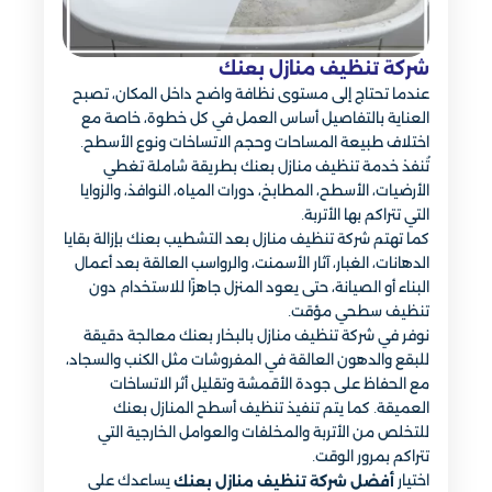
شركة تنظيف منازل بعنك
عندما تحتاج إلى مستوى نظافة واضح داخل المكان، تصبح
العناية بالتفاصيل أساس العمل في كل خطوة، خاصة مع
اختلاف طبيعة المساحات وحجم الاتساخات ونوع الأسطح.
تُنفذ خدمة تنظيف منازل بعنك بطريقة شاملة تغطي
الأرضيات، الأسطح، المطابخ، دورات المياه، النوافذ، والزوايا
التي تتراكم بها الأتربة.
كما تهتم شركة تنظيف منازل بعد التشطيب بعنك بإزالة بقايا
الدهانات، الغبار، آثار الأسمنت، والرواسب العالقة بعد أعمال
البناء أو الصيانة، حتى يعود المنزل جاهزًا للاستخدام دون
تنظيف سطحي مؤقت.
نوفر في شركة تنظيف منازل بالبخار بعنك معالجة دقيقة
للبقع والدهون العالقة في المفروشات مثل الكنب والسجاد،
مع الحفاظ على جودة الأقمشة وتقليل أثر الاتساخات
العميقة. كما يتم تنفيذ تنظيف أسطح المنازل بعنك
للتخلص من الأتربة والمخلفات والعوامل الخارجية التي
تتراكم بمرور الوقت.
اختيار
يساعدك على
أفضل شركة تنظيف منازل بعنك