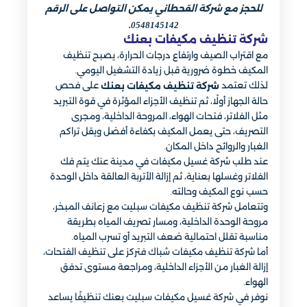
للحجز مع شركة القحطاني يمكن التواصل على الرقم
0548145142.
شركة تنظيف مكيفات بعنك
مع اقتراب الصيف وارتفاع درجات الحرارة، يصبح تنظيف
المكيف خطوة ضرورية قبل زيادة التشغيل اليومي.
لذلك تعتمد
على فحص
شركة تنظيف مكيفات بعنك
حالة الجهاز أولًا، ثم تنظيف الأجزاء المؤثرة في قوة التبريد
مثل الفلاتر، فتحات الهواء، المروحة الداخلية، ومجرى
التصريف، حتى يعمل المكيف بكفاءة أفضل ويقل تراكم
الغبار والروائح داخل المكان.
عند طلب شركة غسيل مكيفات في مدينة عنك يتم فك
الفلاتر وغسلها بعناية، ثم إزالة الأتربة العالقة داخل الوحدة
حسب نوع المكيف وحالته.
وتتعامل شركة تنظيف مكيفات سبليت مع زعانف المبخر،
مروحة الوحدة الداخلية، ومسار تصريف المياه بطريقة
مناسبة تقلل احتمالية ضعف التبريد أو تسرب المياه.
أما شركة تنظيف مكيفات شباك فتركز على تنظيف الفتحات،
إزالة الغبار من الأجزاء الداخلية، ومراجعة مستوى تدفق
الهواء.
نوفر في شركة غسيل مكيفات سبليت بعنك تنظيفًا يساعد