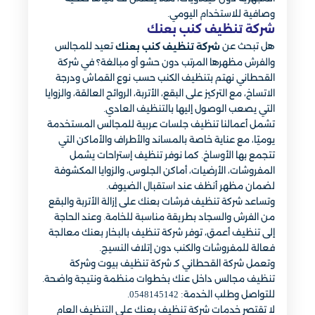
وصافية للاستخدام اليومي.
شركة تنظيف كنب بعنك
هل تبحث عن
تعيد للمجالس
شركة تنظيف كنب بعنك
والفرش مظهرها المرتب دون حشو أو مبالغة؟ في شركة
القحطاني نهتم بتنظيف الكنب حسب نوع القماش ودرجة
الاتساخ، مع التركيز على البقع، الأتربة، الروائح العالقة، والزوايا
التي يصعب الوصول إليها بالتنظيف العادي.
تشمل أعمالنا تنظيف جلسات عربية للمجالس المستخدمة
يوميًا، مع عناية خاصة بالمساند والأطراف والأماكن التي
تتجمع بها الأوساخ. كما نوفر تنظيف إستراحات يشمل
المفروشات، الأرضيات، أماكن الجلوس، والزوايا المكشوفة
لضمان مظهر أنظف عند استقبال الضيوف.
وتساعد شركة تنظيف فرشات بعنك على إزالة الأتربة والبقع
من الفرش والسجاد بطريقة مناسبة للخامة. وعند الحاجة
إلى تنظيف أعمق، توفر شركة تنظيف بالبخار بعنك معالجة
فعالة للمفروشات والكنب دون إتلاف النسيج.
وتعمل شركة القحطاني كـ شركة تنظيف بيوت وشركة
تنظيف مجالس داخل عنك بخطوات منظمة ونتيجة واضحة.
للتواصل وطلب الخدمة: 0548145142.
لا تقتصر خدمات شركة تنظيف بعنك على التنظيف العام