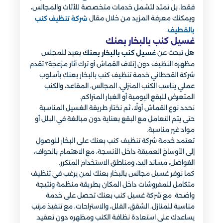
فقط، بل تمتد لتشمل خدمات متخصصة للأثاث والمجالس،
ويمكنك معرفة المزيد من خلال مقال
شركة تنظيف كنب
.
بالقطيف
غسيل كنب بالبخار بعنك
هل تبحث عن
يعيد للمجلس
غسيل كنب بالبخار بعنك
مظهره النظيف دون إتلاف القماش أو ترك آثار مزعجة؟ تقدم
شركة القحطاني خدمة تنظيف كنب بالبخار بعنك بأسلوب
عملي يناسب الكنب المنزلي، المجالس، المقاعد، والكنب
المتعرض للبقع اليومية أو الغبار المتراكم.
نحدد نوع القماش أولًا، ثم نختار طريقة الغسيل المناسبة
حتى يتم التعامل مع البقع بعناية دون مبالغة في البلل أو
مواد غير مناسبة.
تعتمد خدمة شركة تنظيف كنب بعنك على البخار للوصول
إلى الأوساخ العميقة داخل الأنسجة، مع الاهتمام بالحواف،
الفواصل، مساند اليد، ومناطق الاستخدام المتكرر.
كما نوفر غسيل مجالس بالبخار بعنك لمن يرغب في تنظيف
متكامل للمفروشات داخل المكان بطريقة منظمة ونتيجة
واضحة. مع شركة غسيل كنب بعنك تحصل على خدمة
مناسبة للمنازل، الشقق، الفلل، والاستراحات، مع تنفيذ مرتب
يساعدك على استعادة نظافة الكنب ومظهره دون تعقيد.