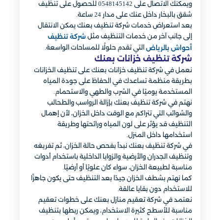
ويمكنك الاتصال على 0548145142 للحصول على تنظيف
شقق بالبخار داخل عنك على مدار 24 ساعة.
بعد استعراض خدمات شركة تنظيف بعنك يمكن الانتقال
إلى جانب آخر من خدمات التنظيف مثل
شركة تنظيف
التي تقدم حلولًا للمساحات الواسعة.
أحواش بالرياض
شركة تنظيف خزانات بعنك​
نعمل في شركة تنظيف خزانات بعنك على تنظيف الخزانات
بطريقة منظمة تساعدك في الحفاظ على جودة المياه
المستخدمة يوميًا في الشرب والطهي والاستحمام.
نهتم في شركة تنظيف بعنك بإزالة الرواسب والطحالب
والشوائب التي تتراكم مع الوقت داخل الخزان، لأن إهمال
التنظيف قد يؤثر على لون المياه ورائحتها وطريقة
استخدامها داخل المنزل.
في شركة تنظيف بعنك نبدأ بفحص حالة الخزان، ثم تفريغه
وتنظيف الجدران والأرضية والزوايا الداخلية باستخدام أدوات
مناسبة لطبيعة الخزان، سواء كان علويًا أو أرضيًا.
كما نهتم بشطف الخزان جيدًا بعد التنظيف حتى يكون جاهزًا
للاستخدام دون بقايا عالقة.
نعتمد في شركة تعقيم منازل بعنك على خطوات تعقيم
مناسبة للأسطح كثيرة الاستخدام، ويمكن ربطها بتنظيف