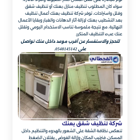
سواء كان المطلوب تنظيف منازل بعنك أو تنظيف شقق
وفلل واستراحات، توفر شركة تنظيف بعنك أعمال تنظيف
بعد التشطيب بعنك لإزالة آثار الدهانات والغبار وبقايا الأعمال
النهائية، مع نتيجة ملموسة تناسب الاستخدام اليومي وتقلل
عنك عبء التنظيف المتكرر.
للحجز والاستفسار عن أقرب موعد داخل عنك تواصل
على 0548145142.
شركة تنظيف شقق بعنك
تنعكس نظافة الشقة على الشعور بالهدوء والتنظيم داخل
المسكن، فترتيب المكان وإزالة الفوضى يقللان الضغط