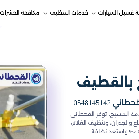
 غسيل السيارات
خدمات التنظيف
مكافحة الحشرات
بالقطيف
054814514
امة المسبح. توفر القحطاني
والجدران، وتنظيف الفلاتر،
وتعقيم المياه وضبط توازنها. احصل الآن على خصم 20% واستعد نظافة