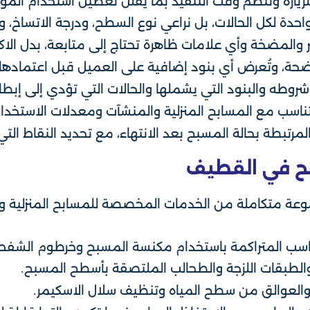
لزيارة وننظم وقت التنفيذ بما يقلل تعطيل استخدام المو
احدة لكل الحالات، بل نراعي نوع السطح، ودرجة الاتساخ، و
تر والمضخة وأي علامات ظاهرة تحتاج إلى متابعة، بدل الاكت
ضحة، وتُعرض أي بنود إضافية على العميل قبل اعتمادها.
وطه والبنود التي يشملها والحالات التي تؤدي إلى إبطال
 يتناسب مع المسابح المنزلية والمنشآت ومعدلات الاستخدا
رتبطة بحالة المسبح بعد الانتهاء، مع تحديد النقاط التي
ح في القطيف
ة متكاملة من الخدمات المخصصة للمسابح المنزلية والت
لرواسب المتراكمة باستخدام مكنسة المسبح وخرطوم الشفط
ع والطبقات اللزجة والطحالب الملتصقة بأسطح المسبح.
 والعوالق من سطح المياه وتنظيف سلال الاسكيمر.