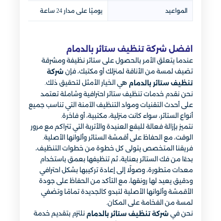
المواعيد
يوميًا على مدار 24 ساعة
افضل شركة تنظيف ستائر بالدمام
عندما يتعلق الأمر بالحصول على ستائر نظيفة ومشرقة
تضيف لمسة من الأناقة لمنزلك أو مكتبك، فإن
شركة
هي الخيار الأمثل لتحقيق ذلك.
تنظيف ستائر بالدمام
نحن نقدم خدمات تنظيف ستائر احترافية وشاملة تعتمد
على أحدث التقنيات ومواد التنظيف الآمنة التي تناسب جميع
أنواع الستائر، سواء كانت منزلية، مكتبية، أو فاخرة.
نتميز بإزالة فعالة للبقع العنيدة والأتربة التي تتراكم مع مرور
الوقت، مع الحفاظ على أقمشة الستائر وألوانها الأصلية.
فريقنا المتخصص يتولى كل خطوة من خطوات التنظيف،
بدءًا من فك الستائر بعناية، ثم تنظيفها بعمق باستخدام
معدات متطورة، وصولًا إلى إعادة تركيبها بشكل احترافي
ودقيق يعيد لها رونقها، مع التأكد من الحفاظ على جودة
الأقمشة وألوانها الأصلية لتبدو كالجديدة تمامًا وتضفي
لمسة من الفخامة على المكان.
نحن في
نلتزم بتقديم خدمة
شركة تنظيف ستائر بالدمام