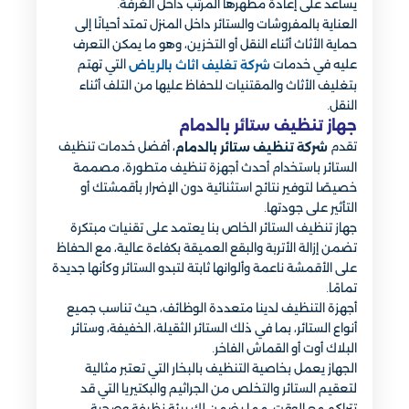
يساعد على إعادة مظهرها المرتب داخل الغرفة.
العناية بالمفروشات والستائر داخل المنزل تمتد أحيانًا إلى
حماية الأثاث أثناء النقل أو التخزين، وهو ما يمكن التعرف
عليه في خدمات
التي تهتم
شركة تغليف اثاث بالرياض
بتغليف الأثاث والمقتنيات للحفاظ عليها من التلف أثناء
النقل.
جهاز تنظيف ستائر​ بالدمام
تقدم
، أفضل خدمات تنظيف
شركة تنظيف ستائر بالدمام
الستائر باستخدام أحدث أجهزة تنظيف متطورة، مصممة
خصيصًا لتوفير نتائج استثنائية دون الإضرار بأقمشتك أو
التأثير على جودتها.
جهاز تنظيف الستائر الخاص بنا يعتمد على تقنيات مبتكرة
تضمن إزالة الأتربة والبقع العميقة بكفاءة عالية، مع الحفاظ
على الأقمشة ناعمة وألوانها ثابتة لتبدو الستائر وكأنها جديدة
تمامًا.
أجهزة التنظيف لدينا متعددة الوظائف، حيث تناسب جميع
أنواع الستائر، بما في ذلك الستائر الثقيلة، الخفيفة، وستائر
البلاك أوت أو القماش الفاخر.
الجهاز يعمل بخاصية التنظيف بالبخار التي تعتبر مثالية
لتعقيم الستائر والتخلص من الجراثيم والبكتيريا التي قد
تتراكم مع الوقت، مما يضمن لك بيئة نظيفة وصحية.