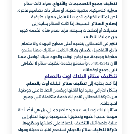
: سواء كانت ستائر
تنظيف جميع التصميمات والأنواع
منزلية كلاسيكية، مكتبية حديثة، أو ستائر ذات تصاميم فاخرة،
نحن نمتلك الخبرة والأدوات للتعامل معها باحترافية.
: إذا كانت الستائر بحاجة إلى
إصلاح الستائر البسيط
تعديلات أو إصلاحات بسيطة، فإننا نقدم هذه الخدمة كجزء
من عملية التنظيف.
نلتزم في القحطاني بتقديم أعلى معايير الجودة والاهتمام
بأدق التفاصيل لضمان رضاك الكامل. ستائرك معنا ستبدو
مشرقة وجديدة، مع توفير الوقت والجهد عليك. تواصل معنا
الآن 0548145142 واستمتع بخدمة تنظيف ستائر لا تضاهى
تلبي جميع توقعاتك.
تنظيف ستائر البلاك اوت​ بالدمام
إذا كنت بحاجة إلى
،
تنظيف ستائر البلاك أوت بالدمام
بشكل احترافي يعيد لها أناقتها ويضمن الحفاظ على جودتها،
فإن شركة القحطاني تقدم لك خدمة متكاملة تلبي جميع
احتياجاتك.
ستائر البلاك أوت ليست مجرد عنصر جمالي، بل هي أيضًا أداة
مهمة لحجب الضوء وتحقيق الخصوصية، ولهذا تحتاج إلى
عناية خاصة أثناء التنظيف للحفاظ على كفاءتها ومظهرها.
تستخدم تقنيات حديثة ومواد
شركة تنظيف ستائر بالدمام