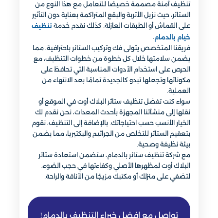
تنظيف آمنة مصممة خصيصًا للتعامل مع هذا النوع من
الستائر، حيث نزيل الأتربة والبقع المتراكمة بعناية دون التأثير
على القماش أو الطبقات العازلة. كذلك نقدم خدمة
تنظيف
.
خيام​ بالدمام
فريقنا المتخصص يتولى فك وتركيب الستائر باحترافية، مما
يضمن سلامتها خلال كل خطوة من خطوات التنظيف، مع
الحرص على استخدام الأدوات المناسبة التي تحافظ على
مكوناتها وتجعلها تبدو كالجديدة تمامًا بعد الانتهاء من
العملية.
سواء كنت تفضل تنظيف ستائر البلاك أوت في الموقع أو
نقلها إلى منشآتنا المجهزة بأحدث المعدات، نحن نقدم لك
الخيار الأنسب حسب احتياجاتك. بالإضافة إلى التنظيف، نقوم
بتعقيم الستائر للتخلص من الجراثيم والبكتيريا، مما يضمن
بيئة نظيفة وصحية.
مع شركة تنظيف ستائر بالدمام، ستضمن استعادة ستائر
البلاك أوت لمظهرها الأصلي وكفاءتها في حجب الضوء،
لتضفي على منزلك أو مكتبك مزيجًا من الأناقة والراحة.
تواصل مع افضل خبراء التنظيف بالدمام!