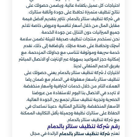
احتياجات كل عميل بكفاءة عالية، ويضمن حصولك على
نتائج تنظيف متميزة تحافظ على جودة وأناقة ستائرك.
في شركة تنظيف ستائر بالدمام، نلتزم بتقديم أفضل قيمة
مقابل المال من خلال أسعار تنافسية وعروض خاصة تلائم
جميع الميزانيات دون التنازل عن جودة الخدمة.
نحن نستخدم منتجات تنظيف صديقة للبيئة تضمن سلامة
أسرتك وتحافظ على صحة منزلك. بالإضافة إلى ذلك، نقدم
خدمة سريعة وموثوقة تتناسب مع جداولك المزدحمة، مع
إمكانية حجز المواعيد بسهولة عبر الإنترنت أو الاتصال المباشر
بفريق الدعم المتفاني لدينا.
اختياركِ لـ شركة تنظيف ستائر بالدمام يعني حصولك على
تنظيف ستائر بأسعار معقولة في الدمام مع ضمان رضا
العملاء التام من خلال خدمات احترافية وأسعار منخفضة.
لا تتردد في الاتصال بنا اليوم للاستفادة من عروضنا
الحصرية وتجربة تنظيف ستائر تجمع بين الجودة العالية،
الأسعار المنخفضة، والنتائج المثالية. دعينا نساعدكِ في
الحفاظ على ستائركِ نظيفة وجميلة بأقل التكاليف الممكنة
مع شركة تنظيف ستائر بالدمام.
رقم شركة تنظيف ستائر بالدمام
تعتبر
الرائدة في مجال
شركة تنظيف ستائر بالدمام