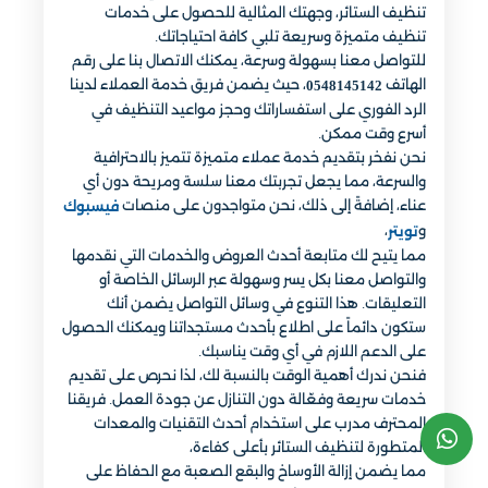
تنظيف الستائر، وجهتك المثالية للحصول على خدمات
تنظيف متميزة وسريعة تلبي كافة احتياجاتك.
للتواصل معنا بسهولة وسرعة، يمكنك الاتصال بنا على رقم
الهاتف
، حيث يضمن فريق خدمة العملاء لدينا
0548145142
الرد الفوري على استفساراتك وحجز مواعيد التنظيف في
أسرع وقت ممكن.
نحن نفخر بتقديم خدمة عملاء متميزة تتميز بالاحترافية
والسرعة، مما يجعل تجربتك معنا سلسة ومريحة دون أي
عناء، إضافةً إلى ذلك، نحن متواجدون على منصات
فيسبوك
و
،
تويتر
مما يتيح لك متابعة أحدث العروض والخدمات التي نقدمها
والتواصل معنا بكل يسر وسهولة عبر الرسائل الخاصة أو
التعليقات. هذا التنوع في وسائل التواصل يضمن أنك
ستكون دائماً على اطلاع بأحدث مستجداتنا ويمكنك الحصول
على الدعم اللازم في أي وقت يناسبك.
فنحن ندرك أهمية الوقت بالنسبة لك، لذا نحرص على تقديم
خدمات سريعة وفعّالة دون التنازل عن جودة العمل. فريقنا
المحترف مدرب على استخدام أحدث التقنيات والمعدات
المتطورة لتنظيف الستائر بأعلى كفاءة،
مما يضمن إزالة الأوساخ والبقع الصعبة مع الحفاظ على