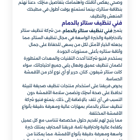
وصحي يعكس أناقتك واهتمامك بتفاصيل منزلك. دعنا نهتم
بنظافة ستائرك بينما تستمتع بوقت أطول في مطبخك
المنعش والنظيف.
فني تنظيف ستائر بالدمام
يتميز
، من شركة تنظيف ستائر
فني تنظيف ستائر بالدمام
بالاحترافية والخبرة الواسعة في مجال تنظيف الستائر، مما
يجعله الخيار الأمثل لكل من يسعى للحفاظ على جمال
وأناقة ستائره بأعلى مستويات الجودة.
يستخدم فنيو شركتنا أحدث التقنيات والمعدات المتطورة
لضمان تنظيف عميق وفعال يلبي جميع احتياجاتك، سواء
كانت ستائر شيفون، كتان، حرير أو أي نوع آخر من الأقمشة
الحساسة.
يحرص فريقنا على استخدام منتجات تنظيف صديقة للبيئة
تحافظ على صحة أسرتك وتضمن سلامة الأقمشة دون
التسبب في أي تلف. بالإضافة إلى ذلك، يتمتع فنيو شركة
تنظيف ستائر بالدمام بمهارات عالية ومعرفة دقيقة بأنواع
الأقمشة المختلفة.
مما يتيح لهم تقديم حلول مخصصة تتناسب مع كل عميل
بكفاءة عالية واحترافية تامة، فريقنا المحترف يمتلك خبرة
واسعة ومعرفة دقيقة بأنواع الأقمشة، مما يمكننا من