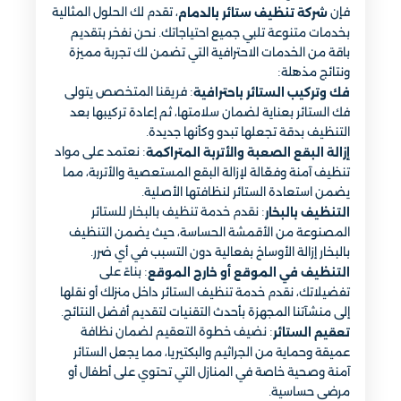
فإن
، تقدم لك الحلول المثالية
شركة تنظيف ستائر بالدمام
بخدمات متنوعة تلبي جميع احتياجاتك. نحن نفخر بتقديم
باقة من الخدمات الاحترافية التي تضمن لك تجربة مميزة
ونتائج مذهلة:
: فريقنا المتخصص يتولى
فك وتركيب الستائر باحترافية
فك الستائر بعناية لضمان سلامتها، ثم إعادة تركيبها بعد
التنظيف بدقة تجعلها تبدو وكأنها جديدة.
: نعتمد على مواد
إزالة البقع الصعبة والأتربة المتراكمة
تنظيف آمنة وفعّالة لإزالة البقع المستعصية والأتربة، مما
يضمن استعادة الستائر لنظافتها الأصلية.
: نقدم خدمة تنظيف بالبخار للستائر
التنظيف بالبخار
المصنوعة من الأقمشة الحساسة، حيث يضمن التنظيف
بالبخار إزالة الأوساخ بفعالية دون التسبب في أي ضرر.
: بناءً على
التنظيف في الموقع أو خارج الموقع
تفضيلاتك، نقدم خدمة تنظيف الستائر داخل منزلك أو نقلها
إلى منشآتنا المجهزة بأحدث التقنيات لتقديم أفضل النتائج.
: نضيف خطوة التعقيم لضمان نظافة
تعقيم الستائر
عميقة وحماية من الجراثيم والبكتيريا، مما يجعل الستائر
آمنة وصحية خاصة في المنازل التي تحتوي على أطفال أو
مرضى حساسية.