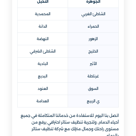
الجوهرة
النخيل
الشاطئ الغربي
المحمدية
الحمراء
الدانة
الزهور
النهضة
الخليج
الشاطئ الشرقي
الأثير
البادية
غرناطة
البديع
السوق
العنود
ي الربيع
العدامة
اتصل بنا اليوم للاستفادة من خدماتنا المتكاملة في جميع
أحياء الدمام، ولتجربة تنظيف ستائر احترافي يرفع من
مستوى راحتكِ وجمال منزلكِ مع شركة تنظيف ستائر
بالدمام.