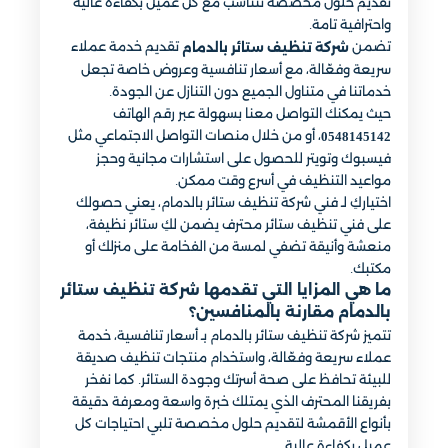
تقديم حلول مخصصة تتناسب مع كل عميل بكفاءة عالية
واحترافية تامة.
تضمن
تقديم خدمة عملاء
شركة تنظيف ستائر بالدمام
سريعة وفعّالة، مع أسعار تنافسية وعروض خاصة تجعل
خدماتنا في متناول الجميع دون التنازل عن الجودة.
حيث يمكنك التواصل معنا بسهولة عبر رقم الهاتف
، أو من خلال منصات التواصل الاجتماعي مثل
0548145142
فيسبوك وتويتر للحصول على استشارات مجانية وحجز
مواعيد التنظيف في أسرع وقت ممكن.
اختياركِ لـ فني شركة تنظيف ستائر بالدمام، يعني حصولك
على فني تنظيف ستائر محترف يضمن لكِ ستائر نظيفة،
منعشة وأنيقة تضفي لمسة من الفخامة على منزلك أو
مكتبك.
ما هي المزايا التي تقدمها شركة تنظيف ستائر
بالدمام مقارنة بالمنافسين؟
تتميز شركة تنظيف ستائر بالدمام بـ أسعار تنافسية، خدمة
عملاء سريعة وفعّالة، واستخدام منتجات تنظيف صديقة
للبيئة تحافظ على صحة أسرتك وجودة الستائر. كما نفخر
بفريقنا المحترف الذي يمتلك خبرة واسعة ومعرفة دقيقة
بأنواع الأقمشة لتقديم حلول مخصصة تلبي احتياجات كل
عميل بكفاءة عالية.