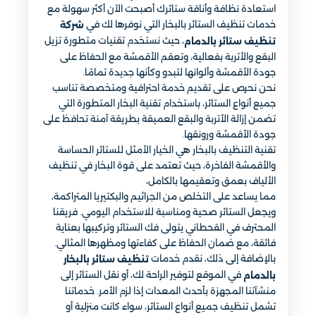
استعادة نظافة وأناقة ستائرك أصبحت الآن أكثر سهولة مع
خدمات تنظيف الستائر بالبخار التي نوفرها لك في
شركة
، حيث نستخدم تقنيات متطورة تزيل
تنظيف ستائر بالدمام
البقع والأتربة بفعالية، وتعقم الأقمشة مع الحفاظ على
جودة الأقمشة وألوانها لتبدو وكأنها جديدة تمامًا.
نحن نحرص على تقديم خدمة احترافية ومتخصصة تناسب
جميع أنواع الستائر، باستخدام تقنية البخار المتطورة التي
تضمن إزالة الأتربة والبقع العميقة بطريقة آمنة تحافظ على
جودة الأقمشة ورونقها.
تقنية التنظيف بالبخار هي الخيار الأمثل للستائر الحساسة
والأقمشة الفاخرة، حيث تعتمد على قوة البخار في تنظيف
الألياف بعمق وتعقيمها بالكامل،
مما يساعد على التخلص من الجراثيم والبكتيريا المتراكمة،
ويجعل الستائر صحية ومناسبة للاستخدام اليومي. فريقنا
المحترف في القحطاني يتولى فك الستائر وتركيبها بعناية
فائقة، مع ضمان الحفاظ على كفاءتها ومظهرها المثالي.
بالإضافة إلى ذلك، نقدم خدمات
تنظيف ستائر بالبخار
في الموقع لتوفير الراحة لك، أو نقل الستائر إلى
بالدمام
منشآتنا المجهزة بأحدث المعدات إذا لزم الأمر. خدماتنا
تشمل تنظيف جميع أنواع الستائر، سواء كانت منزلية أو