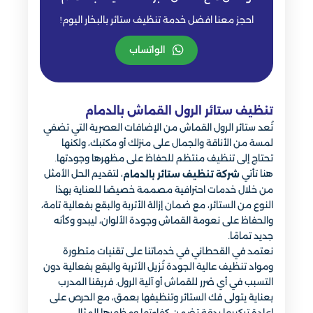
احجز معنا افضل خدمة تنظيف ستائر بالبخار اليوم!
الواتساب
تنظيف ستائر الرول القماش بالدمام
تُعد ستائر الرول القماش من الإضافات العصرية التي تضفي
لمسة من الأناقة والجمال على منزلك أو مكتبك، ولكنها
تحتاج إلى تنظيف منتظم للحفاظ على مظهرها وجودتها.
هنا تأتي
، لتقديم الحل الأمثل
شركة تنظيف ستائر بالدمام
من خلال خدمات احترافية مصممة خصيصًا للعناية بهذا
النوع من الستائر، مع ضمان إزالة الأتربة والبقع بفعالية تامة،
والحفاظ على نعومة القماش وجودة الألوان، ليبدو وكأنه
جديد تمامًا.
نعتمد في القحطاني في خدماتنا على تقنيات متطورة
ومواد تنظيف عالية الجودة تُزيل الأتربة والبقع بفعالية دون
التسبب في أي ضرر للقماش أو آلية الرول. فريقنا المدرب
بعناية يتولى فك الستائر وتنظيفها بعمق، مع الحرص على
إعادة تركيبها بدقة تضمن كفاءتها ومظهرها المثالي.