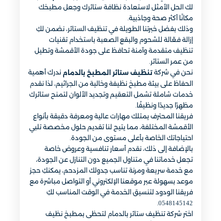
لك الحل الأمثل لاستعادة نظافة ستائرك وجعل مطبخك
مكانًا أكثر صحة وجاذبية.
وذلك بفضل خبرتنا الطويلة في تنظيف الستائر، نضمن لكِ
إزالة فعّالة للشحوم والبقع الصعبة باستخدام تقنيات
تنظيف متقدمة وآمنة تحافظ على جودة الأقمشة وتطيل
من عمر الستائر.
نحن في شركة
ندرك أهمية
تنظيف ستائر المطبخ بالدمام
الحفاظ على بيئة مطبخ نظيفة وخالية من الجراثيم، لذا نقدم
خدمات شاملة تشمل التعقيم وتجديد الألوان لتمنح ستائرك
مظهرًا جديدًا ونظيفًا.
فريقنا المحترف يمتلك مهارات عالية ومعرفة دقيقة بأنواع
الأقمشة المختلفة، مما يتيح لنا تقديم حلول مخصصة تلبي
احتياجاتك الخاصة بأعلى مستوى من الجودة.
بالإضافة إلى ذلك، نقدم أسعار تنافسية وعروض خاصة
تجعل خدماتنا في متناول الجميع دون التنازل عن الجودة،
مع خدمة سريعة ومرنة تناسب جدولك المزدحم، يمكنكِ حجز
موعد بسهولة عبر موقعنا الإلكتروني أو التواصل مباشرة مع
فريقنا الودود لتنسيق الخدمة في الوقت المناسب لكِ
0548145142.
اختر شركة تنظيف ستائر بالدمام لتحظى بمطبخ نظيف