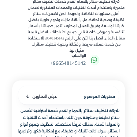
شركة تنظيف ستائر بالدمام تقدم خدمات تنظيف ستائر
متميزة باستخدام أحدث التقنيات والمعدات المتطورة لضمان
أعلى مستويات النظافة والجودة. نحن نضمن لك ستائر
نظيفة وصحية تحافظ على أناقة منزلك وتدوم طويلاً بفضل
خبرتنا الواسعة وفريق العمل المحترف. تتميز خدماتنا بـ أسعار
تنافسية وعروض خاصة تلبي جميع احتياجاتك بأفضل قيمة
مقابل المال. اتصل بنا الآن على الرقم 0548145142، للاستفادة
من خدمة عملاء سريعة وفعّالة وتجربة تنظيف ستائر لا
مثيل لها.
الواتساب
+966548145142
عرض العناوين
محتويات الموضوع
تقدم خدمة احترافية تضمن
شركة تنظيف ستائر بالدمام
ستائر نظيفة ومشرقة دون تلف، باستخدام أحدث التقنيات
والمواد الآمنة. نمتلك فريقًا متخصصًا لتنظيف جميع أنواع
الستائر، سواء كانت ثقيلة أو خفيفة، مع إمكانية فكها وتركيبها