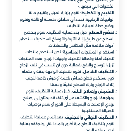
الخطوات التي نتبعها:-
: نقوم بزيارة المبنى وتقييم حالة
التقييم والتخطيط
الواجهات الزجاجية. نحدد أي مناطق متسخة أو تالفة ونقوم
بوضع خطة لعملية التنظيف.
: قبل بدء عملية التنظيف، نقوم بتحضير
تحضير السطح
السطح عن طريق إزالة الأتربة والأوساخ السطحية باستخدام
أدوات ملائمة مثل المكانس والشفاطات.
: نحن نستخدم منتجات
استخدام المنتجات المناسبة
تنظيف آمنة وفعالة لتنظيف واجهات الزجاج. هذه المنتجات
تزيل الأوساخ والبقع بفعالية دون أن تتسبب في تلف الزجاج.
: نقوم بتنظيف الواجهة بدقة واهتمام
التنظيف الشامل
كبير. نستخدم قطع قماش ناعمة أو فرش خاصة لتجنب
إتلاف الزجاج وترك السطح نظيفًا ولامعًا.
: خلال عملية التنظيف، نقوم
التفتيش وإصلاح التلف
بمراجعة الزجاج والكشف عن أي تلف قد يحتاج إلى إصلاح.
نؤدي الإصلاحات البسيطة على الفور أو نقدم توصيات
للصيانة المستقبلية.
: بعد إتمام عملية التنظيف،
التنظيف النهائي والتجفيف
نقوم بتنظيف الزجاج مرة أخرى بالماء النقي ونجففه بعناية
لتجنب تراكم البقع.