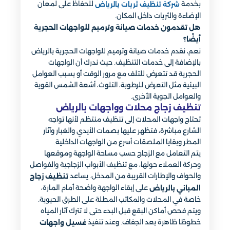
بخدمة
للحفاظ على لمعان
شركة تنظيف ثريات بالرياض
الإضاءة والثريات داخل المكان.
هل تقدمون خدمات صيانة وترميم للواجهات الحجرية
أيضًا؟
نعم، نقدم خدمات صيانة وترميم للواجهات الحجرية بالرياض
بالإضافة إلى خدمات التنظيف. حيث ندرك أن الواجهات
الحجرية قد تتعرض للتلف مع مرور الوقت أو بسبب العوامل
البيئية مثل التعرض للرطوبة، التلوث، أشعة الشمس القوية
والعوامل الجوية الأخرى.
تنظيف زجاج محلات وواجهات بالرياض
تحتاج واجهات المحلات إلى تنظيف منتظم لأنها تواجه
الشارع مباشرة، فتظهر عليها بصمات الأيدي والغبار وآثار
المطر وبقايا الملصقات أسرع من الواجهات الداخلية.
يتم التعامل مع الزجاج حسب مساحة الواجهة وموقعها
وحركة العملاء حولها، مع تنظيف الأبواب الزجاجية والفواصل
والحواف والإطارات القريبة من المدخل. يساعد
تنظيف زجاج
على إبقاء الواجهة واضحة أمام المارة،
المباني بالرياض
خاصة في المحلات والمكاتب المطلة على الطرق الحيوية.
ويتم فحص أماكن البقع قبل البدء حتى لا تترك آثار المياه
خطوطًا ظاهرة بعد الجفاف. وعند تنفيذ
غسيل واجهات