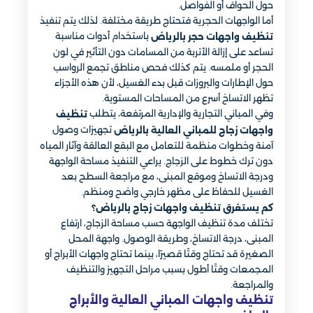
حول الحواف أو الفواصل.
أما الواجهات الحجرية فتحتاج طريقة مختلفة. لذلك يتم تنفيذ
باستخدام أدوات مناسبة
تنظيف واجهات حجر بالرياض
تساعد على إزالة الأتربة من المسامات دون التأثير في لون
الحجر أو ملمسه. يتم كذلك فحص مناطق تجمع الرواسب
حول الإطارات والبروزات قبل بدء الغسيل، لأن هذه الأجزاء
تظهر الاتساخ أسرع من المساحات المستوية.
وفي المباني التجارية والإدارية المرتفعة، يتطلب
تنظيف
تجهيزات وصول
واجهات زجاج للمباني العالية بالرياض
آمنة وخطوات منظمة للتعامل مع البقع العالقة وآثار المياه
دون ترك خطوط على الزجاج. يراعي التنفيذ مساحة الواجهة
ودرجة الاتساخ وموقع المبنى، مع مراجعة السطح بعد
الغسيل للحفاظ على مظهر خارجي واضح ومنظم.
كم يستغرق تنظيف واجهات زجاج بالرياض؟
تختلف مدة تنظيف الواجهة حسب مساحة الزجاج، ارتفاع
المبنى، درجة الاتساخ، وطريقة الوصول. واجهة المحل
الصغيرة قد تحتاج وقتًا قصيرًا، بينما تحتاج واجهات الأبراج أو
المجمعات وقتًا أطول بسبب مراحل التجهيز والتنظيف
والمراجعة.
تنظيف واجهات المباني العالية والأبراج