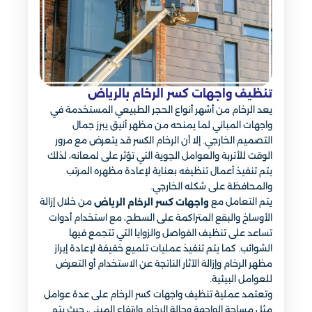
تنظيف واجهات كسر الرخام بالرياض
يعد الرخام من أشهر أنواع الحجر الطبيعي المستخدمة في
واجهات المباني لما يمنحه من مظهر أنيق يبرز جمال
التصميم الخارجي. إلا أن الرخام الكسر قد يتعرض مع مرور
الوقت للأتربة والعوامل الجوية التي تؤثر على لمعانه، لذلك
يتم تنفيذ أعمال تنظيفه بعناية لإعادة مظهره المرتب
والمحافظة على شكله الخارجي.
يتم التعامل مع
من خلال إزالة
واجهات كسر الرخام الرياض
الأوساخ والبقع المتراكمة على السطح، مع استخدام أدوات
تساعد على تنظيف الفواصل والزوايا التي تتجمع فيها
الشوائب. كما يتم تنفيذ عمليات تلميع خفيفة لإعادة إبراز
مظهر الرخام وإزالة الآثار الناتجة عن الاستخدام أو التعرض
للعوامل البيئية.
وتعتمد عملية تنظيف واجهات كسر الرخام على عدة عوامل
مثل مساحة الواجهة وحالة الرخام وارتفاع المبنى، حيث يتم