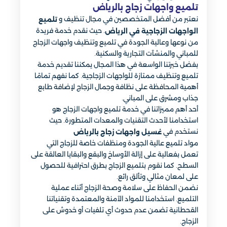
تلميع واجهات زجاج بالرياض
نعتبر من أفضل المتخصصين في مجال تنظيف و
تلميع
. حيث نقدم خدمة فريدة
الواجهات الزجاجية في الرياض
من نوعها وعالية الجودة في تلميع وتنظيف واجهات الزجاج
للمباني والمنشآت التجارية والسكنية.
بفضل خبرتنا الواسعة في هذا المجال يمكننا تقديم خدمة
تلميع وتنظيف ممتازة للواجهات الزجاجية. كما نفهم تمامًا
أهمية المحافظة على نظافة وجمال الزجاج لإضافة طابع
جذاب ومشرق على المباني.
أحد أهم مميزاتنا في خدمة تلميع واجهات الزجاج هو
استخدامنا لأحدث التقنيات والمعدات المتطورة. حيث
نستخدم في
غسيل واجهات زجاج بالرياض
مواد تلميع عالية الجودة ومنظفات خاصة للزجاج التي
تعمل بفعالية على إزالة الأوساخ والبقع والبقايا العالقة على
السطح. كما نقوم بتلميع الزجاج بطرق احترافية للحصول
على لمعان مثالي وتألق رائع.
نضمن الحفاظ على سلامة وصحة الزجاج أثناء عملية
التلميع. استخدامنا للمواد الآمنة والمعتمدة وتقنياتنا
القحطانية تضمن عدم حدوث أي تلفيات أو خدوش على
الزجاج.