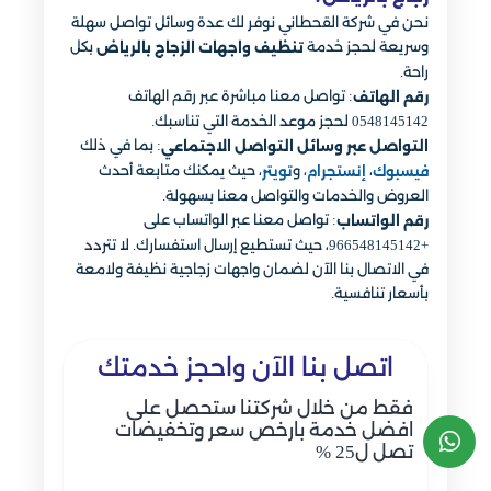
نحن في شركة القحطاني نوفر لك عدة وسائل تواصل سهلة
وسريعة لحجز خدمة
بكل
تنظيف واجهات الزجاج بالرياض
راحة.
: تواصل معنا مباشرة عبر رقم الهاتف
رقم الهاتف
0548145142 لحجز موعد الخدمة التي تناسبك.
: بما في ذلك
التواصل عبر وسائل التواصل الاجتماعي
،
، و
، حيث يمكنك متابعة أحدث
فيسبوك
إنستجرام
تويتر
العروض والخدمات والتواصل معنا بسهولة.
: تواصل معنا عبر الواتساب على
رقم الواتساب
+966548145142، حيث تستطيع إرسال استفسارك. لا تتردد
في الاتصال بنا الآن لضمان واجهات زجاجية نظيفة ولامعة
بأسعار تنافسية.
اتصل بنا الآن واحجز خدمتك
فقط من خلال شركتنا ستحصل على
افضل خدمة بارخص سعر وتخفيضات
تصل ل25 %