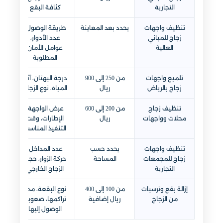
التجارية
كثافة البقع
تنظيف واجهات
يحدد بعد المعاينة
طريقة الوصول،
زجاج للمباني
عدد الأدوار،
العالية
عوامل الأمان
المطلوبة
تلميع واجهات
من 250 إلى 900
درجة البهتان، آثار
زجاج بالرياض
ريال
المياه، نوع الزجاج
تنظيف زجاج
من 200 إلى 600
عرض الواجهة،
محلات وواجهات
ريال
الإطارات، وقت
التنفيذ المناسب
تنظيف واجهات
يحدد حسب
عدد المداخل،
زجاج للمجمعات
المساحة
حركة الزوار، حجم
التجارية
الزجاج الخارجي
إزالة بقع وترسبات
من 100 إلى 400
نوع البقعة، مدة
من الزجاج
ريال إضافية
تراكمها، صعوبة
الوصول إليها