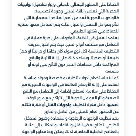
الحفاظ على المظهر الجمالي للمباني وإبراز تفاصيل الواجهات
الحجرية التي تعكس أناقة المبنى وجودة تصميمه.
فالواجهات الحجرية تُعد من أهم العناصر المعمارية التي
تتأثر بعوامل الطقس والغبار، لذلك يتم التعامل معها بعناية
للحفاظ على شكلها الطبيعي.
يعتمد العمل في تنظيف الواجهات على خبرة عملية في
التعامل مع مختلف أنواع الحجر، حيث يتم اختيار طريقة
التنظيف المناسبة لكل نوع سواء كان رخامًا أو جرانيتًا أو حجرًا
طبيعيًا أو صخريًا. ويساعد ذلك على إزالة الأتربة والبقع
المتراكمة داخل مسامات الحجر دون التأثير على لونه أو
ملمسه.
كما يتم استخدام أدوات تنظيف مخصصة ومواد مناسبة
تساعد على إزالة الأوساخ العالقة في الواجهات الحجرية مع
الحفاظ على سلامة السطح، إضافة إلى التعامل مع البقع
الصعبة وآثار العوامل الجوية التي تتراكم مع مرور الوقت.
ضعيها داخل فقرة
أو فقرة تتكلم
تنظيف واجهات الفلل
عن المظهر العام للمبنى من الداخل والخارج.
بعد تنظيف الواجهات الزجاجية واستعادة وضوح المدخل
الخارجي، تحتاج بعض الفلل والقاعات والمكاتب إلى عناية
بالعناصر الداخلية الظاهرة، لذلك يمكن ربط مظهر الواجهة