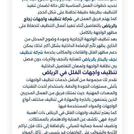
تحديد خطوات العمل المناسبة لكل حالة لضمان تنفيذ
التنظيف بطريقة دقيقة تحافظ على شكل الحجر.
كما يهتم فريق العمل في
شركة تنظيف واجهات زجاج
بالتفاصيل أثناء تنفيذ أعمال التنظيف للحفاظ على
بالرياض
مظهر الواجهة بالكامل.
بعد تنظيف الواجهة الزجاجية وعودة وضوح المدخل من
الخارج، يظهر تأثير الإضاءة الداخلية بشكل أكبر، لذلك يمكن
دعم مظهر الفلل والقاعات والمكاتب بخدمة
شركة تنظيف
للعناية بالنجف والثريات دون فصل
نجف بالبخار بالرياض
بين نظافة الواجهة ولمعان التفاصيل الداخلية.
تنظيف واجهات الفلل في الرياض
نقدم لك مجموعة من أفضل خدمات تنظيف الواجهات
بأعلى مستويات الجودة والدقة، باستخدام أحدث التقنيات
والمعدات المهنية. حيث نمتلك فريق من العمال المدربين
الذين يتمتعون بالخبرة والمهارة في تنظيف مختلف أنواع
الواجهات والمواد المستخدمة فيها.
كما يعتبر تنظيف واجهات الفلل في الرياض ذات أهمية
كبيرة. فهي تكشف عن العناية والاهتمام بالممتلكات،
وتضيف لمسة جمالية للمباني. بالإضافة إلى ذلك فإن تراكم
الأتربة والشوائب على الواجهات قد يتسبب في تآكل المواد