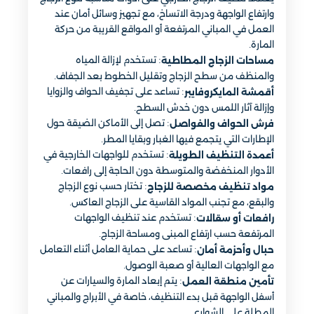
وارتفاع الواجهة ودرجة الاتساخ، مع تجهيز وسائل أمان عند
العمل في المباني المرتفعة أو المواقع القريبة من حركة
المارة.
: تستخدم لإزالة المياه
مساحات الزجاج المطاطية
والمنظف من سطح الزجاج وتقليل الخطوط بعد الجفاف.
: تساعد على تجفيف الحواف والزوايا
أقمشة المايكروفايبر
وإزالة آثار اللمس دون خدش السطح.
: تصل إلى الأماكن الضيقة حول
فرش الحواف والفواصل
الإطارات التي يتجمع فيها الغبار وبقايا المطر.
: تستخدم للواجهات الخارجية في
أعمدة التنظيف الطويلة
الأدوار المنخفضة والمتوسطة دون الحاجة إلى رافعات.
: تختار حسب نوع الزجاج
مواد تنظيف مخصصة للزجاج
والبقع، مع تجنب المواد القاسية على الزجاج العاكس.
: تستخدم عند تنظيف الواجهات
رافعات أو سقالات
المرتفعة حسب ارتفاع المبنى ومساحة الزجاج.
: تساعد على حماية العامل أثناء التعامل
حبال وأحزمة أمان
مع الواجهات العالية أو صعبة الوصول.
: يتم إبعاد المارة والسيارات عن
تأمين منطقة العمل
أسفل الواجهة قبل بدء التنظيف، خاصة في الأبراج والمباني
المطلة على الشوارع.