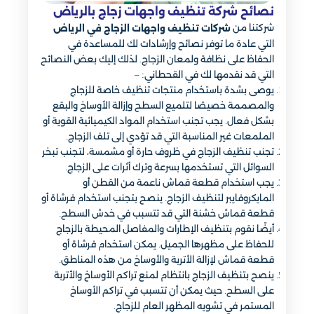
نصائح شركة تنظيف واجهات زجاج بالرياض
شركتنا من
شركات تنظيف واجهات الزجاج في الرياض
التي عادة ما توفر نصائح وإرشادات لك للمساعدة في
الحفاظ على نظافة ولمعان الزجاج. لذلك إليك بعض النصائح
التي قد نقدمها لك في القحطاني: –
يوصى بشدة باستخدام منتجات تنظيف خاصة للزجاج
والمصممة خصيصًا لتلميع السطح وإزالة الأوساخ والبقع
بشكل فعال. يجب تجنب استخدام المواد الكيميائية القوية أو
الملمعات غير المناسبة التي قد تؤدي إلى تلف الزجاج.
تجنب تنظيف الزجاج في ظروف حارة أو مشمسة، لتجنب تبخر
السوائل التي تستخدمها بسرعة وترك أثرات على الزجاج.
يجب استخدام قطعة قماش ناعمة من القطن أو
المايكروفايبر لتنظيف الزجاج. ينصح بتجنب استخدام فرشاة أو
قطعة قماش خشنة التي قد تتسبب في خدش السطح.
أيضًا نقوم بتنظيف الإطارات والمفاصل المحيطة بالزجاج
للحفاظ على مظهرها الجميل. يمكن استخدام فرشاة أو
قطعة قماش لإزالة الأتربة والأوساخ من هذه المناطق.
ينصح بتنظيف الزجاج بانتظام لمنع تراكم الأوساخ والأتربة
على السطح. حيث يمكن أن تتسبب في تراكم الأوساخ
المستمر في تشويه المظهر العام للزجاج.