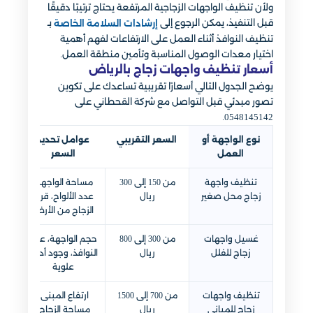
ولأن تنظيف الواجهات الزجاجية المرتفعة يحتاج ترتيبًا دقيقًا
قبل التنفيذ، يمكن الرجوع إلى
بـ
إرشادات السلامة الخاصة
تنظيف النوافذ أثناء العمل على الارتفاعات لفهم أهمية
اختيار معدات الوصول المناسبة وتأمين منطقة العمل.
أسعار تنظيف واجهات زجاج بالرياض
يوضح الجدول التالي أسعارًا تقريبية تساعدك على تكوين
تصور مبدئي قبل التواصل مع شركة القحطاني على
0548145142.
نوع الواجهة أو
السعر التقريبي
عوامل تحديد
العمل
السعر
تنظيف واجهة
من 150 إلى 300
مساحة الواجهة،
زجاج محل صغير
ريال
عدد الألواح، قرب
الزجاج من الأرض
غسيل واجهات
من 300 إلى 800
حجم الواجهة، عدد
زجاج للفلل
ريال
النوافذ، وجود أدوار
علوية
تنظيف واجهات
من 700 إلى 1500
ارتفاع المبنى،
زجاج للمباني
ريال
مساحة الزجاج،