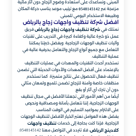
المبنى، ونساعدك على استعادة وضوح الزجاج دون آثار مائية
مزعجة عبر
مع ترتيب موعد يناسب حركة المكان
0548145142
وطبيعة الاستخدام اليومي للمبنى.
افضل شركة تنظيف واجهات زجاج بالرياض
نمتلك في
فريق
شركة تنظيف واجهات زجاج بالرياض
عمل ذو خبرة عالية وكفاءة كبيرة في التدريب على تقنيات
وآليات تنظيف الوجهات الزجاجية. وبفضل خبرتنا يمكننا
التعامل مع جميع أنواع الزجاج والتعامل بحرفية عالية في
عملية التنظيف.
نستخدم أحدث التقنيات والمعدات في عمليات التنظيف
بالإعتماد على أفضل المعدات والأدوات الحديثة التي تضمن
تنظيف فعال للحصول على نتائج متميزة. كما نستخدم
منظفات خاصة وآمنة للزجاج تضمن تلميع ولمعان مثالي
دون أن تترك أي آثار أو بقع.
أيضًا من أهم الأمور التي تجعلنا الأفضل في مجال تنظيف
الوجهات الزجاجية، إننا نتعامل بأمانة ومصداقية ونحرص
على الالتزام بمواعيد التسليم في الوقت المناسب.
بفضل هذه العوامل نعتبر الخيار الأفضل لتنظيف الوجهات
الزجاجية. فإذا كنت بحاجة إلى خدمات
تنظيف واجهات
، فلا تتردد في التواصل معنا 0548145142.
كلادينج الرياض