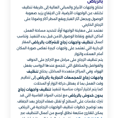
بالرياض
تحتاج واجهات الأبراج والمباني العالية إلى طريقة تنظيف
تختلف عن الواجهات الأرضية، لأن الارتفاع يزيد صعوبة
الوصول ويجعل آثار الغبار وبقع المطر أكثر وضوحًا على
الزجاج الخارجي.
نعتمد على معاينة الواجهة أولًا لتحديد مساحة العمل،
أماكن البقع، ونقاط الوصول الآمن قبل بدء التنفيذ. وتناسب
أعمال
المقار
تنظيف واجهات زجاج للشركات بالرياض
الإدارية التي تعتمد على واجهات كبيرة تعكس صورة المكان
أمام العملاء والزوار.
يتم تنظيف الزجاج على مراحل مع التركيز على الحواف
والفواصل والمناطق التي تتجمع عندها الرواسب بفعل
الهواء. وفي المراكز متعددة المداخل، يحتاج
تنظيف
إلى تنظيم
واجهات زجاج للمجمعات التجارية بالرياض
وقت العمل بما لا يعطل حركة الزوار أو المحلات.
كما يتم اختيار أدوات مناسبة لتنفيذ
تنظيف واجهات زجاج
مع تجنب المواد القاسية التي قد
بدون خدوش بالرياض
تترك علامات على السطح أو تقلل صفاء الزجاج بعد الجفاف.
بعد توضيح خطوات تنظيف الواجهات الزجاجية في الرياض،
يمكن للقارئ متابعة نطاق أوسع من أعمال التنظيف عبر