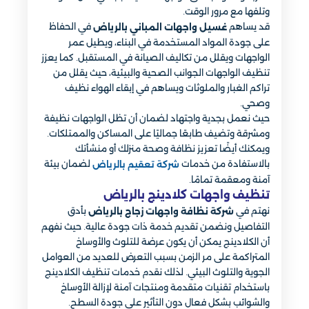
وتلفها مع مرور الوقت.
قد يساهم
في الحفاظ
غسيل واجهات المباني بالرياض
على جودة المواد المستخدمة في البناء، ويطيل عمر
الواجهات ويقلل من تكاليف الصيانة في المستقبل. كما يعزز
تنظيف الواجهات الجوانب الصحية والبيئية، حيث يقلل من
تراكم الغبار والملوثات ويساهم في إبقاء الهواء نظيف
وصحي.
حيث نعمل بجدية واجتهاد لضمان أن تظل الواجهات نظيفة
ومشرقة وتضيف طابعًا جماليًا على المساكن والممتلكات.
ويمكنك أيضًا تعزيز نظافة وصحة منزلك أو منشأتك
بالاستفادة من خدمات
لضمان بيئة
شركة تعقيم بالرياض
آمنة ومعقمة تمامًا.
تنظيف واجهات كلادينج بالرياض
نهتم في
بأدق
شركة نظافة واجهات زجاج بالرياض
التفاصيل ونضمن تقديم خدمة ذات جودة عالية. حيث نفهم
أن الكلادينج يمكن أن يكون عرضة للتلوث والأوساخ
المتراكمة على مر الزمن بسبب التعرض للعديد من العوامل
الجوية والتلوث البيئي. لذلك نقدم خدمات تنظيف الكلادينج
باستخدام تقنيات متقدمة ومنتجات آمنة لإزالة الأوساخ
والشوائب بشكل فعال دون التأثير على جودة السطح.