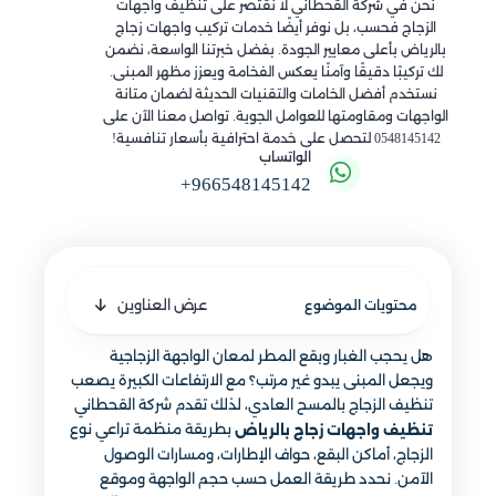
نحن في شركة القحطاني لا نقتصر على تنظيف واجهات
الزجاج فحسب، بل نوفر أيضًا خدمات تركيب واجهات زجاج
بالرياض بأعلى معايير الجودة. بفضل خبرتنا الواسعة، نضمن
لك تركيبًا دقيقًا وآمنًا يعكس الفخامة ويعزز مظهر المبنى.
نستخدم أفضل الخامات والتقنيات الحديثة لضمان متانة
الواجهات ومقاومتها للعوامل الجوية. تواصل معنا الآن على
0548145142 لتحصل على خدمة احترافية بأسعار تنافسية!
الواتساب
+966548145142
عرض العناوين
محتويات الموضوع
هل يحجب الغبار وبقع المطر لمعان الواجهة الزجاجية
ويجعل المبنى يبدو غير مرتب؟ مع الارتفاعات الكبيرة يصعب
تنظيف الزجاج بالمسح العادي، لذلك تقدم شركة القحطاني
بطريقة منظمة تراعي نوع
تنظيف واجهات زجاج بالرياض
الزجاج، أماكن البقع، حواف الإطارات، ومسارات الوصول
الآمن. نحدد طريقة العمل حسب حجم الواجهة وموقع