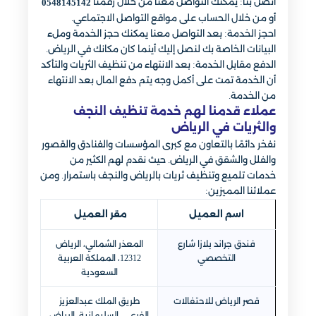
اتصل بنا: يمكنك التواصل معنا من خلال رقمنا
0548145142
أو من خلال الحساب على مواقع التواصل الاجتماعي.
احجز الخدمة: بعد التواصل معنا يمكنك حجز الخدمة وملء
البيانات الخاصة بك لنصل إليك أينما كان مكانك في الرياض.
الدفع مقابل الخدمة: بعد الانتهاء من تنظيف الثريات والتأكد
أن الخدمة تمت على أكمل وجه يتم دفع المال بعد الانتهاء
من الخدمة.
عملاء قدمنا لهم خدمة تنظيف النجف
والثريات في الرياض
نفخر دائمًا بالتعاون مع كبرى المؤسسات والفنادق والقصور
والفلل والشقق في الرياض. حيث نقدم لهم الكثير من
خدمات تلميع وتنظيف ثريات بالرياض والنجف باستمرار. ومن
عملائنا المميزين:
اسم العميل
مقر العميل
فندق جراند بلازا شارع
المعذر الشمالي، الرياض
التخصصي
12312، المملكة العربية
السعودية
قصر الرياض للاحتفالات
طريق الملك عبدالعزيز
الفرعي، السليمانية، الرياض