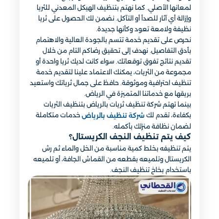
لمعانها الأصلي. كما نهتم بتنظيف الهيكل المعدني للثريا
وإزالة أي آثار للصدأ أو التآكل. نضمن لك الحصول على ثريا
نظيفة ولامعة تعود وكأنها جديدة.
نحرص على تقديم خدمة تتسم بالجودة العالية والاهتمام
بأدق التفاصيل. نهدف إلى تحقيق رضاكم التام من خلال
تقديم نتائج تفوق توقعاتك. سواء كانت لديك ثريا واحدة أو
مجموعة من الثريات، يمكنك الاعتماد علينا لتقديم خدمة
تنظيف احترافية وموثوقة. حافظ على جمال ثرياتك واستعيد
بريقها مع خدماتنا المتميزة في الرياض.
بينما تهتم شركة تنظيف ثريات بالرياض بتنظيف الثريات
بكفاءة، تقدم لك
خدمات متكاملة
شركة تنظيف بالرياض
لضمان نظافة منزلك بأكمله.
كيف يتم تنظيف النجف الكريستال؟
يتم تنظيفه بخلط كمية مناسبة من الخل والماء ثم رش
الكريستال وتلميعه بقطعه من القماش الجافة، أو تلميعه
باستخدام بخاخ تنظيف النجف.