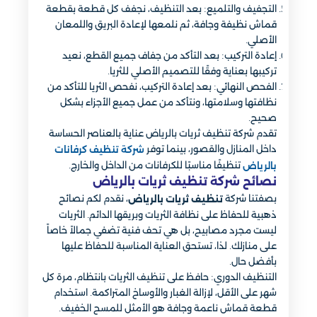
التجفيف والتلميع: بعد التنظيف، نجفف كل قطعة بقطعة
قماش نظيفة وجافة، ثم نلمعها لإعادة البريق واللمعان
الأصلي.
إعادة التركيب: بعد التأكد من جفاف جميع القطع، نعيد
تركيبها بعناية وفقًا للتصميم الأصلي للثريا.
الفحص النهائي: بعد إعادة التركيب، نفحص الثريا للتأكد من
نظافتها وسلامتها، ونتأكد من عمل جميع الأجزاء بشكل
صحيح.
تقدم شركة تنظيف ثريات بالرياض عناية بالعناصر الحساسة
داخل المنازل والقصور، بينما توفر
شركة تنظيف كرفانات
تنظيفًا مناسبًا للكرفانات من الداخل والخارج.
بالرياض
نصائح شركة تنظيف ثريات بالرياض
بصفتنا شركة
، نقدم لكم نصائح
تنظيف ثريات بالرياض
ذهبية للحفاظ على نظافة الثريات وبريقها الدائم. الثريات
ليست مجرد مصابيح، بل هي تحف فنية تضفي جمالاً خاصاً
على منازلك. لذا، تستحق العناية المناسبة للحفاظ عليها
بأفضل حال.
التنظيف الدوري: حافظ على تنظيف الثريات بانتظام، مرة كل
شهر على الأقل، لإزالة الغبار والأوساخ المتراكمة. استخدام
قطعة قماش ناعمة وجافة هو الأمثل للمسح الخفيف.