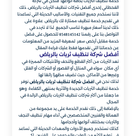
خدمة تنظيف الثريات بكافة أنواعها. فنحن في شركة
القحطاني إحدى أفضل شركات تنظيف الثريات بالرياض، ذلك
لأننا نستخدم جميع التقنيات، والأساليب الحديثة التي تساعدنا
في تقديم خدمة تنظيف ممتازة لك بالرياض. علاوة على
ذلك لدينا أسعار مبهرة تناسب الجميع. لذا لا تتردد في
التواصل بنا على رقمنا
للحصول على فضل
0548145142
خدمة مقابل أرخص سعر. لمعرفة المزيد من المعلومات
عن خدماتنا التي نقدمها فقط عليك قراءة المقال.
أفضل شركة تنظيف ثريات بالرياض
تعد الثريات من أكثر القطع والتحف والأنتيكات المميزة في
أي مكان. سواء في المنازل أو القصور أو الشركات أو الفلل
وغيرها من الأماكن. حيث تضيف مظهرًا رائعًا لها.
لذلك نحن في
نوفر
افضل شركة تنظيف ثريات بالرياض
خدمة تنظيف الثريات الجديدة والأثرية بمنتهى الكفاءة. وهو
ما جعلنا من أكثر شركات تنظيف الثريات بالرياض الرائدة في
المجال.
بالإضافة إلى ذلك نقدم الخدمة على يد مجموعة من
العمالة والفنيين المتخصصين في أداء مهام تنظيف النجف
والثريات بمختلف أنواعها وأحجامها.
كذلك نستخدم جميع الأدوات والمعدات الحديثة التي تساعد
في توفير الكثير من الوقت والمجهود على الفنيين. لكي