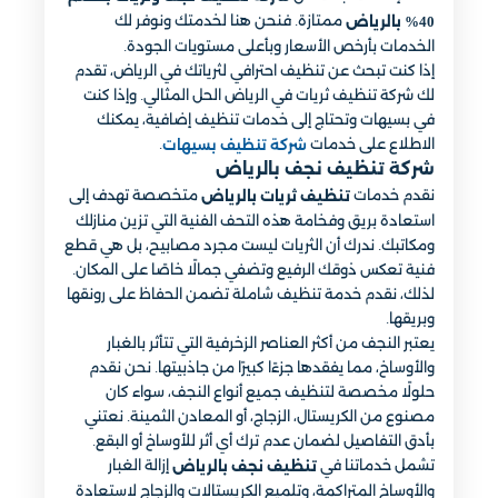
ممتازة. فنحن هنا لخدمتك ونوفر لك
40% بالرياض
الخدمات بأرخص الأسعار وبأعلى مستويات الجودة.
إذا كنت تبحث عن تنظيف احترافي لثرياتك في الرياض، تقدم
لك شركة تنظيف ثريات في الرياض الحل المثالي. وإذا كنت
في بسيهات وتحتاج إلى خدمات تنظيف إضافية، يمكنك
الاطلاع على خدمات
.
شركة تنظيف بسيهات
شركة تنظيف نجف بالرياض
نقدم خدمات
متخصصة تهدف إلى
تنظيف ثريات بالرياض
استعادة بريق وفخامة هذه التحف الفنية التي تزين منازلك
ومكاتبك. ندرك أن الثريات ليست مجرد مصابيح، بل هي قطع
فنية تعكس ذوقك الرفيع وتضفي جمالًا خاصًا على المكان.
لذلك، نقدم خدمة تنظيف شاملة تضمن الحفاظ على رونقها
وبريقها.
يعتبر النجف من أكثر العناصر الزخرفية التي تتأثر بالغبار
والأوساخ، مما يفقدها جزءًا كبيرًا من جاذبيتها. نحن نقدم
حلولًا مخصصة لتنظيف جميع أنواع النجف، سواء كان
مصنوع من الكريستال، الزجاج، أو المعادن الثمينة. نعتني
بأدق التفاصيل لضمان عدم ترك أي أثر للأوساخ أو البقع.
تشمل خدماتنا في
إزالة الغبار
تنظيف نجف بالرياض
والأوساخ المتراكمة، وتلميع الكريستالات والزجاج لاستعادة