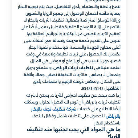
نتميز بالدقة والاهتمام بأدق التفاصيل، حيث يتم توجيه البخار
بعناية فائقة لضمان الوصول إلى جميع الزوايا والشقوق،
وإزالة الأوساخ المتراكمة بفعالية. تنظيف الثريات بالبخار لا
يقتصر على إزالة الأوساخ الظاهرة فقط، بل يعمل أيضًا على
تعقيم الثريا والتخلص من البكتيريا والجراثيم العالقة بها.
نحرص على تقديم خدمة سريعة وفعالة، مع الحفاظ على
أعلى معايير الجودة والسلامة. فباستخدام تقنية البخار،
نضمن لك الحصول على ثريات نظيفة ولامعة في وقت
قصير، دون التسبب في أي إزعاج أو فوضى في المنزل.
اعتمد علينا في
، واستمتع ببريق
تنظيف ثريات الرياض
ولمعان لا يضاهى. فالثريات النظيفة تضفي جمالًا وأناقة
على المكان، وتعكس ذوقك الرفيع واهتمامك بأدق
التفاصيل
.
0548145142
إذا كنت تبحث عن تنظيف احترافي للثريات، يمكن لـ شركة
تنظيف ثريات بالرياض أن توفر لك أفضل الحلول، ويمكنك
أيضًا الاطلاع على خدمات
شركة تنظيف نجف بالبخار
للحصول على تنظيف شامل وفعّال للنجف
بالرياض
باستخدام البخار.
ما هي المواد التي يجب تجنبها عند تنظيف
الثريا؟