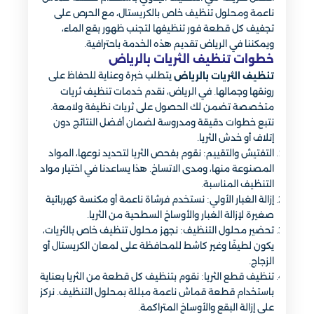
ناعمة ومحلول تنظيف خاص بالكريستال، مع الحرص على
تجفيف كل قطعة فور تنظيفها لتجنب ظهور بقع الماء،
ويمكننا في الرياض تقديم هذه الخدمة باحترافية.
خطوات تنظيف الثريات بالرياض
يتطلب خبرة وعناية للحفاظ على
تنظيف الثريات بالرياض
رونقها وجمالها. في الرياض، نقدم خدمات تنظيف ثريات
متخصصة تضمن لك الحصول على ثريات نظيفة ولامعة.
نتبع خطوات دقيقة ومدروسة لضمان أفضل النتائج دون
إتلاف أو خدش الثريا.
التفتيش والتقييم: نقوم بفحص الثريا لتحديد نوعها، المواد
المصنوعة منها، ومدى الاتساخ. هذا يساعدنا في اختيار مواد
التنظيف المناسبة.
إزالة الغبار الأولي: نستخدم فرشاة ناعمة أو مكنسة كهربائية
صغيرة لإزالة الغبار والأوساخ السطحية من الثريا.
تحضير محلول التنظيف: نجهز محلول تنظيف خاص بالثريات،
يكون لطيفًا وغير كاشط للمحافظة على لمعان الكريستال أو
الزجاج.
تنظيف قطع الثريا: نقوم بتنظيف كل قطعة من الثريا بعناية
باستخدام قطعة قماش ناعمة مبللة بمحلول التنظيف. نركز
على إزالة البقع والأوساخ المتراكمة.