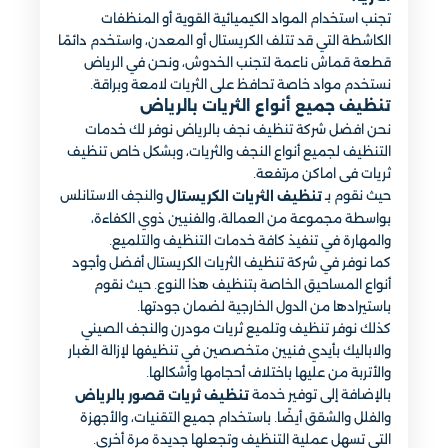
تجنب استخدام المواد الكيميائية القوية أو المنظفات
الكاشطة التي قد تتلف الكريستال أو المعدن، واستخدم دائمًا
قطعة قماش ناعمة لتجنب الخدوش، ونحن في الرياض
نستخدم مواد خاصة تحافظ على الثريات لامعة وبراقة.
تنظيف جميع أنواع الثريات بالرياض
نحن افضل شركة تنظيف نجف بالرياض نوفر لك خدمات
التنظيف لجميع أنواع النجف والثريات، وبشكل خاص تنظيف
ثريات فى اماكن مرتفعة.
حيث نقوم بـ
والنجف الاستانلس
تنظيف الثريات الكريستال
بواسطة مجموعة من العمالة، والفنيين ذوي الكفاءة،
والمهارة في تنفيذ كافة خدمات التنظيف والتلميع.
كما نوفر في شركة تنظيف الثريات الكريستال أفضل وأجود
أنواع المساحيق الخاصة بتنظيف هذا النوع. حيث نقوم
باستيرادها من الدول الخارجية لضمان جودتها.
كذلك نوفر تنظيف وتلميع ثريات مودرن والنجف الصيني
والاباليك بأيدي فنيين متخصصين في تنظيفها لإزالة الغبار
والأتربة من عليها باختلاف أحجامها وأشكالها.
بالإضافة إلى توفير خدمة
تنظيف ثريات قصور بالرياض
والفلل والشقق أيضًا. باستخدام جميع التقنيات، والأجهزة
التي تسهل عملية التنظيف وتجعلها جديدة مرة أخرى.