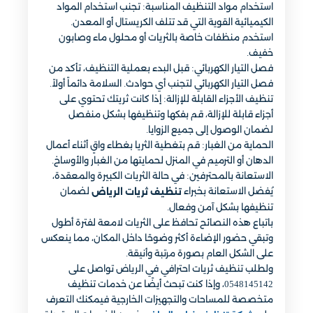
استخدام مواد التنظيف المناسبة: تجنب استخدام المواد
الكيميائية القوية التي قد تتلف الكريستال أو المعدن.
استخدم منظفات خاصة بالثريات أو محلول ماء وصابون
خفيف.
فصل التيار الكهربائي: قبل البدء بعملية التنظيف، تأكد من
فصل التيار الكهربائي لتجنب أي حوادث. السلامة دائماً أولاً.
تنظيف الأجزاء القابلة للإزالة: إذا كانت ثريتك تحتوي على
أجزاء قابلة للإزالة، قم بفكها وتنظيفها بشكل منفصل
لضمان الوصول إلى جميع الزوايا.
الحماية من الغبار: قم بتغطية الثريا بغطاء واقٍ أثناء أعمال
الدهان أو الترميم في المنزل لحمايتها من الغبار والأوساخ.
الاستعانة بالمحترفين: في حالة الثريات الكبيرة والمعقدة،
يُفضل الاستعانة بخبراء
لضمان
تنظيف ثريات الرياض
تنظيفها بشكل آمن وفعال.
باتباع هذه النصائح تحافظ على الثريات لامعة لفترة أطول
وتبقي حضور الإضاءة أكثر وضوحًا داخل المكان، مما ينعكس
على الشكل العام بصورة مرتبة وأنيقة.
ولطلب تنظيف ثريات احترافي في الرياض تواصل على
0548145142، وإذا كنت تبحث أيضًا عن خدمات تنظيف
متخصصة للمساحات والتجهيزات الخارجية فيمكنك التعرف