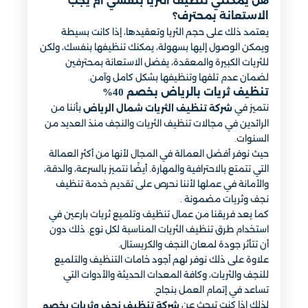
هل يمكنني تنظيف الثريا بنفسي أم يجب
الاستعانة بمحترف؟
يعتمد ذلك على حجم الثريا وتعقيدها، إذا كانت بسيطة
ويمكن الوصول إليها بسهولة، يمكنك تنظيفها بنفسك، ولكن
للثريات الكبيرة والمعقدة، يفضل الاستعانة بمحترفين
لضمان عدم تلفها وتنظيفها بشكل كامل وآمن.
تنظيف ثريات بالرياض بخصم 40%
نتميز في
بأننا من
شركة تنظيف الثريات شمال الرياض
الرائدين في مجالات تنظيف الثريات والنجف منذ العديد من
السنوات.
حيث نوفر أفضل العمالة في المجال لأنها من أكثر العمالة
التي تتمتع بالاحترافية والمهارة. أيضًا نتميز بالسرعة، والدقة،
والأمانة في عملها لأننا نحرص على تقديم خدمة تنظيف
نجف وثريات مضمونة .
كما يعد فريقنا من عمال تنظيف وتلميع ثريات بارعين في
استخدام طرق تنظيف الثريات المناسبة لكل نوع. ذلك دون
أن تتأثر جودة لمعان النجف والكريستال.
علاوة على ذلك نوفر لهم أجود خامات التنظيف والتلميع
للنجف والثريات، وكافة المعدات الحديثة والأدوات التي
تساعد في إتمام العمل بنجاح.
لذلك إذا كنت تبحث عن
شركة تنظيف نجف وثريات بخصم