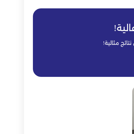
لية!
ائج مثالية!