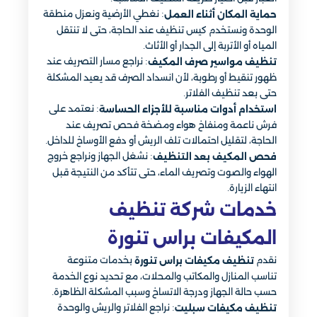
: نغطي الأرضية ونعزل منطقة
حماية المكان أثناء العمل
الوحدة ونستخدم كيس تنظيف عند الحاجة، حتى لا تنتقل
المياه أو الأتربة إلى الجدار أو الأثاث.
: نراجع مسار التصريف عند
تنظيف مواسير صرف المكيف
ظهور تنقيط أو رطوبة، لأن انسداد الصرف قد يعيد المشكلة
حتى بعد تنظيف الفلاتر.
: نعتمد على
استخدام أدوات مناسبة للأجزاء الحساسة
فرش ناعمة ومنفاخ هواء ومضخة فحص تصريف عند
الحاجة، لتقليل احتمالات تلف الريش أو دفع الأوساخ للداخل.
: نشغل الجهاز ونراجع خروج
فحص المكيف بعد التنظيف
الهواء والصوت وتصريف الماء، حتى تتأكد من النتيجة قبل
انتهاء الزيارة.
خدمات شركة تنظيف
المكيفات براس تنورة
نقدم
بخدمات متنوعة
تنظيف مكيفات براس تنورة
تناسب المنازل والمكاتب والمحلات، مع تحديد نوع الخدمة
حسب حالة الجهاز ودرجة الاتساخ وسبب المشكلة الظاهرة.
: نراجع الفلاتر والريش والوحدة
تنظيف مكيفات سبليت