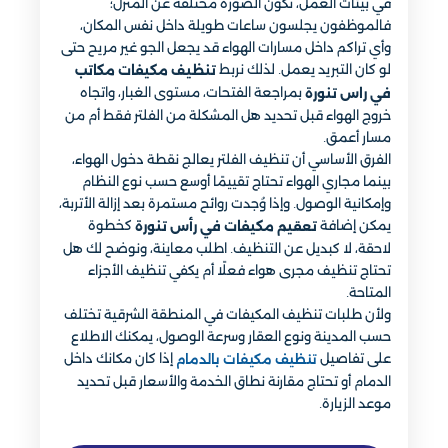
في بيئات العمل، تكون الصورة مختلفة عن المنزل؛
فالموظفون يجلسون ساعات طويلة داخل نفس المكان،
وأي تراكم داخل مسارات الهواء قد يجعل الجو غير مريح حتى
لو كان التبريد يعمل. لذلك نربط
تنظيف مكيفات مكاتب
بمراجعة الفتحات، مستوى الغبار، واتجاه
في راس تنورة
خروج الهواء قبل تحديد هل المشكلة من الفلتر فقط أم من
مسار أعمق.
الفرق الأساسي أن تنظيف الفلتر يعالج نقطة دخول الهواء،
بينما مجاري الهواء تحتاج تقييمًا أوسع حسب نوع النظام
وإمكانية الوصول. وإذا وُجدت روائح مستمرة بعد إزالة الأتربة،
يمكن إضافة
كخطوة
تعقيم مكيفات في رأس تنورة
لاحقة، لا كبديل عن التنظيف. اطلب معاينة، ونوضح لك هل
تحتاج تنظيف مجرى هواء فعلًا أم يكفي تنظيف الأجزاء
المتاحة.
ولأن طلبات تنظيف المكيفات في المنطقة الشرقية تختلف
حسب المدينة ونوع العقار وسرعة الوصول، يمكنك الاطلاع
على تفاصيل
إذا كان مكانك داخل
تنظيف مكيفات بالدمام
الدمام أو تحتاج مقارنة نطاق الخدمة والأسعار قبل تحديد
موعد الزيارة.