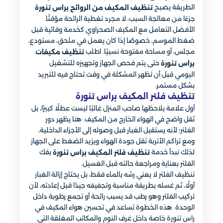
الطريقة يصبح
تنظيف المكيف من الروائح براس تنورة
جزءًا من معالجة السبب، لا مجرد تغطية الرائحة مؤقتًا.
الأفضل التعامل مع المكيف الصحراوي كخدمة وقائية قبل
ضغط الموسم، خصوصًا إذا كان يعمل في ملحق، مستودع،
مجلس، أو مساحة مفتوحة نسبيًا. اطلب
تنظيف مكيفات
حتى يتم فحص الجهاز وتجهيزه للتشغيل
براس تنورة
اليومي قبل أن تظهر المشكلة في وقت تحتاج فيه للتبريد
بشكل مستمر.
تنظيف فلتر المكيف براس تنورة
أول علامة يلاحظها صاحب المنزل غالبًا ليست عطلًا كبيرًا، بل
ثقل واضح في الهواء الخارج من المكيف. هنا يظهر دور
الفلتر؛ لأنه يستقبل الغبار قبل وصوله إلى الأجزاء الداخلية،
ومع تراكم الأتربة تقل جودة الهواء ويزيد الضغط على الجهاز.
لذلك نبدأ خدمة
بفك
تنظيف فلتر المكيف براس تنورة
الفلتر بعناية ومراجعة حالته قبل الغسيل.
تنظيف الفلتر لا يعني رشه بالماء فقط، بل يحتاج إزالة الغبار
أولًا، ثم غسله بطريقة مناسبة وتجفيفه جيدًا قبل إعادته، لأن
تركيب الفلتر وهو رطب قد يسبب رائحة أو تجمع رطوبة داخل
الوحدة. هذه الخطوة تساعد في تحسين هواء المكيف في
راس تنورة خاصة داخل غرف النوم والمكاتب المغلقة التي