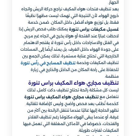
الجهاز.
بعد تنظيف فتحات هواء المكيف نراجع حركة الريش واتجاه
خروج الهواء، لأن النتيجة التي تهمك ليست مظهرًا نظيفًا
فقط، بل توزيع هواء أفضل داخل المكان. ضمن خدمة
يمكنك طلب فحص الريش إذا
غسيل مكيفات براس تنورة
لاحظت غبارًا عند الفتحة أو هواءً يخرج في اتجاه غير مريح.
في الفلل والاستراحات داخل رأس تنورة لا يقتصر الاهتمام
على جودة الهواء داخل الغرف، بل يمتد أيضًا إلى المساحات
الخارجية التي تحتاج عناية مستمرة، لذلك يمكن الجمع بين
تنظيف المكيفات وخدمة
تنظيف المسابح في رأس تنورة
للحفاظ على راحة المكان من الداخل والخارج في زيارة
منظمة.
تنظيف مجاري هواء المكيف براس تنورة
ليست كل مشكلة رائحة تحتاج تنظيف دكت كامل، لذلك
نتعامل مع
تنظيف مجاري هواء المكيف براس تنورة
كخدمة تُطلب بعد فحص واضح، وليس كإضافة تلقائية.
تظهر الحاجة إليها غالبًا عندما تنتقل الرائحة بين أكثر من
غرفة، أو عندما يبقى الهواء مكتومًا رغم تنظيف الفلاتر
والفتحات، خصوصًا في الأماكن المغلقة التي تعمل فيها
المكيفات لفترات طويلة.