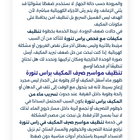
والمروحة حسب حالة الجهاز. لا نستخدم ضغطًا عشوائيًا قد
يثني الزعانف، ولا يتم رش الأجزاء الكهربائية مباشرة، لأن
الهدف ليس الغسيل السريع بل تنظيف آمن يحافظ على
مكونات المكيف.
في حالات ضعف البرودة، نربط الخدمة بخطوة
تنظيف
للتأكد من أن السبب
مكيفات مع فحص براس تنورة
مرتبط بالأتربة وليس بعطل آخر مثل نقص الفريون أو مشكلة
كهربائية. إذا كنت تبحث عن حل ضعف تبريد المكيف، أرسل
صورة الوحدة الخارجية ومكان تركيبها، ونحدد لك هل تحتاج
تنظيفًا أم فحصًا أوسع.
تنظيف مواسير صرف المكيف براس تنورة
ظهور ماء أسفل المكيف أو آثار رطوبة على الجدار ليس مجرد
إزعاج بسيط، لأنه قد يتحول مع الوقت إلى تلف في الدهان أو
رائحة رطوبة داخل الغرفة. عند حدوث
تسريب ماء من
يكون السبب المحتمل انسدادًا في
المكيف براس تنورة
خرطوم التصريف أو تجمع أتربة داخل مسار خروج الماء، لذلك
لا نبدأ بمسح الأثر فقط، بل نبحث عن مصدر المشكلة.
في خدمة
تنظيف مواسير صرف المكيف في راس تنورة
نراجع فتحة التصريف والخرطوم والمسار المتاح، ثم نزيل
الانسداد البسيط باستخدام أدوات مناسبة دون ضغط