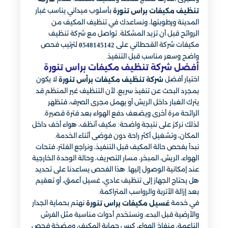
بأسلوب ميداني يناسب غبار
تنظيف مكيفات براس تنورة
المدينة ورطوبتها، ونساعدك في تنظيف المكيف من
الروائح قبل أن تزيد المشكلة. تواصل مع شركة تنظيف
مكيفات شركة القحطاني على
لترتيب فحص
0548145142
واضح وسعر مناسب قبل التنفيذ.
أفضل شركة تنظيف مكيفات براس تنورة
اختيار أفضل
لا يكون
شركة تنظيف مكيفات برأس تنورة
بمجرد البحث عن تنفيذ سريع، لأن التنظيف غير المنظم قد
يترك الغبار داخل الريش أو يهمل مجرى الصرف، فتظهر
الرائحة مرة أخرى ويضعف دفع الهواء بعد فترة قصيرة.
لذلك نركز على نتيجة واضحة: مكيف أنظف، هواء أخف داخل
المكان، وتشغيل أكثر راحة دون فوضى أثناء الخدمة.
نبدأ بفحص حالة المكيف قبل التنفيذ، ونراجع الفلتر، فتحات
الهواء، الريش، المبخر، مسار التصريف، وحالة الوحدة الخارجية
عند إمكانية الوصول إليها. هذا الفحص يساعدنا على تحديد
هل يحتاج الجهاز إلى تنظيف عادي، غسيل أعمق، أو تعقيم
بعد إزالة الأتربة والرواسب المتراكمة.
في خدمة
نهتم بحماية الجدار
غسيل مكيفات براس تنورة
والأرضية قبل البدء، ونستخدم أدوات مناسبة مثل الفرش
الناعمة، منفاخ الهواء، كيس حماية المكيف، ومضخة فحص