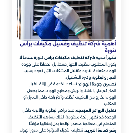
أهمية شركة تنظيف وغسيل مكيفات براس
تنورة
تظهر أهمية
عندما لا
شركة تنظيف مكيفات براس تنورة
يكون المطلوب تنظيف الجهاز فقط، بل الحفاظ على جودة
الهواء وكفاءة التبريد وتقليل المشكلات التي تعود بسبب
الغبار والرطوبة وكثرة التشغيل.
: تساعد الخدمة في إزالة الغبار
تحسين جودة الهواء
المتراكم على الفلاتر والريش ومخارج الهواء، مما يجعل
الهواء الخارج من المكيف أنظف وأكثر راحة داخل المنزل أو
المكتب.
: عند تراكم الرطوبة والأتربة داخل
تقليل الروائح المزعجة
الوحدة قد تظهر رائحة مكتومة، لذلك يساهم التنظيف
المنظم في معالجة مصدر الرائحة بدل إخفائها مؤقتًا.
: تنظيف الأجزاء المؤثرة على مرور الهواء
رفع كفاءة التبريد