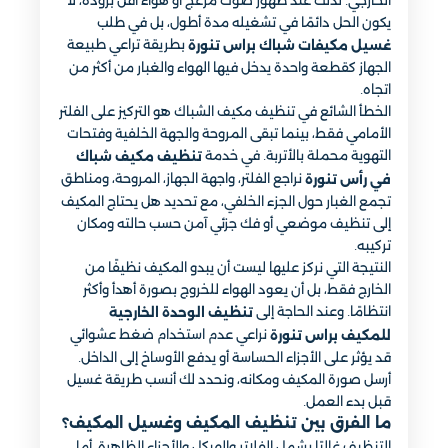
الخارجي. لذلك عند ظهور صوت مزعج أو هواء أقل برودة، لا
يكون الحل دائمًا في تشغيله مدة أطول، بل في طلب
بطريقة تراعي طبيعة
غسيل مكيفات شباك براس تنورة
الجهاز كقطعة واحدة يدخل فيها الهواء والغبار من أكثر من
اتجاه.
الخطأ الشائع في تنظيف مكيف الشباك هو التركيز على الفلتر
الأمامي فقط، بينما تبقى المروحة والجهة الخلفية وفتحات
التهوية محملة بالأتربة. في خدمة
تنظيف مكيف شباك
نراجع الفلتر، واجهة الجهاز، المروحة، ومناطق
في رأس تنورة
تجمع الغبار حول الجزء الخلفي، مع تحديد هل يحتاج المكيف
إلى تنظيف موضعي أو فك جزئي آمن حسب حالته ومكان
تركيبه.
النتيجة التي نركز عليها ليست أن يبدو المكيف نظيفًا من
الخارج فقط، بل أن يعود الهواء للخروج بصورة أهدأ وأكثر
انتظامًا. وعند الحاجة إلى
تنظيف الوحدة الخارجية
نراعي عدم استخدام ضغط عشوائي
للمكيف براس تنورة
قد يؤثر على الأجزاء الحساسة أو يدفع الأوساخ إلى الداخل.
أرسل صورة المكيف ومكانه، ونحدد لك أنسب طريقة غسيل
قبل بدء العمل.
ما الفرق بين تنظيف المكيف وغسيل المكيف؟
التنظيف غالبًا يشمل الفلاتر والهيكل والأجزاء الظاهرة، أما