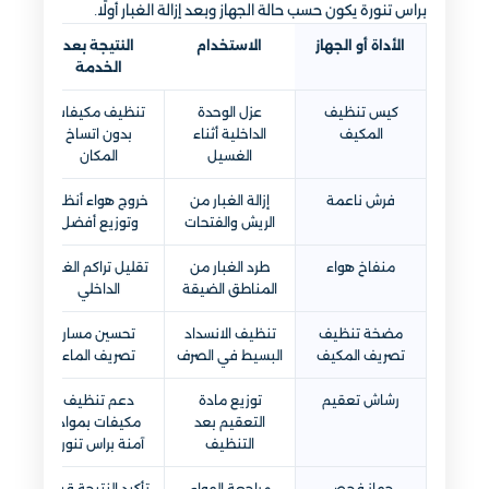
براس تنورة يكون حسب حالة الجهاز وبعد إزالة الغبار أولًا.
الأداة أو الجهاز
الاستخدام
النتيجة بعد
الخدمة
كيس تنظيف
عزل الوحدة
تنظيف مكيفات
المكيف
الداخلية أثناء
بدون اتساخ
الغسيل
المكان
فرش ناعمة
إزالة الغبار من
خروج هواء أنظف
الريش والفتحات
وتوزيع أفضل
منفاخ هواء
طرد الغبار من
تقليل تراكم الغبار
المناطق الضيقة
الداخلي
مضخة تنظيف
تنظيف الانسداد
تحسين مسار
تصريف المكيف
البسيط في الصرف
تصريف الماء
رشاش تعقيم
توزيع مادة
دعم تنظيف
التعقيم بعد
مكيفات بمواد
التنظيف
آمنة براس تنورة
جهاز فحص
مراجعة الهواء
تأكيد النتيجة قبل