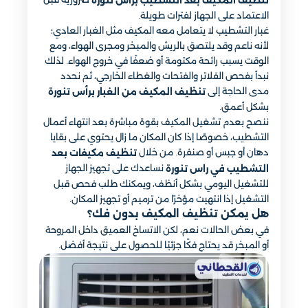
تنظيف المكيف بعد التشطيب براس تنورة
الاعتماد على الجهاز لفترات طويلة.
غبار التشطيب لا يتعامل معه المكيف مثل الغبار العادي؛
لأنه ناعم وقد يلتصق بالريش والمبخر ومجرى الهواء، ومع
الوقت يسبب رائحة مكتومة أو ضعفًا في خروج الهواء. لذلك
نبدأ بفحص الفلاتر والفتحات والغطاء الخارجي، ثم نحدد
مدى الحاجة إلى
تنظيف المكيف من الغبار برأس تنورة
بشكل أعمق.
ننصح بعدم تشغيل المكيف بقوة مباشرة بعد انتهاء أعمال
التشطيب، خصوصًا إذا كان المكان ما زال يحتوي على بقايا
دهان أو جبس أو صنفرة. من خلال
تنظيف مكيفات بعد
نساعدك على تجهيز الجهاز
التشطيب في راس تنورة
للتشغيل اليومي بشكل أنظف، ويمكنك طلب فحص قبل
التشغيل إذا انتهيت مؤخرًا من ترميم أو تجهيز المكان.
هل يمكن تنظيف المكيف بدون فك؟
في بعض الحالات نعم، لكن الاتساخ العميق داخل المروحة
أو المبخر قد يحتاج فكًا جزئيًا للحصول على نتيجة أفضل.