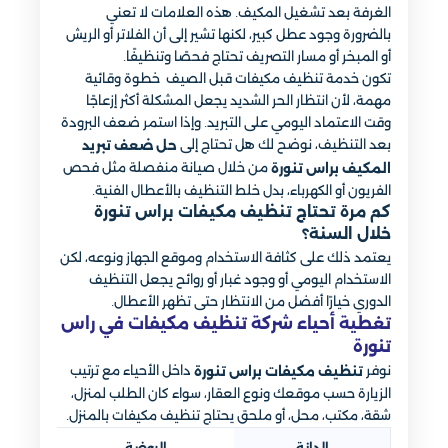
الغرفة بعد تشغيل المكيف. هذه العلامات لا تعني
بالضرورة وجود عطل كبير، لكنها تشير إلى أن الفلاتر أو الريش
أو المبخر أو مسار التصريف تحتاج فحصًا وتنظيفًا.
تكون خدمة تنظيف مكيفات قبل الصيف خطوة وقائية
مهمة، لأن انتظار الحر الشديد يجعل المشكلة أكثر إزعاجًا
وقت الاعتماد اليومي على التبريد. وإذا استمر ضعف البرودة
بعد التنظيف، نوضح لك هل تحتاج إلى
حل ضعف تبريد
من خلال صيانة منفصلة مثل فحص
المكيف براس تنورة
الفريون أو الكهرباء، بدل خلط التنظيف بالأعطال الفنية.
كم مرة تحتاج تنظيف مكيفات براس تنورة
خلال السنة؟
يعتمد ذلك على كثافة الاستخدام وموقع الجهاز ونوعه، لكن
الاستخدام اليومي أو وجود غبار أو روائح يجعل التنظيف
الدوري خيارًا أفضل من الانتظار حتى تظهر الأعطال.
تغطية أحياء شركة تنظيف مكيفات في راس
تنورة
نوفر
داخل الأحياء مع ترتيب
تنظيف مكيفات براس تنورة
الزيارة حسب موقعك ونوع العقار، سواء كان الطلب لمنزل،
شقة، مكتب، محل، أو ملحق يحتاج تنظيف مكيفات بالمنزل.
الدانة
الروضة