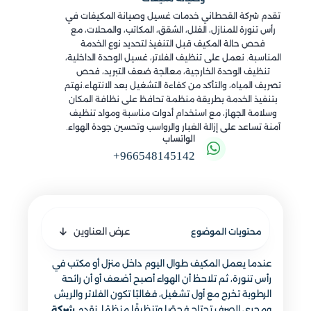
تقدم شركة القحطاني خدمات غسيل وصيانة المكيفات في
رأس تنورة للمنازل، الفلل، الشقق، المكاتب، والمحلات، مع
فحص حالة المكيف قبل التنفيذ لتحديد نوع الخدمة
المناسبة. نعمل على تنظيف الفلاتر، غسيل الوحدة الداخلية،
تنظيف الوحدة الخارجية، معالجة ضعف التبريد، فحص
تصريف المياه، والتأكد من كفاءة التشغيل بعد الانتهاء.نهتم
بتنفيذ الخدمة بطريقة منظمة تحافظ على نظافة المكان
وسلامة الجهاز، مع استخدام أدوات مناسبة ومواد تنظيف
آمنة تساعد على إزالة الغبار والرواسب وتحسين جودة الهواء.
الواتساب
+966548145142
عرض العناوين
محتويات الموضوع
عندما يعمل المكيف طوال اليوم داخل منزل أو مكتب في
رأس تنورة، ثم تلاحظ أن الهواء أصبح أضعف أو أن رائحة
الرطوبة تخرج مع أول تشغيل، فغالبًا تكون الفلاتر والريش
ومجرى الصرف تحتاج فحصًا وتنظيفًا منظمًا. نقدم
شركة