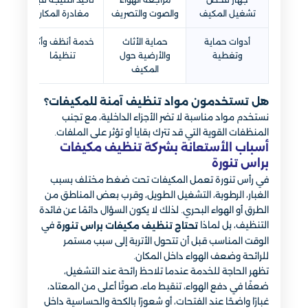
تشغيل المكيف
والصوت والتصريف
مغادرة المكان
أدوات حماية
حماية الأثاث
خدمة أنظف وأكثر
وتغطية
والأرضية حول
تنظيمًا
المكيف
هل تستخدمون مواد تنظيف آمنة للمكيفات؟
نستخدم مواد مناسبة لا تضر الأجزاء الداخلية، مع تجنب
المنظفات القوية التي قد تترك بقايا أو تؤثر على الملفات.
أسباب الأستعانة بشركة تنظيف مكيفات
براس تنورة
في رأس تنورة تعمل المكيفات تحت ضغط مختلف بسبب
الغبار، الرطوبة، التشغيل الطويل، وقرب بعض المناطق من
الطرق أو الهواء البحري. لذلك لا يكون السؤال دائمًا عن فائدة
التنظيف، بل لماذا
في
تحتاج تنظيف مكيفات براس تنورة
الوقت المناسب قبل أن تتحول الأتربة إلى سبب مستمر
للرائحة وضعف الهواء داخل المكان.
تظهر الحاجة للخدمة عندما تلاحظ رائحة عند التشغيل،
ضعفًا في دفع الهواء، تنقيط ماء، صوتًا أعلى من المعتاد،
غبارًا واضحًا عند الفتحات، أو شعورًا بالكحة والحساسية داخل