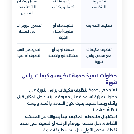
تعقيم بعد
غرف مغلقة،
تقليل مصادر
التنظيف
أطفال، مكاتب
الرائحة بعد
الغسيل
تنظيف التصريف
تنقيط ماء أو
تحسين خروج الماء
رطوبة أسفل
من المسار
الجهاز
تنظيف مكيفات
ضعف تبريد أو
تحديد هل السبب
يتح
مع فحص براس
مشكلة غير واضحة
تنظيف أم صيانة
تنورة
خطوات تنفيذ خدمة تنظيف مكيفات براس
تنورة
نعتمد في خدمة
على
تنظيف مكيفات براس تنورة
خطوات مرتبة تساعدك على معرفة ما يتم داخل المكان قبل
وأثناء وبعد التنفيذ، بحيث تكون الخدمة واضحة وليست
تنظيفًا عشوائيًا.
: نبدأ بسؤالك عن المشكلة
استقبال ملاحظة المكيف
الظاهرة، مثل ضعف الهواء أو الرائحة أو التنقيط، حتى نحدد
نقطة الفحص الأولى بدل البدء بطريقة عامة.