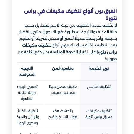
الفرق بين أنواع تنظيف مكيفات في براس
تنورة
لا تختلف خدمة التنظيف من حيث الاسم فقط، بل حسب
حالة المكيف والنتيجة المطلوبة؛ فهناك جهاز يحتاج إزالة غبار
بسيطة، وآخر يحتاج غسيلًا أعمق أو فحص تصريف أو تعقيم
بعد التنظيف. لذلك يساعدك فهم أنواع
تنظيف مكيفات
على اختيار الخدمة المناسبة بدل دفع تكلفة غير
براس تنورة
ضرورية.
نوع الخدمة
مناسبة لمن
النتيجة
ملا
المتوقعة
تنظيف أساسي
مكيف يعمل جيدًا
تحسين الهواء
ا
مع غبار خفيف
وإزالة الأتربة
الظاهرة
تنظيف مكيفات
رائحة، ضعف
تنظيف الفلاتر
عميق براس تنورة
هواء، اتساخ واضح
والريش والمبخر
ومجرى الهواء