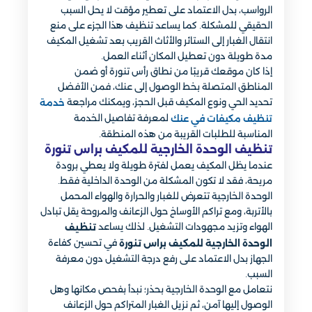
الرواسب، بدل الاعتماد على تعطير مؤقت لا يحل السبب
الحقيقي للمشكلة. كما يساعد تنظيف هذا الجزء على منع
انتقال الغبار إلى الستائر والأثاث القريب بعد تشغيل المكيف
مدة طويلة دون تعطيل المكان أثناء العمل.
إذا كان موقعك قريبًا من نطاق رأس تنورة أو ضمن
المناطق المتصلة بخط الوصول إلى عنك، فمن الأفضل
تحديد الحي ونوع المكيف قبل الحجز، ويمكنك مراجعة
خدمة
لمعرفة تفاصيل الخدمة
تنظيف مكيفات في عنك
المناسبة للطلبات القريبة من هذه المنطقة.
تنظيف الوحدة الخارجية للمكيف براس تنورة
عندما يظل المكيف يعمل لفترة طويلة ولا يعطي برودة
مريحة، فقد لا تكون المشكلة من الوحدة الداخلية فقط.
الوحدة الخارجية تتعرض للغبار والحرارة والهواء المحمل
بالأتربة، ومع تراكم الأوساخ حول الزعانف والمروحة يقل تبادل
الهواء وتزيد مجهودات التشغيل. لذلك يساعد
تنظيف
في تحسين كفاءة
الوحدة الخارجية للمكيف براس تنورة
الجهاز بدل الاعتماد على رفع درجة التشغيل دون معرفة
السبب.
نتعامل مع الوحدة الخارجية بحذر؛ نبدأ بفحص مكانها وهل
الوصول إليها آمن، ثم نزيل الغبار المتراكم حول الزعانف