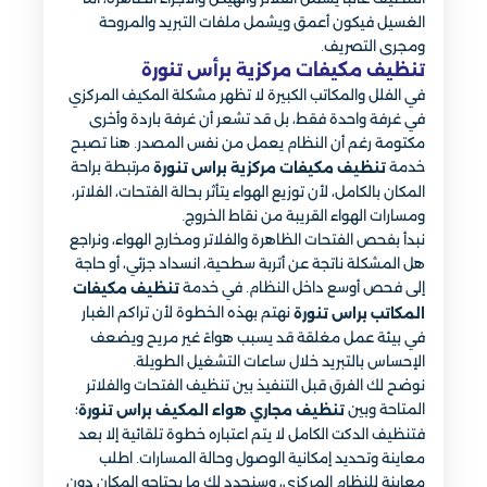
الغسيل فيكون أعمق ويشمل ملفات التبريد والمروحة
ومجرى التصريف.
تنظيف مكيفات مركزية برأس تنورة
في الفلل والمكاتب الكبيرة لا تظهر مشكلة المكيف المركزي
في غرفة واحدة فقط، بل قد تشعر أن غرفة باردة وأخرى
مكتومة رغم أن النظام يعمل من نفس المصدر. هنا تصبح
خدمة
مرتبطة براحة
تنظيف مكيفات مركزية براس تنورة
المكان بالكامل، لأن توزيع الهواء يتأثر بحالة الفتحات، الفلاتر،
ومسارات الهواء القريبة من نقاط الخروج.
نبدأ بفحص الفتحات الظاهرة والفلاتر ومخارج الهواء، ونراجع
هل المشكلة ناتجة عن أتربة سطحية، انسداد جزئي، أو حاجة
إلى فحص أوسع داخل النظام. في خدمة
تنظيف مكيفات
نهتم بهذه الخطوة لأن تراكم الغبار
المكاتب براس تنورة
في بيئة عمل مغلقة قد يسبب هواءً غير مريح ويضعف
الإحساس بالتبريد خلال ساعات التشغيل الطويلة.
نوضح لك الفرق قبل التنفيذ بين تنظيف الفتحات والفلاتر
المتاحة وبين
؛
تنظيف مجاري هواء المكيف براس تنورة
فتنظيف الدكت الكامل لا يتم اعتباره خطوة تلقائية إلا بعد
معاينة وتحديد إمكانية الوصول وحالة المسارات. اطلب
معاينة للنظام المركزي، وسنحدد لك ما يحتاجه المكان دون