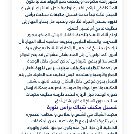
تظهر رائحة مكتومة أو يضعف دفع الهواء، فغالبًا تكون
المشكلة في تراكم الغبار والرطوبة داخل الفلاتر أو الريش أو
المبخر. لذلك نبدأ خدمة
غسيل مكيفات سبليت برأس
بفحص الأجزاء الظاهرة وتحديد هل يحتاج الجهاز إلى
تنورة
تنظيف عادي أم غسيل أعمق.
نهتم أثناء التنفيذ بتنظيف الفلاتر، الريش، المبخر، مجرى
التصريف، والغطاء الخارجي بطريقة مناسبة لحالة الجهاز، لأن
ترك جزء متسخ قد يجعل الرائحة أو التنقيط يعودان مرة
أخرى. كما نراعي أن رش الماء بشكل عشوائي قد يضر الدوائر
الحساسة أو يدفع الأتربة إلى أماكن أعمق داخل الوحدة.
في خدمة
نغطي
تنظيف مكيفات سبليت براس تنورة
الجدار والأرضية ونستخدم كيس تنظيف عند الحاجة، حتى يتم
العمل بدون فوضى داخل المكان. وبعد الانتهاء نشغل
المكيف ونراجع الهواء والصوت والتصريف، ويمكنك إرسال
صورة الوحدة قبل الزيارة لنحدد طريقة تنظيف مكيفات
سبليت بدون اتساخ المكان بشكل أدق.
غسيل مكيف شباك برأس تنورة
مكيف الشباك في الشقق والملاحق والمكاتب الصغيرة
برأس تنورة يتعامل مع ظروف أصعب من المكيفات
الداخلية، لأن جزءًا كبيرًا منه يكون مواجهًا للغبار والهواء