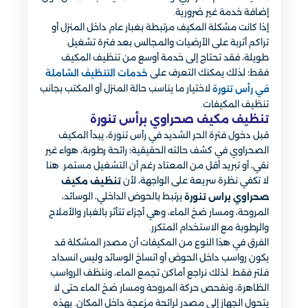
إضافة خدمة غير ضرورية.
إذا كانت مشكلة المكيف مرتبطة بغبار عام داخل المنزل أو
تراكم أتربة على الأرضيات والمجالس بعد فترة تشغيل
طويلة، فقد تحتاج إلى خدمة أوسع من تنظيف المكيف
فقط؛ لذلك يمكنك التعرف على
خدمات التنظيف الشاملة
لاختيار ما يناسب حالة المنزل أو المكتب بجانب
في رأس تنورة
تنظيف المكيفات.
تنظيف مكيف صحراوي برأس تنورة
قبل دخول فترة الحر الشديد في رأس تنورة، يبدأ المكيف
الصحراوي في كشف حالته الحقيقية؛ رائحة رطوبة، هواء غير
نقي، أو تبريد أقل من المعتاد رغم أن التشغيل مستمر. هنا
لا تكفي نظرة سريعة على الواجهة، لأن
تنظيف مكيف
يرتبط بالحوض الداخلي، الوسائد،
صحراوي براس تنورة
المروحة، ومسار ضخ الماء، وهي أجزاء تتأثر بالغبار والأملاح
والرطوبة مع الاستخدام المتكرر.
الفرق في هذا النوع من المكيفات أن مصدر المشكلة قد
يكون رواسب داخل الحوض أو اتساخ الوسائد وليس انسداد
فلتر فقط. لذلك نراجع أماكن تجمع الماء، وننظف الرواسب
الظاهرة، ونفحص حركة المروحة ومسار ضخ الماء حتى لا
يتحول الجهاز إلى مصدر لرائحة مزعجة داخل المكان. بهذه