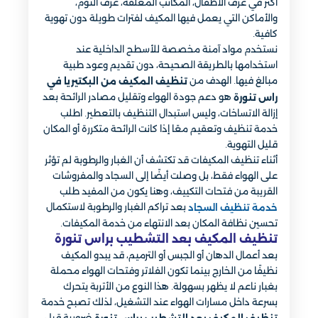
أكثر في غرف الأطفال، المكاتب المغلقة، غرف النوم،
والأماكن التي يعمل فيها المكيف لفترات طويلة دون تهوية
كافية.
نستخدم مواد آمنة مخصصة للأسطح الداخلية عند
استخدامها بالطريقة الصحيحة، دون تقديم وعود طبية
مبالغ فيها. الهدف من
تنظيف المكيف من البكتيريا في
هو دعم جودة الهواء وتقليل مصادر الرائحة بعد
راس تنورة
إزالة الاتساخات، وليس استبدال التنظيف بالتعطير. اطلب
خدمة تنظيف وتعقيم معًا إذا كانت الرائحة متكررة أو المكان
قليل التهوية.
أثناء تنظيف المكيفات قد تكتشف أن الغبار والرطوبة لم تؤثر
على الهواء فقط، بل وصلت أيضًا إلى السجاد والمفروشات
القريبة من فتحات التكييف، وهنا يكون من المفيد طلب
بعد تراكم الغبار والرطوبة لاستكمال
خدمة تنظيف السجاد
تحسين نظافة المكان بعد الانتهاء من خدمة المكيفات.
تنظيف المكيف بعد التشطيب براس تنورة
بعد أعمال الدهان أو الجبس أو الترميم، قد يبدو المكيف
نظيفًا من الخارج بينما تكون الفلاتر وفتحات الهواء محملة
بغبار ناعم لا يظهر بسهولة. هذا النوع من الأتربة يتحرك
بسرعة داخل مسارات الهواء عند التشغيل، لذلك تصبح خدمة
ضرورية قبل