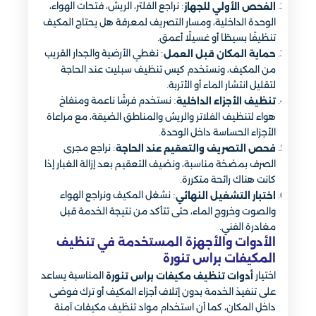
: نراجع الفلتر، الريش، فتحات الهواء،
الفحص الأولي للجهاز
الوحدة الداخلية، ومسار التصريف لمعرفة هل يحتاج المكيف
تنظيفًا بسيطًا أو غسيلًا أعمق.
: نغطي الأرضية والجدار القريب
حماية المكان قبل العمل
من المكيف، ونستخدم كيس تنظيف سبليت عند الحاجة
لتقليل انتشار الماء أو الأتربة.
: نستخدم فرشًا ناعمة ومنفاخ
تنظيف الأجزاء الداخلية
هواء لتنظيف الفلاتر والريش والمناطق الضيقة، مع مراعاة
الأجزاء الحساسة داخل الوحدة.
: نراجع مجرى
فحص التصريف والتعقيم عند الحاجة
الصرف بمضخة مناسبة، ونضيف التعقيم بعد إزالة الغبار إذا
كانت هناك رائحة متكررة.
: نشغل المكيف ونراجع الهواء
اختبار التشغيل النهائي
والصوت وخروج الماء، حتى تتأكد من نتيجة الخدمة قبل
مغادرة الفني.
الأدوات والأجهزة المستخدمة في تنظيف
المكيفات براس تنورة
اختيار
المناسبة يساعد
أدوات تنظيف مكيفات براس تنورة
على تنفيذ الخدمة بدون إتلاف أجزاء المكيف أو ترك فوضى
داخل المكان، كما أن استخدام مواد تنظيف مكيفات آمنة