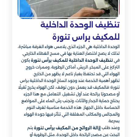
تنظيف الوحدة الداخلية
للمكيف براس تنورة
الوحدة الداخلية هي الجزء الذي يلامس هواء الغرفة مباشرة،
لذلك لا يصح اختصار العناية بها في مسح الغطاء الخارجي.
في
يكون
تنظيف الوحدة الداخلية للمكيف برأس تنورة
التركيز على المبخر، الريش، أماكن الرطوبة، وممرات خروج
الهواء التي قد تحتفظ بغبار ناعم لا يظهر من الخارج.
تظهر أهمية الخدمة عند وجود اتساخ الوحدة الداخلية براس
تنورة؛ فالمكيف قد يعمل دون توقف، لكن الهواء يخرج ثقيلًا
أو مصحوبًا برائحة عند أول تشغيل. التعامل مع هذا الجزء
يحتاج حماية الجدار والأثاث، وتجنب رش الماء على المواضع
الحساسة داخل الجهاز. هذه الخدمة مناسبة لغرف النوم
والمجالس والمكاتب المغلقة التي تتأثر فيها جودة الهواء
بسرعة.
وعند طلب
يتم
إزالة الروائح من المكيف برأس تنورة
البحث عن مصدر الرائحة داخل الوحدة، مثل الرطوبة أو