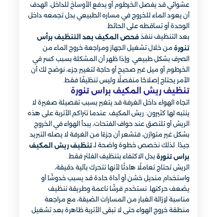
عشوائي قد يفصل الخرطوم أو يدفع الأوساخ للداخل. الهدف
أن يعود الماء للخروج في مساره الطبيعي بدل تجمعه داخل
الوحدة أو تساقطه على الحائط.
بعد التنظيف ننفذ
فحص المكيف بعد التنظيف برأس
من خلال تشغيل الجهاز ومراجعة خروج الماء من
تنورة
الصرف بشكل طبيعي. وإذا ظهر أن المشكلة بسبب كسر في
الخرطوم أو ميل غير صحيح أو حاجة لتغيير جزء، نوضح لك أن
الأمر يحتاج إصلاحًا منفصلًا وليس تنظيفًا فقط.
تنظيف ريش المكيف براس تنورة
اتجاه الهواء داخل الغرفة قد يتغير بسبب تفصيلة صغيرة لا
ينتبه لها كثيرون: ريش المكيف. عندما تتراكم الأتربة على هذه
الريش أو تلتصق عند حواف الفتحات، يبدأ الهواء في الخروج
بشكل غير متوازن، فتشعر أن جزءًا من الغرفة لا يصله التبريد
جيدًا. لذلك نخصص خطوة واضحة لـ
تنظيف ريش المكيف
بدل الاكتفاء بتنظيف الفلتر فقط.
براس تنورة
الريش تحتاج تعاملًا هادئًا لأنها تتحرك بآلية دقيقة،
واستخدام منديل خشن أو أداة حادة قد يسبب خدوشًا أو
يضعف حركتها. نستخدم فرشًا ناعمة وطريقة تنظيف
مناسبة لإزالة الغبار من المسارات الضيقة، مع مراجعة
منطقة خروج الهواء حتى لا تبقى الأتربة ظاهرة بعد تشغيل