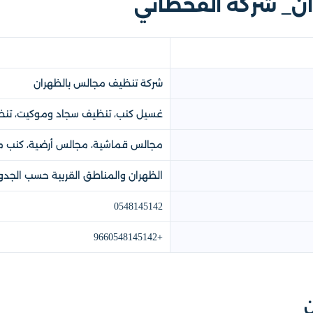
ن_ شركة القحطاني
شركة تنظيف مجالس بالظهران
غسيل كنب، تنظيف سجاد وموكيت، تنظيف
مجالس قماشية، مجالس أرضية، كنب م
الظهران والمناطق القريبة حسب الجدو
0548145142
+9660548145142
ن