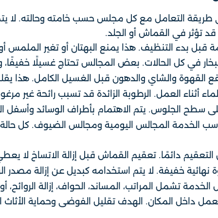
ريقة التعامل مع كل مجلس حسب خامته وحالته. لا يتم
د تؤثر في القماش أو الجلد.
مة قبل بدء التنظيف. هذا يمنع البهتان أو تغير الملمس أو 
البخار في كل الحالات. بعض المجالس تحتاج غسيلًا خفيفًا،
قع القهوة والشاي والدهون قبل الغسيل الكامل. هذا يقلل
ماء أثناء العمل. الرطوبة الزائدة قد تسبب رائحة غير مرغ
على سطح الجلوس. يتم الاهتمام بأطراف الوسائد وأسفل ا
اسب الخدمة المجالس اليومية ومجالس الضيوف. كل حالة 
لتعقيم دائمًا. تعقيم القماش قبل إزالة الاتساخ لا يعطي 
 نهائية خفيفة. لا يتم استخدامه كبديل عن إزالة مصدر الر
الخدمة تشمل المراتب، المساند، الحواف، إزالة الروائح، أو
لعمل داخل المكان. الهدف تقليل الفوضى وحماية الأثاث ا