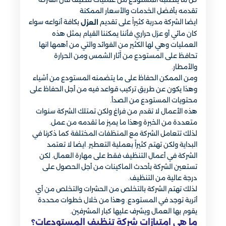
تقدمه بأفضل الخدمات والأسعار الممكنة
ايضا الشركة مدربة كثيراً على تقديم
بكافة أنواعه سواء
العزل
كان مائي أو عزل حراري فأننا يمكننا القيام بمثل هذه
العمليات وهي لها الكثير من الفوائد والتي من أهمها انها
تحافظ على المستودع من أَثار الشمس ومن الحرارة
والأمطار.
ومن الممكن الحفاظ على ما يتضمنه المستودع من أشياء
وهذا يكون عن طريق تركيب قواعد فيه من أجل الحفاظ على
محتويات المستودع من الصدأ.
هذه الأعمال لا تقدم من فراغ ولكن تمتلك الشركة سنوات
متعددة من الخبرة وهذا ما يميز ما تقدمه من عمل.
لذلك تتعامل الشركة مع المنظفات المختلفة كما ذكرنا في
البداية ولكن تهتم كثيراً بعملية التعطير. ايضا لا تعتمد
الشركة في أعمال التنظيف فقط على مهارة العمال. لكن
تستعين الشركة بأحدث الماكينات من أجل الحصول على
درجة عالية من التنظيف.
لذلك تهتم الشركة بالتخلص من الحشرات والتخلص من أي
أتربة توجد في المستودع. وهذا من خلال خطوات محددة
يقوم بها العمال ويشرف عليها كبار المشرفين.
ما هي امتيازات شركة تنظيف المستودعات؟