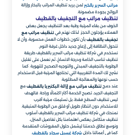
لمن يريد تنظيف المراتب بالبخار وإزالة
مراتب السرير بالخبر
الروائح بجودة مضمونة.
تنظيف مراتب مع التجفيف بالقطيف
الخوف من بقاء المرتبة رطبة بعد التنظيف يجعل بعض
العملاء يؤجلون الحجز. لذلك نهتم في
تنظيف مراتب مع
بأن تكون خطوات العمل محسوبة، وأن لا
تجفيف بالقطيف
تتحول النظافة إلى إزعاج جديد داخل غرفة النوم.
نستخدم في شركة تنظيف مراتب السرير بالقطيف طريقة
تنظيف تناسب الخامة ودرجة الاتساخ، ثم نعمل على تقليل
الرطوبة بالتجفيف المبدئي والتوجيه الصحيح للتهوية. كما
نشرح لك المدة التقريبية التي تحتاجها المرتبة قبل الاستخدام
حسب نوعها والمعالجة المطلوبة.
عند دمج
مع
تنظيف مراتب مع إزالة البكتيريا بالقطيف
التجفيف الجيد، تصبح الخدمة أكثر اكتمالًا وراحة. فالهدف
ليس تنظيف السطح فقط، بل تسليمك مرتبة أقرب
للاستخدام دون انتظار طويل أو قلق من الرطوبة المتبقية.
نمنحك في شركة تنظيف مراتب السرير بالقطيف أسلوب
تنظيف متكامل يعكس اهتمامنا بكل تفاصيل المنزل،
ونوسع نطاق خدمتنا ليشمل حلول المفروشات المتقدمة
كما في أعمالنا داخل
.
شركة غسيل سجاد بالقطيف