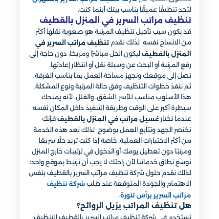
لتجد تنظيفًا عميقًا يناسب بيتك أينما كنت.
تنظيف مراتب السرير في المنزل بالقطيف
قد يكون سبب تأجيل تنظيف المرتبة هو صعوبة نقلها أكثر
من الاتساخ نفسه. لذلك نقدم
تنظيف مراتب السرير في
ليكون الحل مباشرًا ومريحًا، دون حاجة إلى
المنزل بالقطيف
رفع المرتبة أو البحث عن وسيلة نقل أو انتظار إعادتها.
نصل إلى موقعك ونجهز مساحة العمل بما يناسب الغرفة،
ثم ننفذ خطوات التنظيف وفق حالة المرتبة ونوع المشكلة.
هذا الأسلوب مناسب للأسر، الشقق، والفلل، لأنه يمنحك
سيطرة أكبر على الوقت وطريقة التنفيذ داخل المكان نفسه.
عندما تختار
فإنك
غسيل مراتب في المنزل بالقطيف
تختصر الجهد وتتابع العمل بوضوح. لذلك نعد هذه الخدمة
من أكثر الاختيارات العملية، خاصة إذا كنت تريد حلًا سريعًا
ومرتبًا دون تعطيل يومك أو الدخول في ترتيبات خارج المنزل.
نوسع نطاق خدماتنا لأن راحتك لا يجب أن ترتبط بموقع واحد؛
لذلك نقدم حلول شركة تنظيف مراتب السرير بالقطيف بنفس
الاهتمام والجودة المتوقعة عند طلب
شركة تنظيف
.
مراتب السرير برأس تنورة
هل تنظيف المراتب يزيل الروائح؟
نستخدم في شركة تنظيف مراتب السرير بالقطيف التنظيف