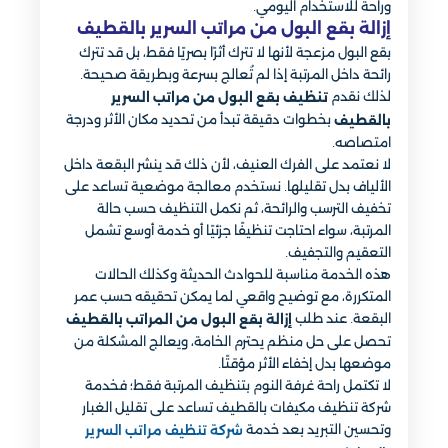
وراحة للاستخدام اليومي.
إزالة بقع البول من مراتب السرير بالقطيف
بقع البول مزعجة لأنها لا تترك أثرًا بصريًا فقط، بل قد تترك
رائحة داخل المرتبة إذا لم تُعالج بسرعة وبطريقة صحيحة.
لذلك نقدم
تنظيف بقع البول من مراتب السرير
بخطوات دقيقة تبدأ من تحديد مكان الأثر ودرجة
بالقطيف
امتصاصه.
لا نعتمد على الفرك العنيف، لأن ذلك قد ينشر البقعة داخل
الألياف بدل تقليلها. نستخدم معالجة موضعية تساعد على
تخفيف الترسب والرائحة، ثم نكمل التنظيف حسب حالة
المرتبة، سواء احتاجت تنظيفًا جزئيًا أو خدمة أوسع تشمل
التعقيم والتجفيف.
هذه الخدمة مناسبة للحوادث الحديثة وكذلك الحالات
المتكررة، مع توضيح واقعي لما يمكن تحقيقه حسب عمر
البقعة. عند طلب
إزالة بقع البول من المراتب بالقطيف
تحصل على حل منظم يحترم الخامة، ويعالج المشكلة من
موضعها بدل إخفاء الأثر مؤقتًا.
لا تكتمل راحة غرفة النوم بتنظيف المرتبة فقط؛ فخدمة
شركة تنظيف مكيفات بالقطيف تساعد على تقليل الغبار
وتحسين التبريد بعد خدمة
شركة تنظيف مراتب السرير