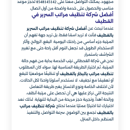
مجهود، يمكنك التواصل معنا على
لحجز موعد
0548145142
مناسب والحصول على خدمة واضحة من أول اتصال.
أفضل شركة تنظيف مراتب السرير في
القطيف
عندما تبحث عن
أفضل شركة تنظيف مراتب السرير
فأنت لا تريد اسمًا فقط، بل تريد جهة تفهم أن
بالقطيف
المرتبة جزء أساسي من راحتك اليومية. البقع، الروائح، وآثار
الاستخدام الطويل قد تجعل النوم أقل راحة حتى مع تغيير
الشراشف باستمرار.
نحن في شركة القحطاني نرتب الخدمة بداية من فهم حالة
المرتبة، ثم اختيار الطريقة المناسبة لها، سواء كان المطلوب
أو تنظيفًا موضعيًا للبقع
تنظيف مراتب بالبخار بالقطيف
أو تعقيمًا مع تجفيف. لا نستخدم أسلوبًا واحدًا لكل الحالات،
لأن اختلاف الخامة ونوع الاتساخ يغير طريقة التعامل.
النتيجة التي نركز عليها هي أن تحصل على مرتبة أنظف،
ورائحة أهدأ، وتجربة حجز مريحة من البداية للنهاية. لذلك نعد
اختيارك لنا اختيارًا عمليًا عندما تحتاج
شركة تنظيف مراتب
تجمع بين الوضوح، سرعة التواصل، والتنفيذ
بالقطيف
المنظم داخل المنزل.