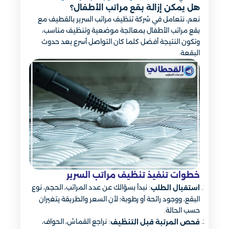
هل يمكن إزالة بقع مراتب الأطفال؟
نعم، نتعامل في شركة تنظيف مراتب السرير بالقطيف مع
بقع مراتب الأطفال بمعالجة موضعية وتنظيف مناسب،
وتكون النتيجة أفضل كلما كان التواصل أسرع بعد حدوث
البقعة.
خطوات تنفيذ تنظيف مراتب السرير
: نبدأ بسؤالك عن عدد المراتب، الحجم، نوع
استقبال الطلب
البقع، ووجود رائحة أو رطوبة؛ لأن السعر والطريقة يتغيران
حسب الحالة.
: نراجع القماش، الحواف،
فحص المرتبة قبل التنظيف