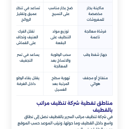
ماكينة بخار
ضخ بخار مناسب
تساعد في تنظيف
مخصصة
على النسيج
عميق وتقليل
للمفروشات
الروائح
فرشاة معالجة
توزيع مواد
تقلل الفرك
ناعمة
التنظيف على
العنيف وتحافظ
البقعة
على القماش
جهاز شفط رطب
سحب الرطوبة
يساعد في تسريع
والاتساخ بعد
التجفيف
المعالجة
منفاخ أو مجفف
تهوية سطح
يقلل بقاء الرطوبة
هوائي
المرتبة بعد
داخل الغرفة
الغسيل
مناطق تغطية شركة تنظيف مراتب
بالقطيف
في شركة تنظيف مراتب السرير بالقطيف نصل إلى نطاق
واسع داخل القطيف وما حولها، ونرتب الموعد حسب الموقع