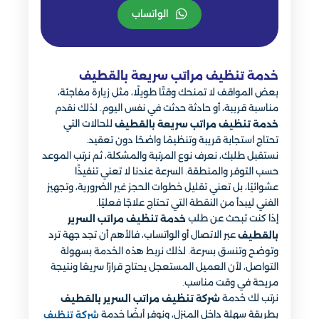
الواتساب
خدمة تنظيف مراتب سريعة بالقطيف
بعض المواقف لا تمنحك وقتًا طويلًا، مثل زيارة مفاجئة،
مناسبة قريبة، أو حادثة حدثت في نفس اليوم. لذلك نقدم
للحالات التي
خدمة تنظيف مراتب سريعة بالقطيف
تحتاج استجابة قريبة وتنظيمًا واضحًا دون تعقيد.
نستقبل طلبك، نعرف نوع المرتبة والمشكلة، ثم نرتب الموعد
حسب التوفر والمنطقة. السرعة عندنا لا تعني تنفيذًا
عشوائيًا، بل تعني تقليل خطوات الحجز غير الضرورية، وتجهيز
الفني ليبدأ من النقطة التي تحتاج علاجًا فعليًا.
إذا كنت تبحث عن طلب
خدمة تنظيف مراتب السرير
عبر الاتصال أو الواتساب، فالأهم أن تجد جهة ترد
بالقطيف
وتوضح وتنسق بسرعة. لذلك نربط هذه الخدمة بسهولة
التواصل، لأن العميل المستعجل يحتاج قرارًا سريعًا ونتيجة
مريحة في وقت مناسب.
نرتب لك خدمة
شركة تنظيف مراتب السرير بالقطيف
بطريقة سهلة داخل المنزل، ونوفر أيضًا خدمة
شركة تنظيف