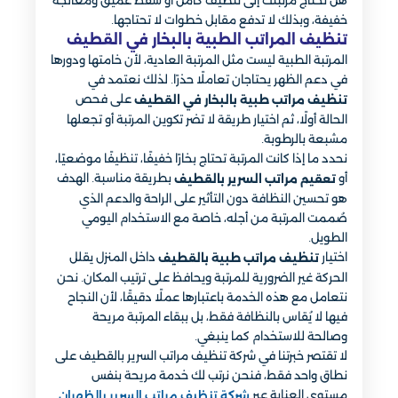
هل تحتاج مرتبتك إلى تنظيف كامل أو شفط عميق ومعالجة
خفيفة، وبذلك لا تدفع مقابل خطوات لا تحتاجها.
تنظيف المراتب الطبية بالبخار في القطيف
المرتبة الطبية ليست مثل المرتبة العادية، لأن خامتها ودورها
في دعم الظهر يحتاجان تعاملًا حذرًا. لذلك نعتمد في
على فحص
تنظيف مراتب طبية بالبخار في القطيف
الحالة أولًا، ثم اختيار طريقة لا تضر تكوين المرتبة أو تجعلها
مشبعة بالرطوبة.
نحدد ما إذا كانت المرتبة تحتاج بخارًا خفيفًا، تنظيفًا موضعيًا،
أو
بطريقة مناسبة. الهدف
تعقيم مراتب السرير بالقطيف
هو تحسين النظافة دون التأثير على الراحة والدعم الذي
صُممت المرتبة من أجله، خاصة مع الاستخدام اليومي
الطويل.
اختيار
داخل المنزل يقلل
تنظيف مراتب طبية بالقطيف
الحركة غير الضرورية للمرتبة ويحافظ على ترتيب المكان. نحن
نتعامل مع هذه الخدمة باعتبارها عملًا دقيقًا، لأن النجاح
فيها لا يُقاس بالنظافة فقط، بل ببقاء المرتبة مريحة
وصالحة للاستخدام كما ينبغي.
لا تقتصر خبرتنا في شركة تنظيف مراتب السرير بالقطيف على
نطاق واحد فقط، فنحن نرتب لك خدمة مريحة بنفس
مستوى العناية عبر
شركة تنظيف مراتب السرير بالظهران