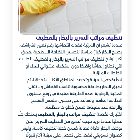
تنظيف مراتب السرير بالبخار بالقطيف
عندما تشعر أن المرتبة فقدت انتعاشها رغم تغيير الشراشف،
يصبح البخار خيارًا مناسبًا لتحسين النظافة السطحية بعمق
أكبر. نرشح
للحالات
تنظيف مراتب السرير بالبخار بالقطيف
التي تحتاج إنعاشًا واضحًا دون استخدام عشوائي للماء أو
الخلطات المنزلية.
نبدأ بفحص المرتبة وتحديد المناطق الأكثر استخدامًا، ثم
نطبق البخار بطريقة محسوبة تناسب القماش ولا تثقل
المرتبة بالرطوبة. هذه الطريقة مفيدة في رفع مستوى
النظافة العامة، وتساعد على تحسين ملمس السطح
والرائحة عند تنفيذها ضمن خطوات منظمة.
اختيارك لخدمة
يمنحك حلًا
تنظيف مراتب بالبخار بالقطيف
عمليًا عندما تريد نتيجة أعمق من التنظيف السريع. نحن
نوظف البخار كأداة فعالة ضمن خطة تنظيف كاملة، وليس
كعنوان تسويقي فقط، حتى تحصل على مرتبة أكثر قبولًا