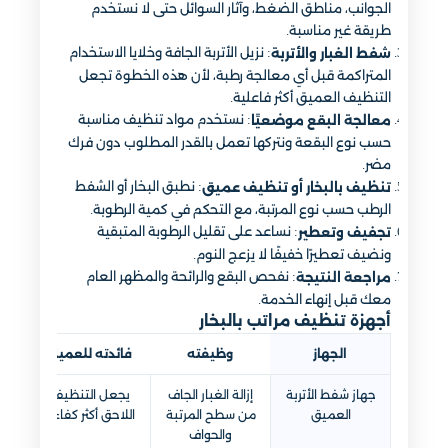
الجوانب، مناطق الضغط، وآثار السوائل حتى لا نستخدم
طريقة غير مناسبة.
: نزيل الأتربة الجافة وخلايا الاستخدام
شفط الغبار والأتربة
المتراكمة قبل أي معالجة رطبة، لأن هذه الخطوة تجعل
التنظيف العميق أكثر فاعلية.
: نستخدم مواد تنظيف مناسبة
معالجة البقع موضعيًا
حسب نوع البقعة ونتركها تعمل بالقدر المطلوب دون فرك
مضر.
: نطبق البخار أو الشفط
تنظيف بالبخار أو تنظيف عميق
الرطب حسب نوع المرتبة، مع التحكم في كمية الرطوبة.
: نساعد على تقليل الرطوبة المتبقية
تجفيف وتعطير
ونضيف تعطيرًا خفيفًا لا يزعج النوم.
: نفحص البقع والرائحة والمظهر العام
مراجعة النتيجة
معك قبل إنهاء الخدمة.
أجهزة تنظيف مراتب بالبخار
الجهاز
وظيفته
فائدته للعميل
جهاز شفط الأتربة
إزالة الغبار الجاف
يجعل التنظيف
العميق
من سطح المرتبة
اللاحق أكثر كفاءة
والحواف