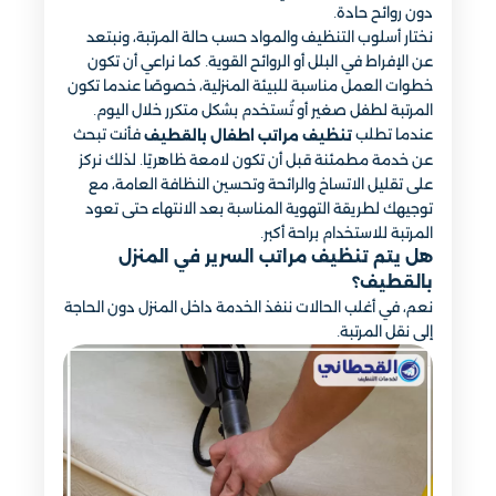
دون روائح حادة.
نختار أسلوب التنظيف والمواد حسب حالة المرتبة، ونبتعد
عن الإفراط في البلل أو الروائح القوية. كما نراعي أن تكون
خطوات العمل مناسبة للبيئة المنزلية، خصوصًا عندما تكون
المرتبة لطفل صغير أو تُستخدم بشكل متكرر خلال اليوم.
عندما تطلب
فأنت تبحث
تنظيف مراتب اطفال بالقطيف
عن خدمة مطمئنة قبل أن تكون لامعة ظاهريًا. لذلك نركز
على تقليل الاتساخ والرائحة وتحسين النظافة العامة، مع
توجيهك لطريقة التهوية المناسبة بعد الانتهاء حتى تعود
المرتبة للاستخدام براحة أكبر.
هل يتم تنظيف مراتب السرير في المنزل
بالقطيف؟
نعم، في أغلب الحالات ننفذ الخدمة داخل المنزل دون الحاجة
إلى نقل المرتبة.