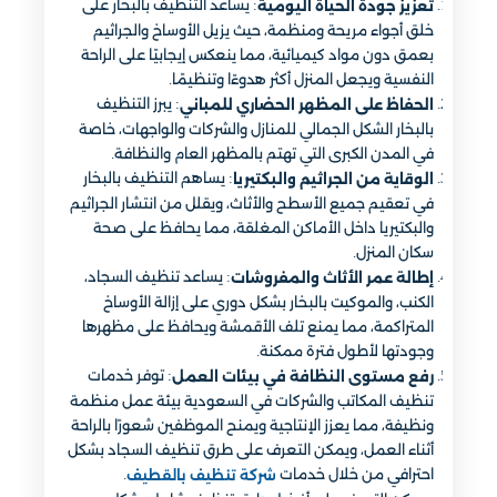
: يساعد التنظيف بالبخار على
تعزيز جودة الحياة اليومية
خلق أجواء مريحة ومنظمة، حيث يزيل الأوساخ والجراثيم
بعمق دون مواد كيميائية، مما ينعكس إيجابيًا على الراحة
النفسية ويجعل المنزل أكثر هدوءًا وتنظيمًا.
: يبرز التنظيف
الحفاظ على المظهر الحضاري للمباني
بالبخار الشكل الجمالي للمنازل والشركات والواجهات، خاصة
في المدن الكبرى التي تهتم بالمظهر العام والنظافة.
: يساهم التنظيف بالبخار
الوقاية من الجراثيم والبكتيريا
في تعقيم جميع الأسطح والأثاث، ويقلل من انتشار الجراثيم
والبكتيريا داخل الأماكن المغلقة، مما يحافظ على صحة
سكان المنزل.
: يساعد تنظيف السجاد،
إطالة عمر الأثاث والمفروشات
الكنب، والموكيت بالبخار بشكل دوري على إزالة الأوساخ
المتراكمة، مما يمنع تلف الأقمشة ويحافظ على مظهرها
وجودتها لأطول فترة ممكنة.
: توفر خدمات
رفع مستوى النظافة في بيئات العمل
تنظيف المكاتب والشركات في السعودية بيئة عمل منظمة
ونظيفة، مما يعزز الإنتاجية ويمنح الموظفين شعورًا بالراحة
أثناء العمل، ويمكن التعرف على طرق تنظيف السجاد بشكل
احترافي من خلال خدمات
.
شركة تنظيف بالقطيف